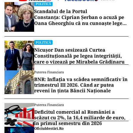
POLITICĂ
Scandalul de la Portul
Constanța: Ciprian Șerban o acuză pe
Oana Gheorghiu că nu cunoaște legea
companiilor de stat
POLITICĂ
Nicușor Dan sesizează Curtea
Constituțională pe legea integrității,
care o vizează pe Mirabela Grădinaru
Puterea Financiara
BNR: Inflația va scădea semnificativ în
trimestrul III 2026. Când ar putea
reveni în ținta Băncii Naționale
Puterea Financiara
Deficitul comercial al României a
scăzut cu 2%, la 16,4 miliarde de euro,
în primul semestru din 2026
Oficiuldestiri.ro