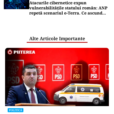
Atacurile cibernetice expun
vulnerabilitățile statului român: ANP
repetă scenariul e‑Terra. Ce ascund
comunicările oficiale și cine răspunde
pentru mentenanța IT a instituțiilor
publice
Alte Articole Importante
POLITICĂ