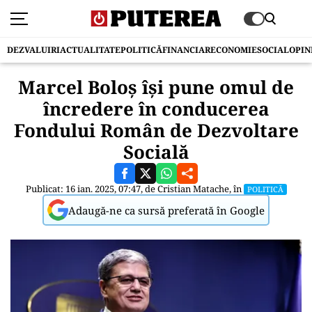
DEZVALUIRI
ACTUALITATE
POLITICĂ
FINANCIAR
ECONOMIE
SOCIAL
OPIN
Marcel Boloș își pune omul de
încredere în conducerea
Fondului Român de Dezvoltare
Socială
Publicat: 16 ian. 2025, 07:47, de
Cristian Matache
, în
POLITICĂ
Adaugă-ne ca sursă preferată în Google