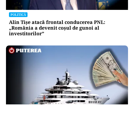
POLITICĂ
Alin Tișe atacă frontal conducerea PNL:
„România a devenit coșul de gunoi al
investitorilor”
INTERNAȚIONAL
Megayahtul Amadea, confiscat de americani de
la un oligarh rus, a fost scos la vânzare. Noul