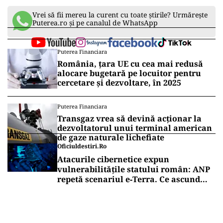
Vrei să fii mereu la curent cu toate știrile? Urmărește
Puterea.ro și pe canalul de WhatsApp
Puterea Financiara
România, țara UE cu cea mai redusă
alocare bugetară pe locuitor pentru
cercetare și dezvoltare, în 2025
Puterea Financiara
Transgaz vrea să devină acționar la
dezvoltatorul unui terminal american
de gaze naturale lichefiate
Oficiuldestiri.ro
Atacurile cibernetice expun
vulnerabilitățile statului român: ANP
repetă scenariul e‑Terra. Ce ascund
comunicările oficiale și cine răspunde
pentru mentenanța IT a instituțiilor
publice