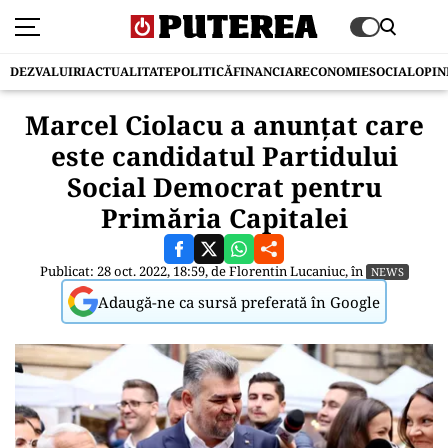
DEZVALUIRI
ACTUALITATE
POLITICĂ
FINANCIAR
ECONOMIE
SOCIAL
OPIN
Marcel Ciolacu a anunțat care
este candidatul Partidului
Social Democrat pentru
Primăria Capitalei
Publicat: 28 oct. 2022, 18:59, de
Florentin Lucaniuc
, în
NEWS
Adaugă-ne ca sursă preferată în Google