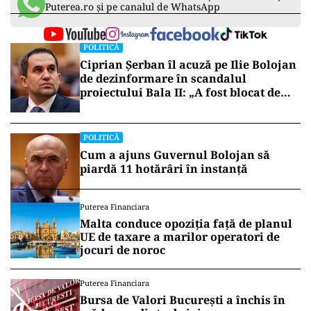
Puterea.ro și pe canalul de WhatsApp
POLITICĂ
Ciprian Șerban îl acuză pe Ilie Bolojan
de dezinformare în scandalul
proiectului Bala II: „A fost blocat de
Comisia Europeană, nu abandonat”
POLITICĂ
Cum a ajuns Guvernul Bolojan să
piardă 11 hotărâri în instanță
Puterea Financiara
Malta conduce opoziția față de planul
UE de taxare a marilor operatori de
jocuri de noroc
Puterea Financiara
Bursa de Valori București a închis în