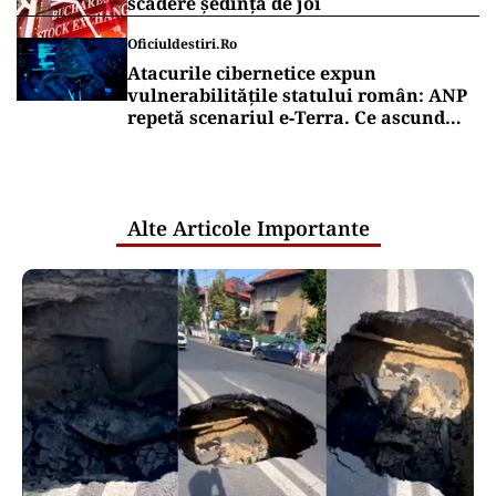
scădere ședința de joi
Oficiuldestiri.ro
Atacurile cibernetice expun
vulnerabilitățile statului român: ANP
repetă scenariul e‑Terra. Ce ascund
comunicările oficiale și cine răspunde
pentru mentenanța IT a instituțiilor
publice
Alte Articole Importante