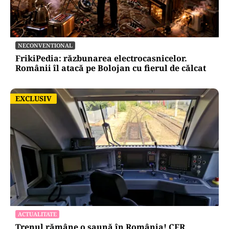
NECONVENTIONAL
FrikiPedia: răzbunarea electrocasnicelor.
Românii îl atacă pe Bolojan cu fierul de călcat
EXCLUSIV
EXCLUSIV
ACTUALITATE
Trenul rămâne o saună în România! CFR