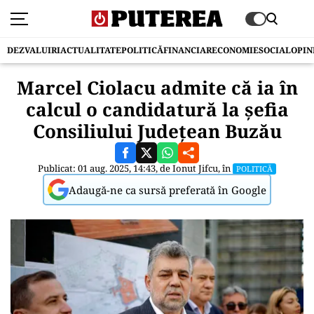
DEZVALUIRI
ACTUALITATE
POLITICĂ
FINANCIAR
ECONOMIE
SOCIAL
OPIN
Marcel Ciolacu admite că ia în
calcul o candidatură la şefia
Consiliului Judeţean Buzău
Publicat: 01 aug. 2025, 14:43, de
Ionut Jifcu
, în
POLITICĂ
Adaugă-ne ca sursă preferată în Google