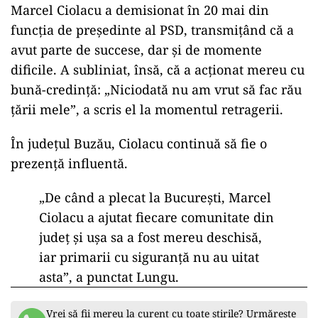
Marcel Ciolacu a demisionat în 20 mai din
funcţia de preşedinte al PSD, transmiţând că a
avut parte de succese, dar şi de momente
dificile. A subliniat, însă, că a acţionat mereu cu
bună-credinţă: „Niciodată nu am vrut să fac rău
ţării mele”, a scris el la momentul retragerii.
În judeţul Buzău, Ciolacu continuă să fie o
prezenţă influentă.
„De când a plecat la Bucureşti, Marcel
Ciolacu a ajutat fiecare comunitate din
judeţ şi uşa sa a fost mereu deschisă,
iar primarii cu siguranţă nu au uitat
asta”, a punctat Lungu.
Vrei să fii mereu la curent cu toate știrile? Urmărește