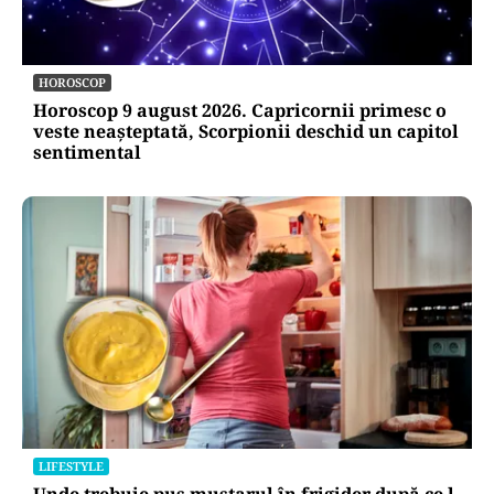
HOROSCOP
Horoscop 9 august 2026. Capricornii primesc o
veste neașteptată, Scorpionii deschid un capitol
sentimental
LIFESTYLE
Unde trebuie pus muștarul în frigider după ce l-