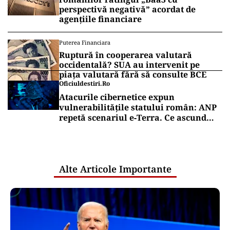
perspectivă negativă” acordat de
agențiile financiare
Puterea Financiara
Ruptură în cooperarea valutară
occidentală? SUA au intervenit pe
piața valutară fără să consulte BCE
Oficiuldestiri.ro
Atacurile cibernetice expun
vulnerabilitățile statului român: ANP
repetă scenariul e‑Terra. Ce ascund
comunicările oficiale și cine răspunde
pentru mentenanța IT a instituțiilor
publice
Alte Articole Importante