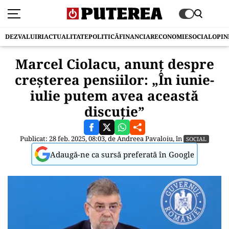
DEZVALUIRI
ACTUALITATE
POLITICĂ
FINANCIAR
ECONOMIE
SOCIAL
OPIN
Marcel Ciolacu, anunț despre
creșterea pensiilor: „În iunie-
iulie putem avea această
discuție”
Publicat: 28 feb. 2025, 08:03, de
Andreea Pavaloiu
, în
SOCIAL
Adaugă-ne ca sursă preferată în Google