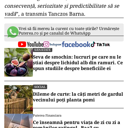
consecvenţă, seriozitate şi predictibilitate să se
vadă
”, a transmis Tanczos Barna.
Vrei să fii mereu la curent cu toate știrile? Urmărește
Puterea.ro și pe canalul de WhatsApp
SĂNĂTATE
Seva de smochin: lucruri pe care nu le
știai despre lichidul alb din ramuri. Ce
spun studiile despre beneficiile ei
SOCIAL
Dileme de curte: la câți metri de gardul
vecinului poți planta pomi
Puterea Financiara
Ce înseamnă pentru viața de zi cu zi a
românilor ratingul „Baa3 cu