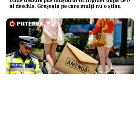
ai deschis. Greșeala pe care mulți nu o știau
LIFESTYLE
Locul din România unde trotinetele vor fi
interzise în parcuri. Cine riscă amenzi de până
la 5.000 de lei
TOS
Politica Cookies
Protecția Datelor Personale