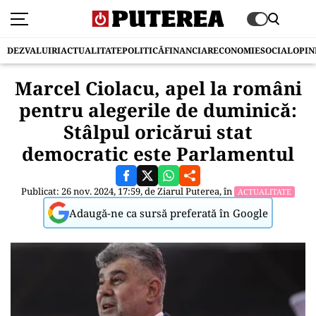
DEZVALUIRI
ACTUALITATE
POLITICĂ
FINANCIAR
ECONOMIE
SOCIAL
OPIN
Marcel Ciolacu, apel la români
pentru alegerile de duminică:
Stâlpul oricărui stat
democratic este Parlamentul
Publicat: 26 nov. 2024, 17:59, de
Ziarul Puterea
, în
ACTUALITATE
Adaugă-ne ca sursă preferată în Google