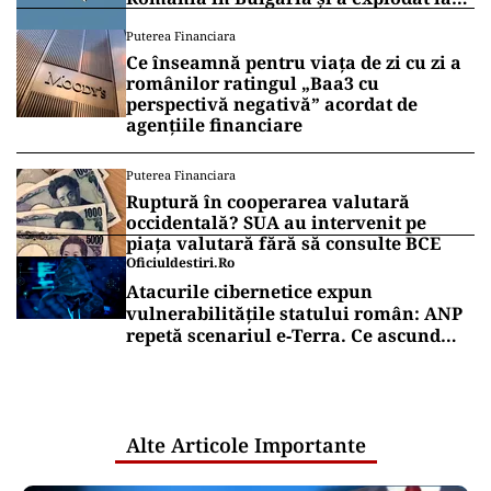
100 de metri de graniţă
Puterea Financiara
Ce înseamnă pentru viața de zi cu zi a
românilor ratingul „Baa3 cu
perspectivă negativă” acordat de
agențiile financiare
Puterea Financiara
Ruptură în cooperarea valutară
occidentală? SUA au intervenit pe
piața valutară fără să consulte BCE
Oficiuldestiri.ro
Atacurile cibernetice expun
vulnerabilitățile statului român: ANP
repetă scenariul e‑Terra. Ce ascund
comunicările oficiale și cine răspunde
pentru mentenanța IT a instituțiilor
publice
Alte Articole Importante