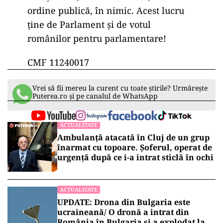
ordine publică, în nimic. Acest lucru
ține de Parlament și de votul
românilor pentru parlamentare!
CMF 11240017
Vrei să fii mereu la curent cu toate știrile? Urmărește
Puterea.ro și pe canalul de WhatsApp
ACTUALITATE
Ambulanță atacată în Cluj de un grup
înarmat cu topoare. Șoferul, operat de
urgență după ce i-a intrat sticlă în ochi
ACTUALITATE
UPDATE: Drona din Bulgaria este
ucraineană/ O dronă a intrat din
România în Bulgaria şi a explodat la