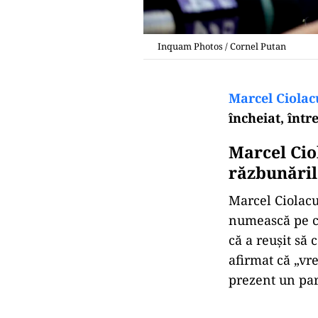
Inquam Photos / Cornel Putan
Marcel Ciolac
încheiat, într
Marcel Ciol
răzbunăril
Marcel Ciolacu
numească pe ci
că a reușit să 
afirmat că „vre
prezent un part