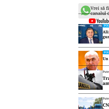
Vrei să f
canalul
POL
Ali
gun
POL
Un 
Pute
Tr
am
Pute
CN