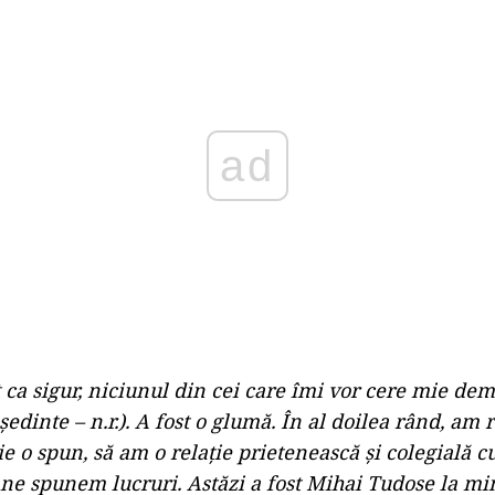
Play
ca sigur, niciunul din cei care îmi vor cere mie dem
eşedinte – n.r.). A fost o glumă. În al doilea rând, am r
 o spun, să am o relaţie prietenească şi colegială cu
 ne spunem lucruri. Astăzi a fost Mihai Tudose la mi