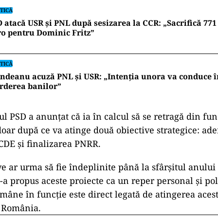
TICĂ
 atacă USR și PNL după sesizarea la CCR: „Sacrifică 771
o pentru Dominic Fritz”
TICĂ
ndeanu acuză PNL și USR: „Intenția unora va conduce î
rderea banilor”
ul PSD a anunțat că ia în calcul să se retragă din fu
doar după ce va atinge două obiective strategice: ad
DE și finalizarea PNRR.
e ar urma să fie îndeplinite până la sfârșitul anului
i-a propus aceste proiecte ca un reper personal și poli
mâne în funcție este direct legată de atingerea acest
 România.