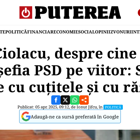
TE
POLITICĂ
FINANCIAR
ECONOMIE
SOCIAL
OPINII
ZVONURI
IN
iolacu, despre cine
şefia PSD pe viitor: 
 cu cuţitele şi cu r
Publicat: 05 apr. 2025, 09:12, de
Ionut Jifcu
, în
POLITICĂ
Adaugă-ne ca sursă preferată în Google