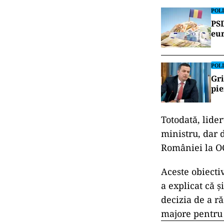
POLI
PSD
eur
POLI
Gri
pie
Totodată, lider
ministru, dar 
României la OC
Aceste obiectiv
a explicat că ș
decizia de a ră
majore pentru