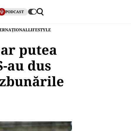
PODCAST
TERNAȚIONAL
LIFESTYLE
 ar putea
S-au dus
ăzbunările