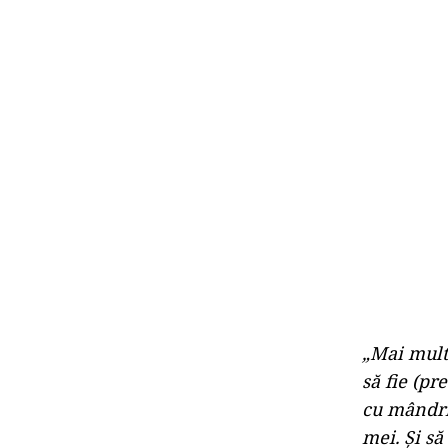
„Mai mult 
să fie (pr
cu mândrie
mei. Şi să