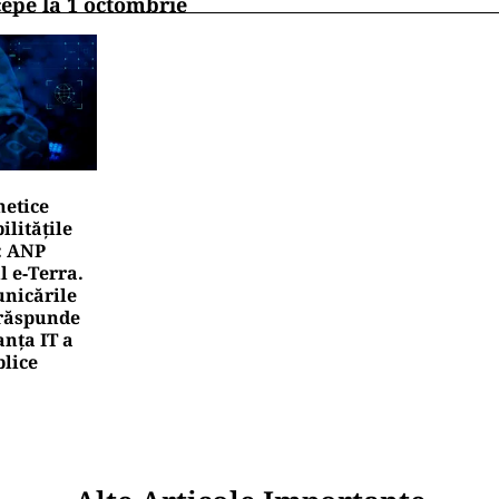
cepe la 1 octombrie
netice
litățile
: ANP
l e‑Terra.
nicările
e răspunde
nța IT a
blice