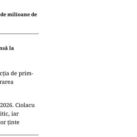
 de milioane de
nsă la
ncția de prim-
erarea
 2026. Ciolacu
tic, iar
or ținte