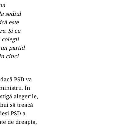
na
a sediul
că este
re. Şi cu
colegii
 un partid
n cinci
, dacă PSD va
ministru. În
știgă alegerile,
bui să treacă
deși PSD a
ate de dreapta,