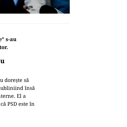
e” s-au
tor.
cu
nu dorește să
subliniind însă
nterne. El a
 că PSD este în