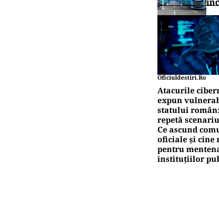
în
Oficiuldestiri.ro
Atacurile ciber
expun vulnerabi
statului român
repetă scenariu
Ce ascund comu
oficiale și cin
pentru mentena
instituțiilor pu