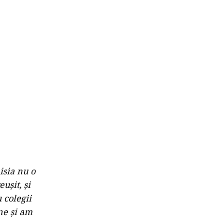
isia nu o
euşit, şi
 colegii
ne şi am