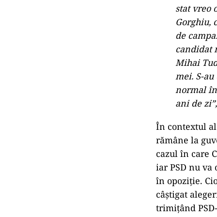
stat vreo
Gorghiu, 
de campan
candidat n
Mihai Tud
mei. S-au 
normal în
ani de zi”
În contextul a
rămâne la guve
cazul în care C
iar PSD nu va 
în opoziție. C
câștigat alege
trimițând PSD-