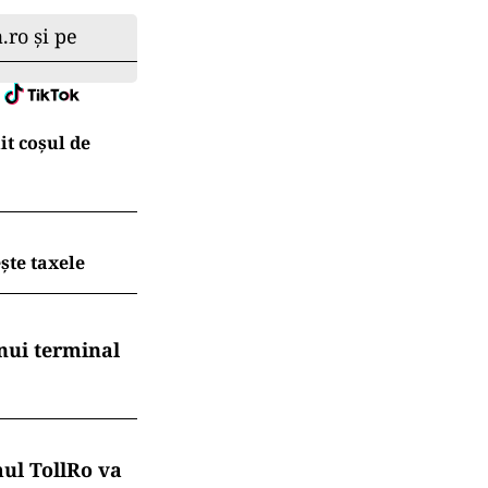
.ro și pe
t coșul de
ește taxele
nui terminal
mul TollRo va