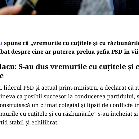
u
spune că „vremurile cu cuțitele și cu răzbunăril
ebat despre cine ar puterea prelua şefia PSD în vii
acu: S-au dus vremurile cu cuţitele şi 
e
, liderul PSD și actual prim-ministru, a declarat că 
neva ca posibil succesor la conducerea partidului, 
construiască un climat colegial și lipsit de conflicte i
murile cu cuțitele și cu răzbunările” s-au încheiat și
id stabil și echilibrat.