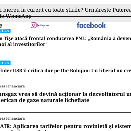
ii mereu la curent cu toate știrile? Urmărește Puterea
 de WhatsApp
ITICĂ
n Tișe atacă frontal conducerea PNL: „România a deveni
oi al investitorilor”
ITICĂ
lider USR îl critică dur pe Ilie Bolojan: Un liberal nu cr
rea Financiara
ansgaz vrea să devină acționar la dezvoltatorul u
erican de gaze naturale lichefiate
rea Financiara
AIR: Aplicarea tarifelor pentru rovinietă și siste