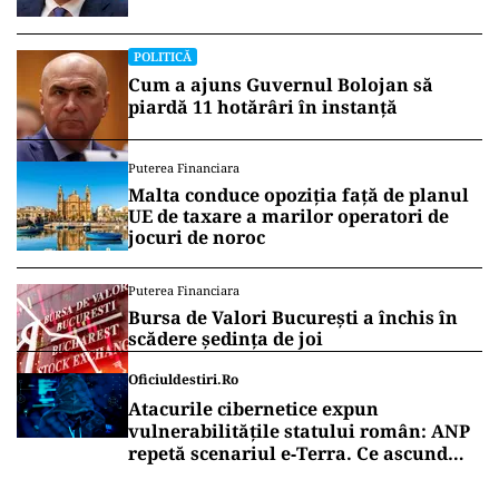
Comisia Europeană, nu abandonat”
POLITICĂ
Cum a ajuns Guvernul Bolojan să
piardă 11 hotărâri în instanță
Puterea Financiara
Malta conduce opoziția față de planul
UE de taxare a marilor operatori de
jocuri de noroc
Puterea Financiara
Bursa de Valori București a închis în
scădere ședința de joi
Oficiuldestiri.ro
Atacurile cibernetice expun
vulnerabilitățile statului român: ANP
repetă scenariul e‑Terra. Ce ascund
comunicările oficiale și cine răspunde
pentru mentenanța IT a instituțiilor