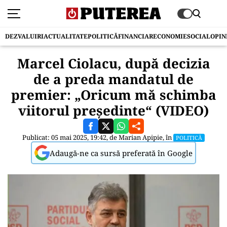
DEZVALUIRI
ACTUALITATE
POLITICĂ
FINANCIAR
ECONOMIE
SOCIAL
OPIN
Marcel Ciolacu, după decizia
de a preda mandatul de
premier: „Oricum mă schimba
viitorul președinte“ (VIDEO)
Publicat: 05 mai 2025, 19:42, de
Marian Apipie
, în
POLITICĂ
Adaugă-ne ca sursă preferată în Google