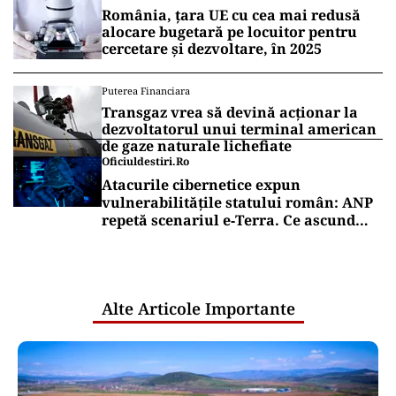
România, țara UE cu cea mai redusă
alocare bugetară pe locuitor pentru
cercetare și dezvoltare, în 2025
Puterea Financiara
Transgaz vrea să devină acționar la
dezvoltatorul unui terminal american
de gaze naturale lichefiate
Oficiuldestiri.ro
Atacurile cibernetice expun
vulnerabilitățile statului român: ANP
repetă scenariul e‑Terra. Ce ascund
comunicările oficiale și cine răspunde
pentru mentenanța IT a instituțiilor
publice
Alte Articole Importante