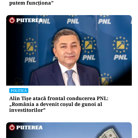
putem funcționa”
POLITICĂ
Alin Tișe atacă frontal conducerea PNL:
„România a devenit coșul de gunoi al
investitorilor”