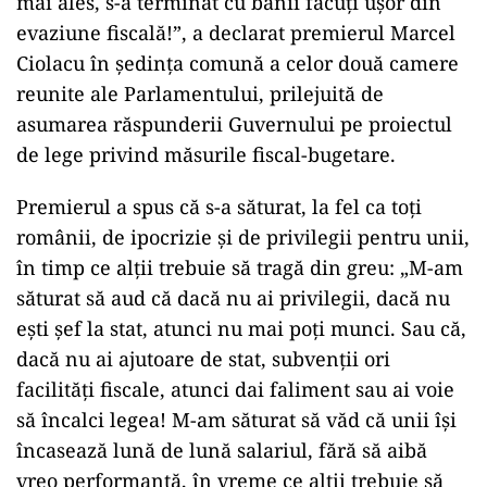
mai ales, s-a terminat cu banii făcuți ușor din
evaziune fiscală!”, a declarat premierul Marcel
Ciolacu în ședința comună a celor două camere
reunite ale Parlamentului, prilejuită de
asumarea răspunderii Guvernului pe proiectul
de lege privind măsurile fiscal-bugetare.
Premierul a spus că s-a săturat, la fel ca toți
românii, de ipocrizie și de privilegii pentru unii,
în timp ce alții trebuie să tragă din greu: „M-am
săturat să aud că dacă nu ai privilegii, dacă nu
ești șef la stat, atunci nu mai poți munci. Sau că,
dacă nu ai ajutoare de stat, subvenții ori
facilități fiscale, atunci dai faliment sau ai voie
să încalci legea! M-am săturat să văd că unii își
încasează lună de lună salariul, fără să aibă
vreo performanță, în vreme ce alții trebuie să