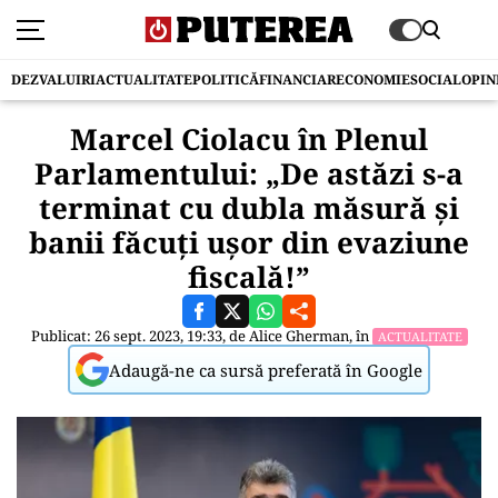
DEZVALUIRI
ACTUALITATE
POLITICĂ
FINANCIAR
ECONOMIE
SOCIAL
OPIN
Marcel Ciolacu în Plenul
Parlamentului: „De astăzi s-a
terminat cu dubla măsură și
banii făcuți ușor din evaziune
fiscală!”
Publicat: 26 sept. 2023, 19:33, de
Alice Gherman
, în
ACTUALITATE
Adaugă-ne ca sursă preferată în Google