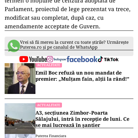
termen o moţiune de cenzură adoptată de
Parlament, proiectul de lege prezentat va trece,
modificat sau completat, după caz, cu
amendamente acceptate de Guvern.
Vrei să fii mereu la curent cu toate știrile? Urmărește
Puterea.ro și pe canalul de WhatsApp
ACTUALITATE
Emil Boc refuză un nou mandat de
premier: „Mulțam fain, alții la rând!”
ACTUALITATE
A3, secțiunea Zimbor–Poarta
Sălajului, intră în recepție de luni. Ce
se mai lucrează în șantier
Puterea Financiara