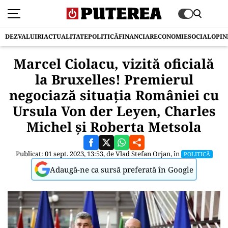
DEZVALUIRI
ACTUALITATE
POLITICĂ
FINANCIAR
ECONOMIE
SOCIAL
OPIN
Marcel Ciolacu, vizită oficială
la Bruxelles! Premierul
negociază situația României cu
Ursula Von der Leyen, Charles
Michel şi Roberta Metsola
Publicat: 01 sept. 2023, 13:53, de
Vlad Stefan Orjan
, în
POLITICĂ
Adaugă-ne ca sursă preferată în Google