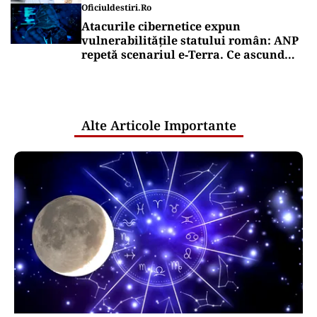
Oficiuldestiri.ro
Atacurile cibernetice expun
vulnerabilitățile statului român: ANP
repetă scenariul e‑Terra. Ce ascund
comunicările oficiale și cine răspunde
pentru mentenanța IT a instituțiilor
publice
Alte Articole Importante