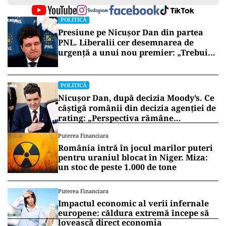
POLITICĂ
Presiune pe Nicușor Dan din partea
PNL. Liberalii cer desemnarea de
urgență a unui nou premier: „Trebuie
să iasă fum alb de la Cotroceni!”
POLITICĂ
Nicușor Dan, după decizia Moody’s. Ce
câștigă românii din decizia agenției de
rating: „Perspectiva rămâne
rezervată”
Puterea Financiara
România intră în jocul marilor puteri
pentru uraniul blocat în Niger. Miza:
un stoc de peste 1.000 de tone
Puterea Financiara
Impactul economic al verii infernale
europene: căldura extremă începe să
lovească direct economia