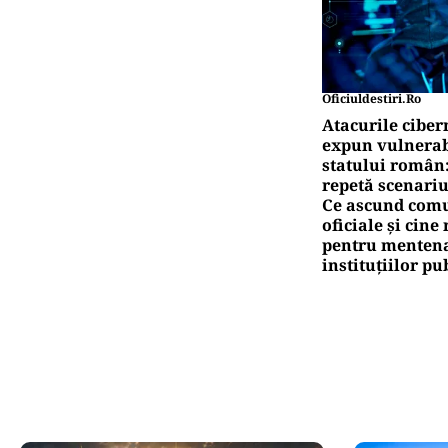
Oficiuldestiri.ro
Atacurile ciber
expun vulnerabi
statului român
repetă scenariu
Ce ascund comu
oficiale și cin
pentru mentena
instituțiilor pu