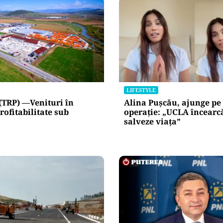
LIFESTYLE
(TRP) —Venituri în
Alina Pușcău, ajunge pe
rofitabilitate sub
operație: „UCLA încearc
salveze viața”