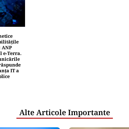
netice
litățile
: ANP
l e‑Terra.
nicările
e răspunde
nța IT a
blice
Alte Articole Importante