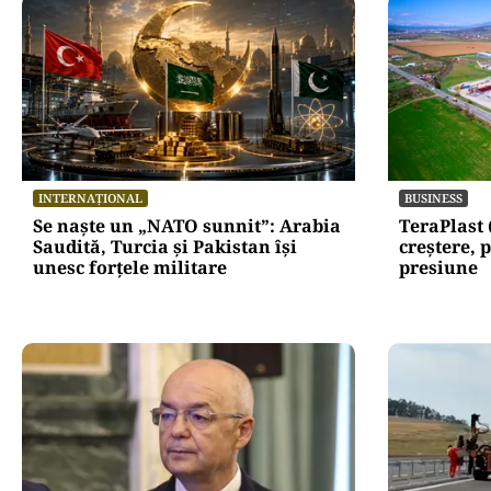
INTERNAȚIONAL
BUSINESS
Se naște un „NATO sunnit”: Arabia
TeraPlast 
Saudită, Turcia și Pakistan își
creștere, p
unesc forțele militare
presiune