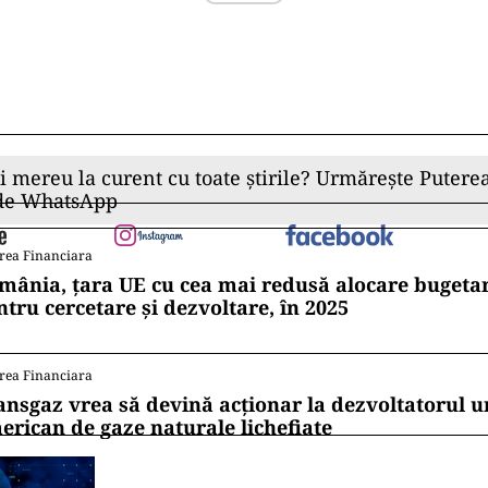
ii mereu la curent cu toate știrile? Urmărește Puterea
 de WhatsApp
rea Financiara
mânia, țara UE cu cea mai redusă alocare bugetar
ntru cercetare și dezvoltare, în 2025
rea Financiara
ansgaz vrea să devină acționar la dezvoltatorul u
erican de gaze naturale lichefiate