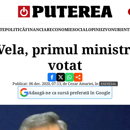
TE
POLITICĂ
FINANCIAR
ECONOMIE
SOCIAL
OPINII
ZVONURI
IN
Vela, primul ministr
votat
Publicat: 06 dec. 2020, 07:13, de
Cezar Amariei
, în
ESENȚIAL
Adaugă-ne ca sursă preferată în Google