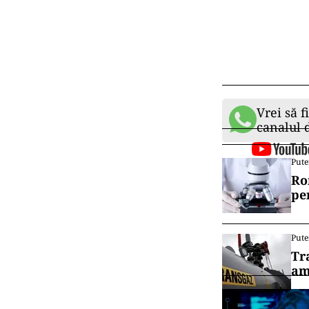
Vrei să f
canalul
Pute
Ro
pe
Pute
Tr
am