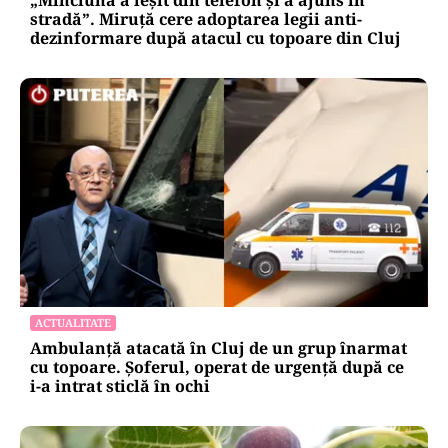
„Minciuna a ieșit din telefon și a ajuns în
stradă”. Miruță cere adoptarea legii anti-
dezinformare după atacul cu topoare din Cluj
ACTUALITATE
Ambulanță atacată în Cluj de un grup înarmat
cu topoare. Șoferul, operat de urgență după ce
i-a intrat sticlă în ochi