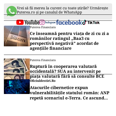
Vrei să fii mereu la curent cu toate știrile? Urmărește
Puterea.ro și pe canalul de WhatsApp
Puterea Financiara
Ce înseamnă pentru viața de zi cu zi a
românilor ratingul „Baa3 cu
perspectivă negativă” acordat de
agențiile financiare
Puterea Financiara
Ruptură în cooperarea valutară
occidentală? SUA au intervenit pe
piața valutară fără să consulte BCE
Oficiuldestiri.ro
Atacurile cibernetice expun
vulnerabilitățile statului român: ANP
repetă scenariul e‑Terra. Ce ascund
comunicările oficiale și cine răspunde
pentru mentenanța IT a instituțiilor
publice