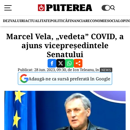
DEZVALUIRI
ACTUALITATE
POLITICĂ
FINANCIAR
ECONOMIE
SOCIAL
OPIN
Marcel Vela, „vedeta” COVID, a
ajuns vicepreședintele
Senatului
Publicat: 28 iun. 2023, 09:30, de
Ion Teleanu
, în
NEWS
Adaugă-ne ca sursă preferată în Google