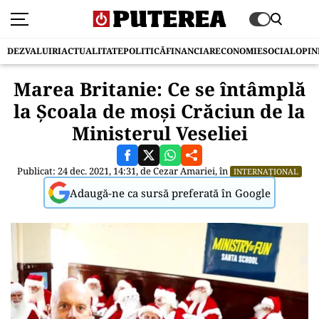
DEZVALUIRI
ACTUALITATE
POLITICĂ
FINANCIAR
ECONOMIE
SOCIAL
OPIN
Marea Britanie: Ce se întâmplă
la Școala de moși Crăciun de la
Ministerul Veseliei
Publicat: 24 dec. 2021, 14:31, de
Cezar Amariei
, în
INTERNAȚIONAL
Adaugă-ne ca sursă preferată în Google