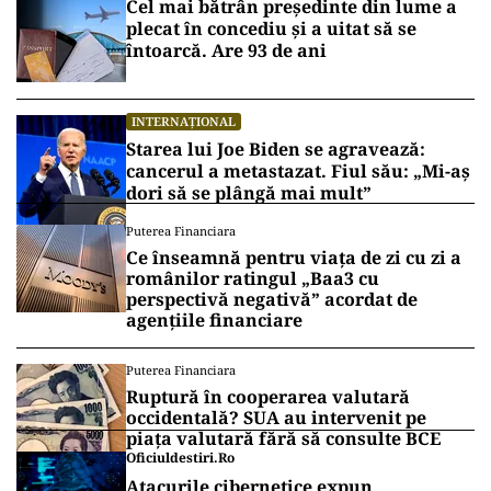
Cel mai bătrân președinte din lume a
plecat în concediu și a uitat să se
întoarcă. Are 93 de ani
INTERNAȚIONAL
Starea lui Joe Biden se agravează:
cancerul a metastazat. Fiul său: „Mi-aș
dori să se plângă mai mult”
Puterea Financiara
Ce înseamnă pentru viața de zi cu zi a
românilor ratingul „Baa3 cu
perspectivă negativă” acordat de
agențiile financiare
Puterea Financiara
Ruptură în cooperarea valutară
occidentală? SUA au intervenit pe
piața valutară fără să consulte BCE
Oficiuldestiri.ro
Atacurile cibernetice expun