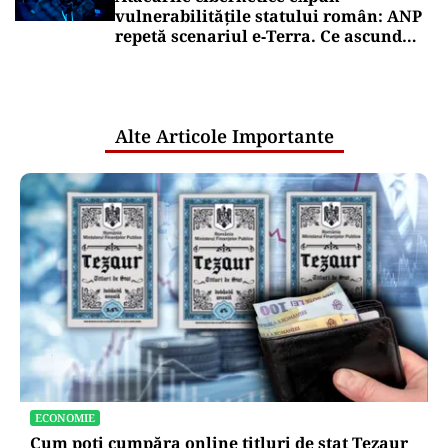
vulnerabilitățile statului român: ANP
repetă scenariul e‑Terra. Ce ascund
comunicările oficiale și cine răspunde
pentru mentenanța IT a instituțiilor
publice
Alte Articole Importante
ECONOMIE
Cum poți cumpăra online titluri de stat Tezaur