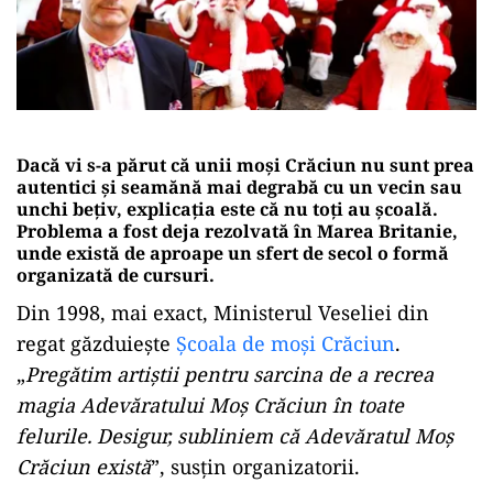
Dacă vi s-a părut că unii moși Crăciun nu sunt prea
autentici și seamănă mai degrabă cu un vecin sau
unchi bețiv, explicația este că nu toți au școală.
Problema a fost deja rezolvată în Marea Britanie,
unde există de aproape un sfert de secol o formă
organizată de cursuri.
Din 1998, mai exact, Ministerul Veseliei din
regat găzduiește
Școala de moși Crăciun
.
„
Pregătim artiștii pentru sarcina de a recrea
magia Adevăratului Moș Crăciun în toate
felurile. Desigur, subliniem că Adevăratul Moș
Crăciun există
”, susțin organizatorii.