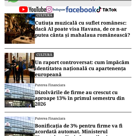
CULTURĂ
Cutiuța muzicală cu suflet românesc:
dacă AI poate visa Havana, de ce n-ar
putea cânta și mahalaua românească?
CULTURĂ
Un raport controversat: cum împăcăm
identitatea națională cu apartenența
europeană
Puterea Financiara
Dizolvările de firme au crescut cu
aproape 13% în primul semestru din
2026
Puterea Financiara
Bonificația de 3% pentru firme va fi
acordată automat. Ministerul