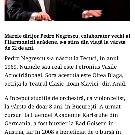
Marele dirijor Pedro Negrescu, colaborator vechi al
Filarmonicii arădene, s-a stins din viață la vârsta
de 52 de ani.
Pedro Negrescu s-a născut la Tecuci, în anul
1969. Numele său real este Petronius Vasile
Aciocîrlănoaei. Sora acestuia este Oltea Blaga,
actriță la Teatrul Clasic „Ioan Slavici” din Arad.
A început studiile de orchestră, ca violoncelist,
la vârsta de doar 8 ani, în București. A urmat
cursuri la Haendel Akademie Karlsruhe din
Germania, a fost bursier la Bad Goisern în
Austria, iar în 2008 a beneficiat de o bursă în