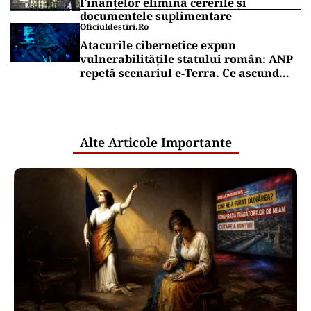
Finanțelor elimină cererile și
documentele suplimentare
Oficiuldestiri.ro
Atacurile cibernetice expun
vulnerabilitățile statului român: ANP
repetă scenariul e‑Terra. Ce ascund
comunicările oficiale și cine răspunde
pentru mentenanța IT a instituțiilor
publice
Alte Articole Importante