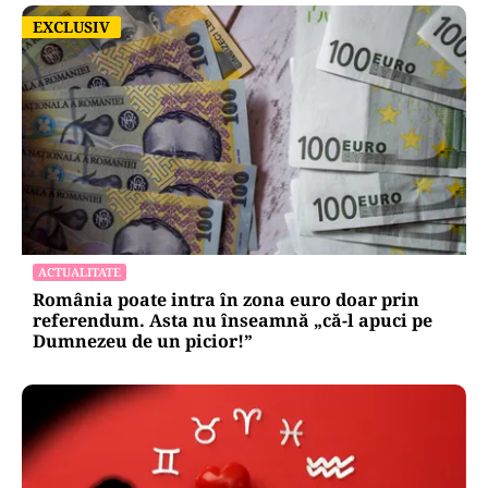
EXCLUSIV
EXCLUSIV
ACTUALITATE
România poate intra în zona euro doar prin
referendum. Asta nu înseamnă „că-l apuci pe
Dumnezeu de un picior!”