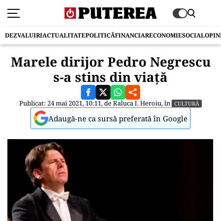
DEZVALUIRI
ACTUALITATE
POLITICĂ
FINANCIAR
ECONOMIE
SOCIAL
OPIN
Marele dirijor Pedro Negrescu
s-a stins din viață
Publicat: 24 mai 2021, 10:11, de
Raluca I. Heroiu
, în
CULTURĂ
Adaugă-ne ca sursă preferată în Google