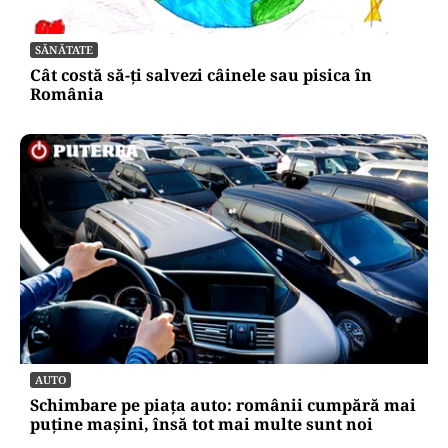
SĂNĂTATE
Cât costă să-ți salvezi câinele sau pisica în
România
AUTO
Schimbare pe piața auto: românii cumpără mai
puține mașini, însă tot mai multe sunt noi