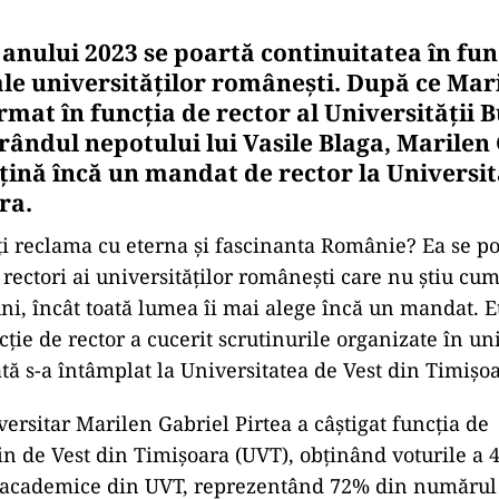
anului 2023 se poartă continuitatea în func
le universităților românești. După ce Mar
rmat în funcția de rector al Universității B
rândul nepotului lui Vasile Blaga, Marilen
bțină încă un mandat de rector la Universit
ra.
i reclama cu eterna și fascinanta Românie? Ea se po
rectori ai universităților românești care nu știu cum
uni, încât toată lumea îi mai alege încă un mandat. E
ție de rector a cucerit scrutinurile organizate în uni
ată s-a întâmplat la Universitatea de Vest din Timișo
versitar Marilen Gabriel Pirtea a câștigat funcția de 
din de Vest din Timișoara (UVT), obținând voturile a 4
 academice din UVT, reprezentând 72% din numărul t