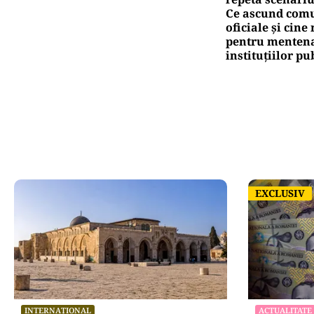
Ce ascund comu
oficiale și cin
pentru mentena
instituțiilor pu
EXCLUSIV
EXCLUSIV
INTERNAȚIONAL
ACTUALITATE