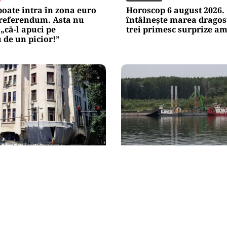
oate intra în zona euro
Horoscop 6 august 2026. 
 referendum. Asta nu
întâlnește marea dragost
că-l apuci pe
trei primesc surprize a
de un picior!”
IE
ACTUALITATE
landra intră în
Operațiunea de pe Dună
capitale: 98,6 milioane
întârzie. Scufundarea ba
tru salvarea unei scene
amânată pentru joi. Rea
depinde de succesul inte