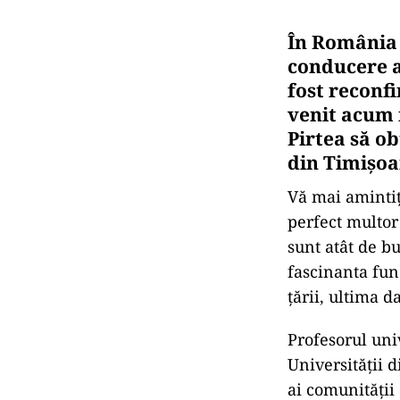
În România 
conducere a
fost reconfi
venit acum 
Pirtea să o
din Timișoa
Vă mai amintiț
perfect multor 
sunt atât de b
fascinanta func
țării, ultima d
Profesorul uni
Universității 
ai comunității