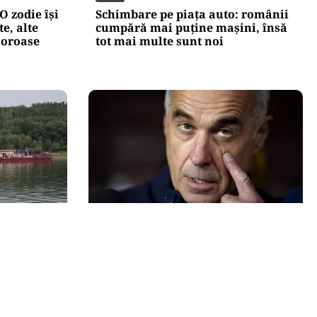
O zodie își
Schimbare pe piața auto: românii
e, alte
cumpără mai puține mașini, însă
moroase
tot mai multe sunt noi
POLITICĂ
re
Mesia și trădarea leului: Călin
rjelor
Georgescu a intrat cu colțul
ctorul 2
capului în politica monetară
rvenției