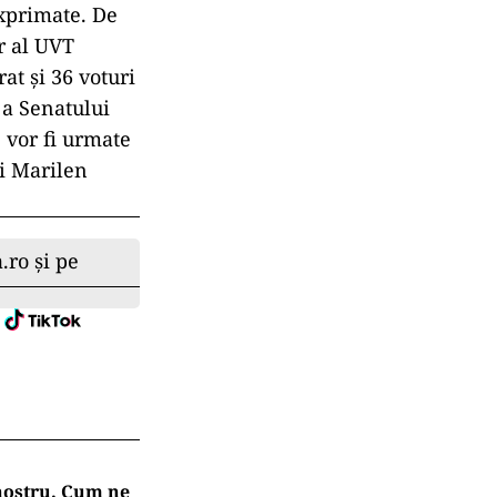
xprimate. De
r al UVT
at și 36 voturi
ă a Senatului
 vor fi urmate
i Marilen
.ro și pe
 nostru. Cum ne