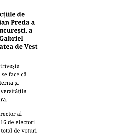
țiile de
ian Preda a
ucurești, a
 Gabriel
atea de Vest
trivește
 se face că
terna și
versitățile
ara.
rector al
16 de electori
otal de voturi