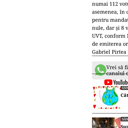
numai 112 votu
asemenea, în c
pentru mandatu
nule, dar și 8 
UVT, conform M
de emiterea or
Gabriel Pirtea
Vrei să f
canalul
SĂ
Cât
SĂ
Sup