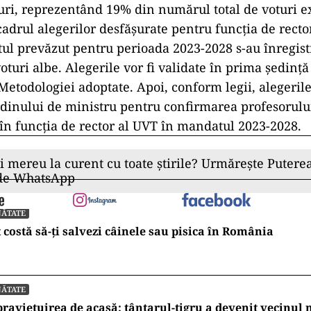
ri, reprezentând 19% din numărul total de voturi e
adrul alegerilor desfășurate pentru funcția de recto
l prevăzut pentru perioada 2023-2028 s-au înregistr
voturi albe. Alegerile vor fi validate în prima ședinț
etodologiei adoptate. Apoi, conform legii, alegerile
dinului de ministru pentru confirmarea profesorulu
 în funcția de rector al UVT în mandatul 2023-2028.
ii mereu la curent cu toate știrile? Urmărește Puterea
 de WhatsApp
NĂTATE
 costă să-ți salvezi câinele sau pisica în România
NĂTATE
raviețuirea de acasă: țânțarul-tigru a devenit vecinul