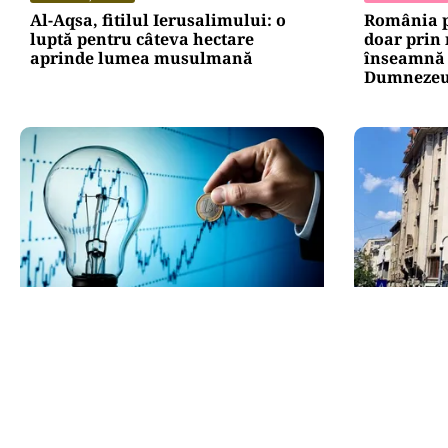
Al-Aqsa, fitilul Ierusalimului: o
România p
luptă pentru câteva hectare
doar prin
aprinde lumea musulmană
înseamnă „
Dumnezeu 
ECONOMIE
ADMINISTRAT
Cel mai scump kilowatt e cel pe
Teatrul Bu
care nu-l poți muta
reparații 
de lei pen
istorice