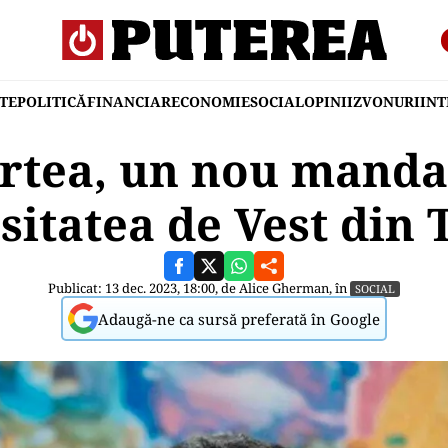
TE
POLITICĂ
FINANCIAR
ECONOMIE
SOCIAL
OPINII
ZVONURI
IN
rtea, un nou manda
sitatea de Vest din
Publicat: 13 dec. 2023, 18:00, de
Alice Gherman
, în
SOCIAL
Adaugă-ne ca sursă preferată în Google