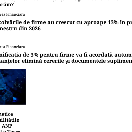
ărăm?
rea Financiara
zolvările de firme au crescut cu aproape 13% în p
mestru din 2026
rea Financiara
nificația de 3% pentru firme va fi acordată autom
nanțelor elimină cererile și documentele suplime
netice
litățile
: ANP
l e‑Terra.