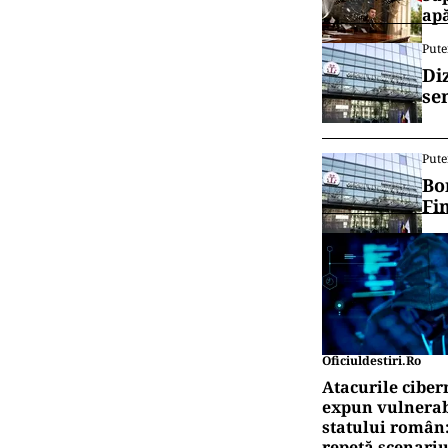
ap
Pute
Di
se
Pute
Bo
Fi
Oficiuldestiri.ro
Atacurile ciber
expun vulnerabi
statului român
repetă scenariu