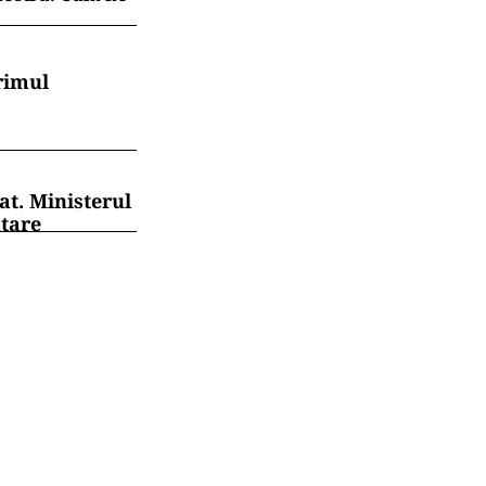
rimul
at. Ministerul
ntare