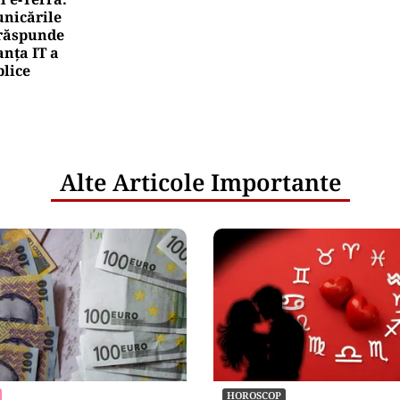
nicările
e răspunde
nța IT a
blice
Alte Articole Importante
HOROSCOP