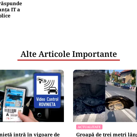
e răspunde
nța IT a
blice
Alte Articole Importante
ACTUALITATE
ietă intră în vigoare de
Groapă de trei metri lân