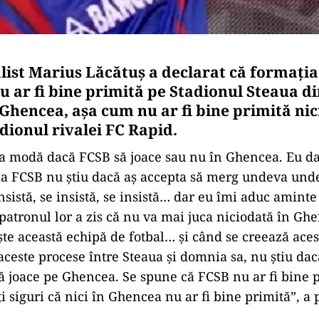
alist Marius Lăcătuş a declarat că formaţia
u ar fi bine primită pe Stadionul Steaua d
Ghencea, aşa cum nu ar fi bine primită nic
adionul rivalei FC Rapid.
la modă dacă FCSB să joace sau nu în Ghencea. Eu dac
 la FCSB nu ştiu dacă aş accepta să merg undeva und
insistă, se insistă, se insistă… dar eu îmi aduc aminte
 patronul lor a zis că nu va mai juca niciodată în Gh
te această echipă de fotbal… şi când se creează aces
aceste procese între Steaua şi domnia sa, nu ştiu dacă
ă joace pe Ghencea. Se spune că FCSB nu ar fi bine p
iţi siguri că nici în Ghencea nu ar fi bine primită”, a 