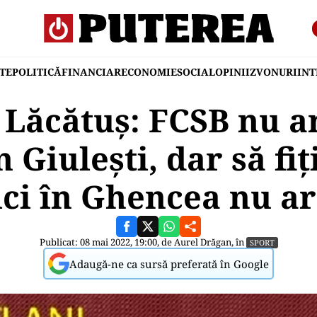
TE
POLITICĂ
FINANCIAR
ECONOMIE
SOCIAL
OPINII
ZVONURI
IN
Lăcătuș: FCSB nu ar
 Giulești, dar să fiț
ici în Ghencea nu ar 
Publicat: 08 mai 2022, 19:00, de
Aurel Drăgan
, în
SPORT
Adaugă-ne ca sursă preferată în Google