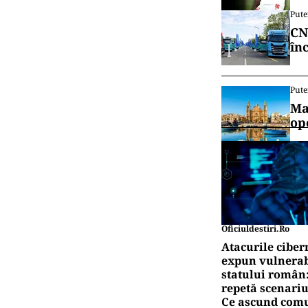
Pute
CN
în
Pute
Ma
op
Oficiuldestiri.ro
Atacurile ciber
expun vulnerabi
statului român
repetă scenariu
Ce ascund comu