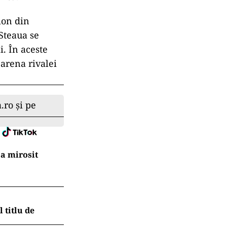
ion din
Steaua se
. În aceste
 arena rivalei
.ro și pe
a mirosit
 titlu de