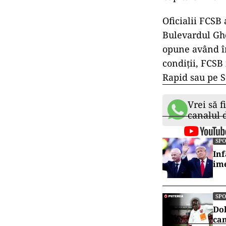
Oficialii FCSB 
Bulevardul Ghe
opune având în
condiţii, FCSB
Rapid sau pe S
Vrei să f
canalul
SP
Inf
ime
SP
Dol
cam