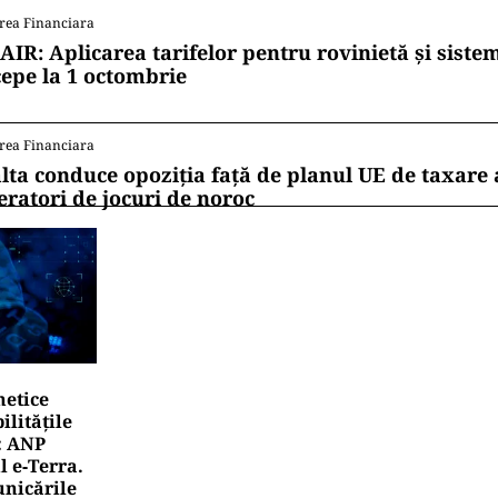
rea Financiara
AIR: Aplicarea tarifelor pentru rovinietă și siste
cepe la 1 octombrie
rea Financiara
lta conduce opoziția față de planul UE de taxare 
eratori de jocuri de noroc
netice
litățile
: ANP
l e‑Terra.
nicările