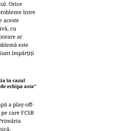
tul. Orice
probleme între
e aceste
ivă, cu
borare ar
roblemă este
Sunt împărţiţi
zia în cazul
 de echipa asta”
pă a play-off-
ă pe care FCSB
 Primăria
nică.