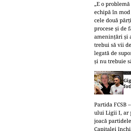
„E o problemă p
echipă în mod 
cele două părţ
procese şi de 
ameninţări şi 
trebui să vii 
legată de supo
şi nu trebuie s
SPO
Gig
fot
Partida FCSB –
ului Ligii I, 
joacă partidel
Capitalei înch