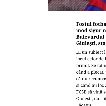
Fostul fotb
mod sigur n
Bulevardul 
Giuleşti, st
„E un subiect 
locul celor de
primit. Se tot 
când a plecat,
că nu recunoaş
şi când au loc 
FCSB să vină s
Giuleşti, dar f
Lăcătuş.