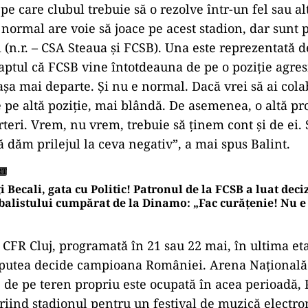
e care clubul trebuie să o rezolve într-un fel sau al
normal are voie să joace pe acest stadion, dar sunt 
i (n.r. – CSA Steaua şi FCSB). Una este reprezentată d
faptul că FCSB vine întotdeauna de pe o poziţie agres
aşa mai departe. Şi nu e normal. Dacă vrei să ai cola
de pe altă poziţie, mai blândă. De asemenea, o altă p
rteri. Vrem, nu vrem, trebuie să ţinem cont şi de ei. 
ă dăm prilejul la ceva negativ”, a mai spus Balint.
RT
i Becali, gata cu Politic! Patronul de la FCSB a luat deci
balistului cumpărat de la Dinamo: „Fac curățenie! Nu e
 CFR Cluj, programată în 21 sau 22 mai, în ultima eta
ar putea decide campioana României. Arena Naţional
e de pe teren propriu este ocupată în acea perioadă,
iriind stadionul pentru un festival de muzică electro