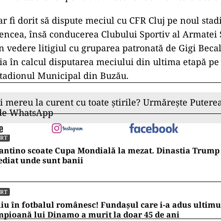
ar fi dorit să dispute meciul cu CFR Cluj pe noul stad
ncea, însă conducerea Clubului Sportiv al Armatei 
 vedere litigiul cu gruparea patronată de Gigi Becali
 ia în calcul disputarea meciului din ultima etapă pe
tadionul Municipal din Buzău.
ii mereu la curent cu toate știrile? Urmărește Puterea
 de WhatsApp
ORT
antino scoate Cupa Mondială la mezat. Dinastia Trump 
diat unde sunt banii
ORT
iu în fotbalul românesc! Fundașul care i-a adus ultimul
pioană lui Dinamo a murit la doar 45 de ani