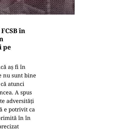
 FCSB în
in
i pe
ă aş fi în
e nu sunt bine
 că atunci
encea. A spus
te adversităţi
 e potrivit ca
rimită în în
precizat