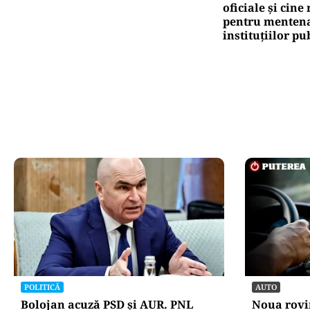
oficiale și cin
pentru mentena
instituțiilor pu
POLITICĂ
AUTO
Bolojan acuză PSD și AUR. PNL
Noua rovin