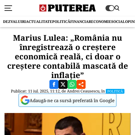
DEZVALUIRI
ACTUALITATE
POLITICĂ
FINANCIAR
ECONOMIE
SOCIAL
OPIN
Marius Lulea: „România nu
înregistrează o creștere
economică reală, ci doar o
creștere contabilă mascată de
inflație”
Publicat: 11 iul. 2025, 11:12, de
Andrei Ceausescu
, în
POLITICĂ
Adaugă-ne ca sursă preferată în Google