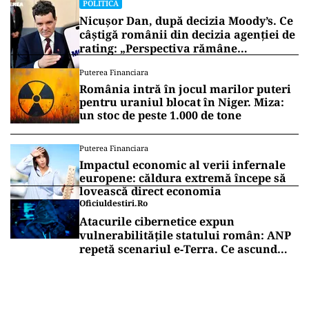
POLITICĂ
Nicușor Dan, după decizia Moody’s. Ce
câștigă românii din decizia agenției de
rating: „Perspectiva rămâne
rezervată”
Puterea Financiara
România intră în jocul marilor puteri
pentru uraniul blocat în Niger. Miza:
un stoc de peste 1.000 de tone
Puterea Financiara
Impactul economic al verii infernale
europene: căldura extremă începe să
lovească direct economia
Oficiuldestiri.ro
Atacurile cibernetice expun
vulnerabilitățile statului român: ANP
repetă scenariul e‑Terra. Ce ascund
comunicările oficiale și cine răspunde
pentru mentenanța IT a instituțiilor
publice