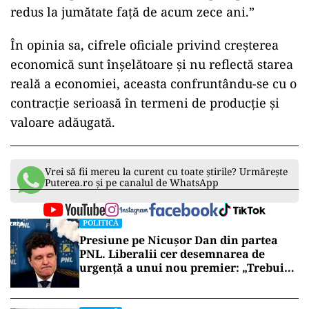
redus la jumătate față de acum zece ani.”
În opinia sa, cifrele oficiale privind creșterea
economică sunt înșelătoare și nu reflectă starea
reală a economiei, aceasta confruntându-se cu o
contracție serioasă în termeni de producție și
valoare adăugată.
Vrei să fii mereu la curent cu toate știrile? Urmărește
Puterea.ro și pe canalul de WhatsApp
POLITICĂ
Presiune pe Nicușor Dan din partea
PNL. Liberalii cer desemnarea de
urgență a unui nou premier: „Trebuie
să iasă fum alb de la Cotroceni!”