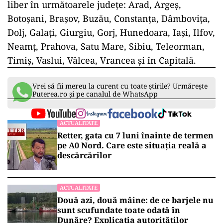
liber în următoarele judeţe: Arad, Argeş,
Botoşani, Braşov, Buzău, Constanţa, Dâmboviţa,
Dolj, Galaţi, Giurgiu, Gorj, Hunedoara, Iaşi, Ilfov,
Neamț, Prahova, Satu Mare, Sibiu, Teleorman,
Timiş, Vaslui, Vâlcea, Vrancea și în Capitală.
Vrei să fii mereu la curent cu toate știrile? Urmărește
Puterea.ro și pe canalul de WhatsApp
ACTUALITATE
Retter, gata cu 7 luni înainte de termen
pe A0 Nord. Care este situația reală a
descărcărilor
ACTUALITATE
Două azi, două mâine: de ce barjele nu
sunt scufundate toate odată în
Dunăre? Explicația autorităților