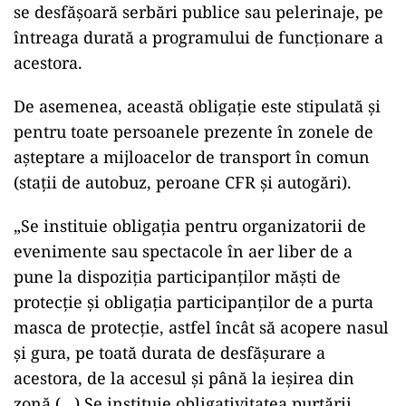
se desfăşoară serbări publice sau pelerinaje, pe
întreaga durată a programului de funcţionare a
acestora.
De asemenea, această obligaţie este stipulată şi
pentru toate persoanele prezente în zonele de
aşteptare a mijloacelor de transport în comun
(staţii de autobuz, peroane CFR şi autogări).
„Se instituie obligaţia pentru organizatorii de
evenimente sau spectacole în aer liber de a
pune la dispoziţia participanţilor măşti de
protecţie şi obligaţia participanţilor de a purta
masca de protecţie, astfel încât să acopere nasul
şi gura, pe toată durata de desfăşurare a
acestora, de la accesul şi până la ieşirea din
zonă (…) Se instituie obligativitatea purtării