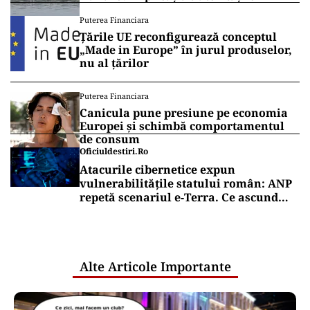
Puterea Financiara
Țările UE reconfigurează conceptul
„Made in Europe” în jurul produselor,
nu al țărilor
Puterea Financiara
Canicula pune presiune pe economia
Europei și schimbă comportamentul
de consum
Oficiuldestiri.ro
Atacurile cibernetice expun
vulnerabilitățile statului român: ANP
repetă scenariul e‑Terra. Ce ascund
comunicările oficiale și cine răspunde
pentru mentenanța IT a instituțiilor
publice
Alte Articole Importante