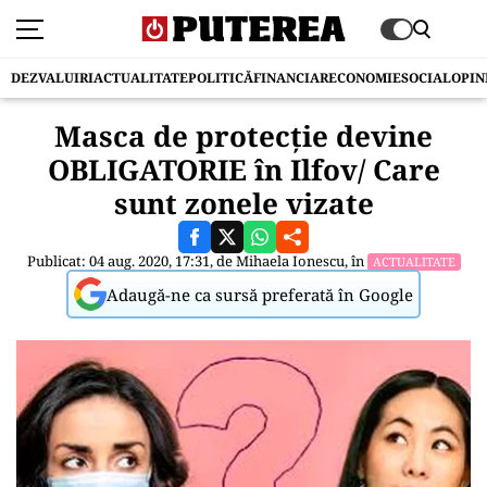
DEZVALUIRI
ACTUALITATE
POLITICĂ
FINANCIAR
ECONOMIE
SOCIAL
OPIN
Masca de protecție devine
OBLIGATORIE în Ilfov/ Care
sunt zonele vizate
Publicat: 04 aug. 2020, 17:31, de
Mihaela Ionescu
, în
ACTUALITATE
Adaugă-ne ca sursă preferată în Google