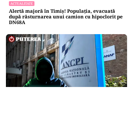
ACTUALITATE
Alertă majoră în Timiș! Populația, evacuată
după răsturnarea unui camion cu hipoclorit pe
DN68A
ECONOMIE
Peste 5.000 de români nu își mai pot cumpăra
casa. Efectul atacului cibernetic de la ANCPI
explicat de un broker