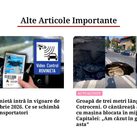
Alte Articole Importante
ACTUALITATE
ietă intră în vigoare de
Groapă de trei metri lân
brie 2026. Ce se schimbă
Cotroceni. O cântăreață
nsportatori
cu mașina blocata în mi
Capitalei: „Am căzut în 
asta”