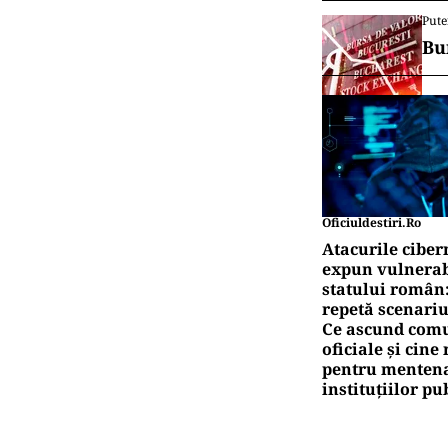
Pute
Bu
Oficiuldestiri.ro
Atacurile ciber
expun vulnerabi
statului român
repetă scenariu
Ce ascund comu
oficiale și cin
pentru mentena
instituțiilor pu