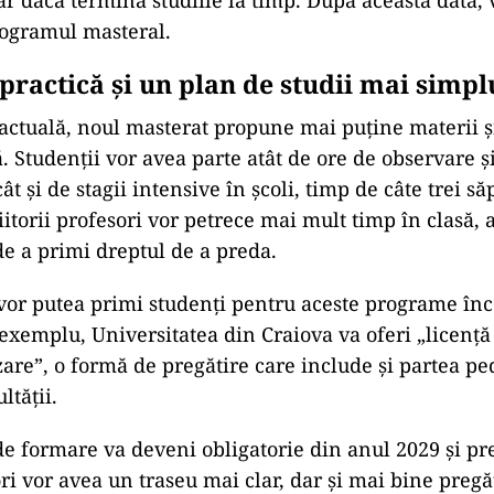
r dacă termină studiile la timp. După această dată, v
rogramul masteral.
practică și un plan de studii mai simpl
actuală, noul masterat propune mai puține materii și
. Studenții vor avea parte atât de ore de observare ș
t și de stagii intensive în școli, timp de câte trei s
itorii profesori vor petrece mai mult timp în clasă, a
de a primi dreptul de a preda.
 vor putea primi studenți pentru aceste programe în
exemplu, Universitatea din Craiova va oferi „licență
zare”, o formă de pregătire care include și partea pe
ltății.
 formare va deveni obligatorie din anul 2029 și p
ori vor avea un traseu mai clar, dar și mai bine pregă