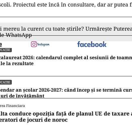
școli. Proiectul este încă în consultare, dar ar putea 
ii mereu la curent cu toate știrile? Urmărește Puterea
 de WhatsApp
CAȚIE
alaureat 2026: calendarul complet al sesiunii de toamn
le la rezultate
CAȚIE
endar an școlar 2026-2027: când încep și se termină cur
luri de învățământ
rea Financiara
lta conduce opoziția față de planul UE de taxare 
eratori de jocuri de noroc