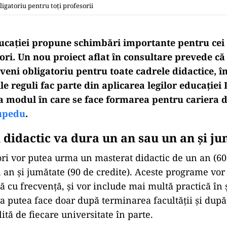
ligatoriu pentru toți profesorii
ucației propune schimbări importante pentru cei 
ori. Un nou proiect aflat în consultare prevede c
eveni obligatoriu pentru toate cadrele didactice, 
le reguli fac parte din aplicarea legilor educație
a modul în care se face formarea pentru cariera d
upedu
.
 didactic va dura un an sau un an și j
sori vor putea urma un masterat didactic de un an (60
 an și jumătate (90 de credite). Aceste programe vor 
că cu frecvență, și vor include mai multă practică în ș
va putea face doar după terminarea facultății și dup
ită de fiecare universitate în parte.