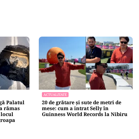
ACTUALITATE
gă Palatul
20 de grătare și sute de metri de
 a rămas
mese: cum a intrat Selly în
jlocul
Guinness World Records la Nibiru
groapa