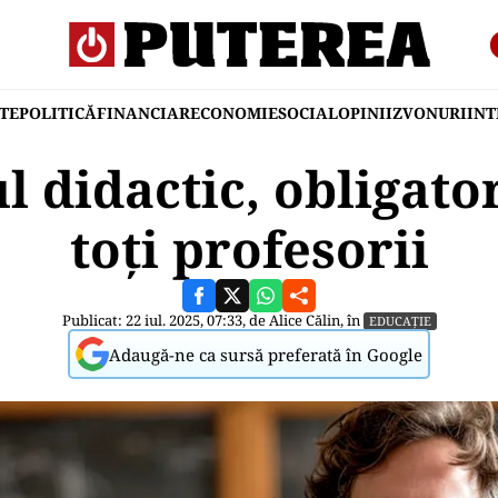
TE
POLITICĂ
FINANCIAR
ECONOMIE
SOCIAL
OPINII
ZVONURI
IN
l didactic, obligato
toți profesorii
Publicat: 22 iul. 2025, 07:33, de
Alice Călin
, în
EDUCAȚIE
Adaugă-ne ca sursă preferată în Google