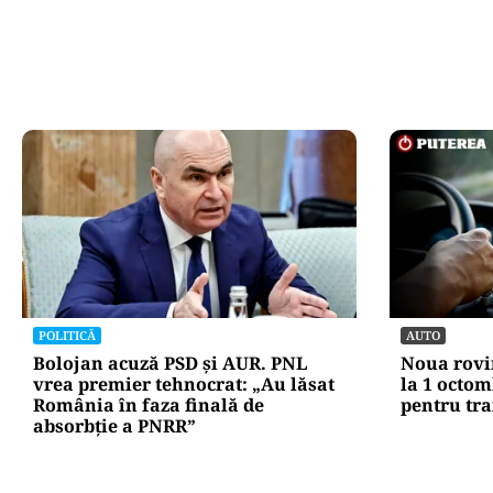
POLITICĂ
AUTO
Bolojan acuză PSD și AUR. PNL
Noua rovin
vrea premier tehnocrat: „Au lăsat
la 1 octom
România în faza finală de
pentru tra
absorbţie a PNRR”