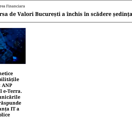
rea Financiara
rsa de Valori București a închis în scădere ședința
netice
litățile
: ANP
l e‑Terra.
nicările
e răspunde
nța IT a
blice