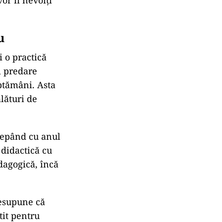
or fi nevoiți
u
 o practică
i predare
ăptămâni. Asta
lături de
cepând cu anul
 didactică cu
dagogică, încă
resupune că
tit pentru