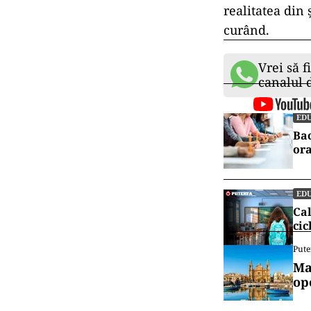
realitatea din 
curând.
Vrei să f
canalul
EDU
Bac
ora
EDU
Cal
cic
Pute
Ma
op