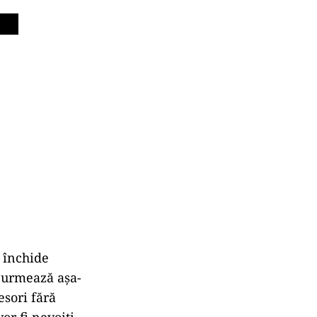
a închide
e urmează așa-
esori fără