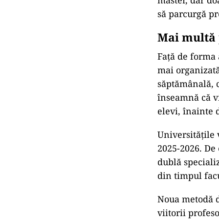
master, dar doa
să parcurgă p
Mai multă 
Față de forma 
mai organizată
săptămânală, câ
înseamnă că vi
elevi, înainte 
Universitățile
2025-2026. De 
dublă speciali
din timpul facu
Noua metodă de
viitorii profes