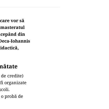
care vor să
ă masteratul
începând din
i Deca-Iohannis
idactică,
umătate
 de credite)
fi organizate
coli.
ă o probă de