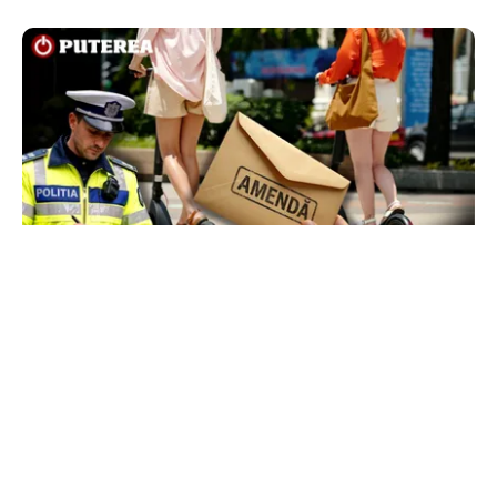
LIFESTYLE
Locul din România unde trotinetele vor fi
interzise în parcuri. Cine riscă amenzi de până
la 5.000 de lei
TOS
Politica Cookies
Protecția Datelor Personale
Despre Noi
Publicitate
Echipa