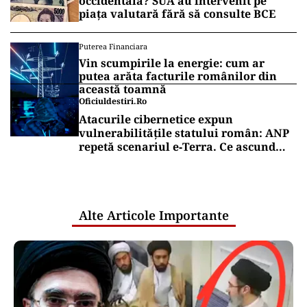
occidentală? SUA au intervenit pe
piața valutară fără să consulte BCE
Puterea Financiara
Vin scumpirile la energie: cum ar
putea arăta facturile românilor din
această toamnă
Oficiuldestiri.ro
Atacurile cibernetice expun
vulnerabilitățile statului român: ANP
repetă scenariul e‑Terra. Ce ascund
comunicările oficiale și cine răspunde
pentru mentenanța IT a instituțiilor
publice
Alte Articole Importante