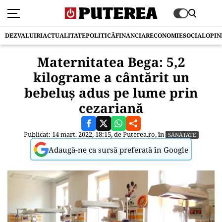
DEZVALUIRI
ACTUALITATE
POLITICĂ
FINANCIAR
ECONOMIE
SOCIAL
OPIN
Maternitatea Bega: 5,2
kilograme a cântărit un
bebeluș adus pe lume prin
cezariană
Publicat: 14 mart. 2022, 18:15, de
Puterea.ro
, în
SĂNĂTATE
Adaugă-ne ca sursă preferată în Google