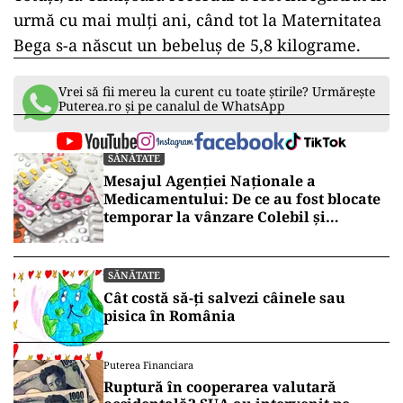
urmă cu mai mulți ani, când tot la Maternitatea
Bega s-a născut un bebeluș de 5,8 kilograme.
Vrei să fii mereu la curent cu toate știrile? Urmărește
Puterea.ro și pe canalul de WhatsApp
SĂNĂTATE
Mesajul Agenției Naționale a
Medicamentului: De ce au fost blocate
temporar la vânzare Colebil și
Panzcebil
SĂNĂTATE
Cât costă să-ți salvezi câinele sau
pisica în România
Puterea Financiara
Ruptură în cooperarea valutară