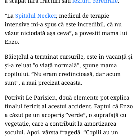
a scăpat fără fracturi sau
leziuni cerebrale
.
”La
Spitalul Necker
, medicul de terapie
intensive mi-a spus că este incredibil, că nu
văzut niciodată așa ceva”, a povestit mama lui
Enzo.
Băiețelul a terminat cursurile, este în vacanță și
și-a reluat ”o viață normală”, spune mama
copilului. ”Nu eram credincioasă, dar acum
sunt”, a mai precizat aceasta.
Potrivit Le Parisien, două elemente pot explica
finalul fericit al acestui accident. Faptul că Enzo
a căzut pe un acoperiș ”verde”, o suprafață cu
vegetație, care a contribuit la amortizarea
șocului. Apoi, vârsta fragedă. ”Copiii au un