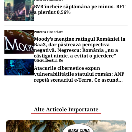
BVB încheie săptămâna pe minus. BET
a pierdut 0,56%
Puterea Financiara
Moody’s menține ratingul României la
Baa3, dar păstrează perspectiva
negativă. Negrescu: România „nu a
câștigat nimic, a evitat o pierdere”
Oficiuldestiri.ro
Atacurile cibernetice expun
vulnerabilitățile statului român: ANP
repetă scenariul e‑Terra. Ce ascund
comunicările oficiale și cine răspunde
pentru mentenanța IT a instituțiilor
publice
Alte Articole Importante