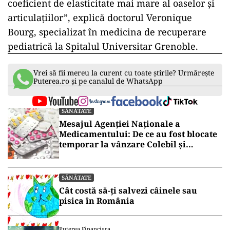
coeficient de elasticitate mai mare al oaselor și
articulațiilor”, explică doctorul Veronique
Bourg, specializat în medicina de recuperare
pediatrică la Spitalul Universitar Grenoble.
Vrei să fii mereu la curent cu toate știrile? Urmărește
Puterea.ro și pe canalul de WhatsApp
SĂNĂTATE
Mesajul Agenției Naționale a
Medicamentului: De ce au fost blocate
temporar la vânzare Colebil și
Panzcebil
SĂNĂTATE
Cât costă să-ți salvezi câinele sau
pisica în România
Puterea Financiara