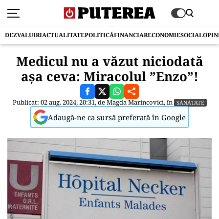
DEZVALUIRI
ACTUALITATE
POLITICĂ
FINANCIAR
ECONOMIE
SOCIAL
OPIN
Medicul nu a văzut niciodată
așa ceva: Miracolul ”Enzo”!
Publicat: 02 aug. 2024, 20:31, de
Magda Marincovici
, în
SĂNĂTATE
Adaugă-ne ca sursă preferată în Google