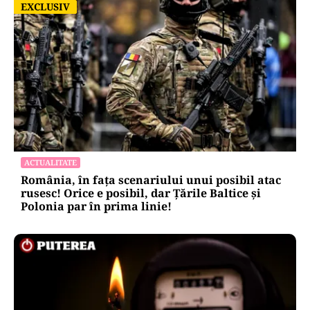
EXCLUSIV
EXCLUSIV
ACTUALITATE
România, în fața scenariului unui posibil atac
rusesc! Orice e posibil, dar Țările Baltice și
Polonia par în prima linie!