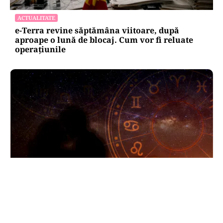
ACTUALITATE
e-Terra revine săptămâna viitoare, după
aproape o lună de blocaj. Cum vor fi reluate
operațiunile
HOROSCOP
Horoscop 8 august 2026. Trei zodii trec prin
momente de cumpănă: o despărțire sau o veste
neașteptată le schimbă planurile