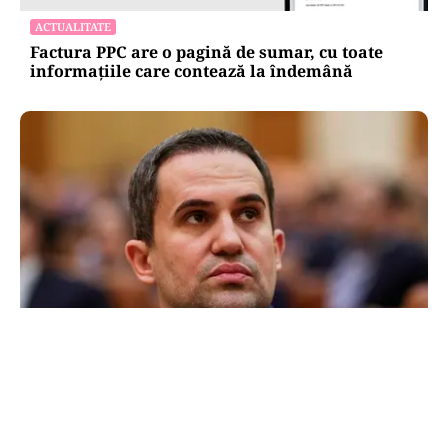
ACTUALITATE
Factura PPC are o pagină de sumar, cu toate
informațiile care contează la îndemână
POLITICĂ
Ciprian Șerban îl acuză pe Ilie Bolojan de
dezinformare în scandalul proiectului Bala II:
„A fost blocat de Comisia Europeană, nu
abandonat”