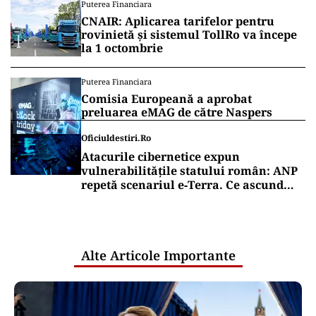
Puterea Financiara
CNAIR: Aplicarea tarifelor pentru
rovinietă și sistemul TollRo va începe
la 1 octombrie
Puterea Financiara
Comisia Europeană a aprobat
preluarea eMAG de către Naspers
Oficiuldestiri.ro
Atacurile cibernetice expun
vulnerabilitățile statului român: ANP
repetă scenariul e‑Terra. Ce ascund
comunicările oficiale și cine răspunde
pentru mentenanța IT a instituțiilor
publice
Alte Articole Importante