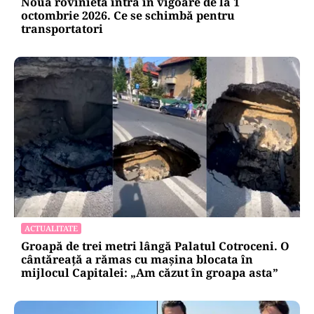
Noua rovinietă intră în vigoare de la 1
octombrie 2026. Ce se schimbă pentru
transportatori
ACTUALITATE
Groapă de trei metri lângă Palatul Cotroceni. O
cântăreață a rămas cu mașina blocata în
mijlocul Capitalei: „Am căzut în groapa asta”