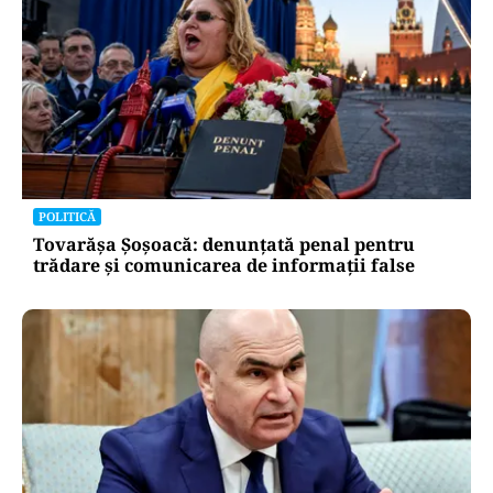
POLITICĂ
Tovarășa Șoșoacă: denunțată penal pentru
trădare și comunicarea de informații false