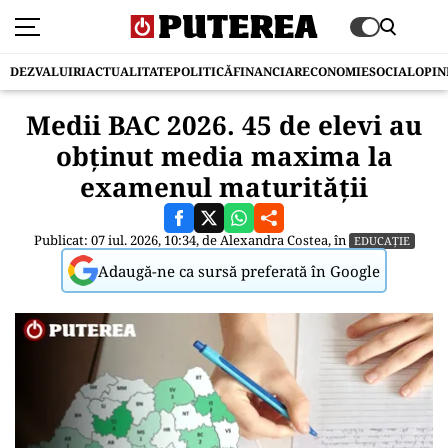
DEZVALUIRI
ACTUALITATE
POLITICĂ
FINANCIAR
ECONOMIE
SOCIAL
OPIN
Medii BAC 2026. 45 de elevi au
obținut media maxima la
examenul maturității
Publicat: 07 iul. 2026, 10:34, de
Alexandra Costea
, în
EDUCAȚIE
Adaugă-ne ca sursă preferată în Google