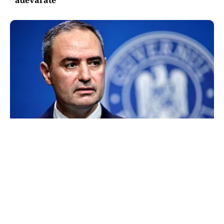
FINANȚE
Alexandru Nazare, optimist după ce România a
evitat la limită retrogradarea la „junk”.
Ministrul anunță creștere economică de peste
2% în 2027
TOS
Politica Cookies
Protecția Datelor Personale