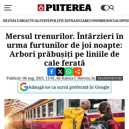
DEZVALUIRI
ACTUALITATE
POLITICĂ
FINANCIAR
ECONOMIE
SOCIAL
OPIN
Mersul trenurilor. Întârzieri în
urma furtunilor de joi noapte:
Arbori prăbușiți pe liniile de
cale ferată
Publicat: 06 aug. 2021, 11:01, de
Raluca I. Heroiu
, în
TRANSPORTURI
Adaugă-ne ca sursă preferată în Google