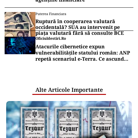
Puterea Financiara
Ruptură în cooperarea valutară
occidentală? SUA au intervenit pe
piața valutară fără să consulte BCE
Oficiuldestiri.ro
Atacurile cibernetice expun
vulnerabilitățile statului român: ANP
repetă scenariul e‑Terra. Ce ascund
comunicările oficiale și cine răspunde
pentru mentenanța IT a instituțiilor
publice
Alte Articole Importante