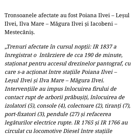
Tronsoanele afectate au fost Poiana Ilvei – Leşul
Ilvei, Ilva Mare – Măgura Ilvei şi Iacobeni –
Mestecăniş.
„Trenuri afectate în cursul nopţii: IR 1837 a
înregistrat o întârziere de cca 190 de minute,
staţionat pentru accesul drezinelor pantograf, cu
care s-a acţionat între staţiile Poiana Ilvei –
Leşul Ilvei şi Ilva Mare – Măgura Ilvei.
Intervenţiile au impus înlocuirea firului de
contact rupt de arborii prăbuşiţi, înlocuirea de
izolatori (5), console (4), colectoare (2), tiranţi (7),
port-fixatori (3), pendule (27) şi refacerea
legăturilor electrice rupte. IR 1765 şi IR 1766 au
circulat cu locomotive Diesel între staţiile