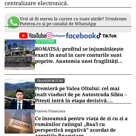
centralizare electronică.
Vrei să fii mereu la curent cu toate știrile? Urmărește
Puterea.ro și pe canalul de WhatsApp
ECONOMIE
ROMATSA: profitul se înjumătățește
exact în anul în care conturile sunt
poprite. Anatomia unei fragilități
anunțate
TRANSPORTURI
Premieră pe Valea Oltului: cel mai
înalt viaduct de pe Autostrada Sibiu –
Pitești intră în etapa decisivă.
Secretarul de stat Horațiu Cosma
Puterea Financiara
anunță unde s-a ajuns cu lucrările
Ce înseamnă pentru viața de zi cu zi a
(VIDEO)
românilor ratingul „Baa3 cu
perspectivă negativă” acordat de
agențiile financiare