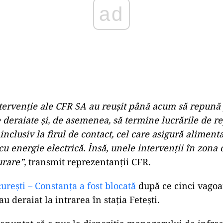
tervenție ale CFR SA au reușit până acum să repună 
deraiate și, de asemenea, să termine lucrările de rep
 inclusiv la firul de contact, cel care asigură aliment
u energie electrică. Însă, unele intervenții în zona 
urare”,
transmit reprezentanții CFR.
ureşti – Constanţa a fost blocată
după ce cinci vagoa
u deraiat la intrarea în stația Fetești.