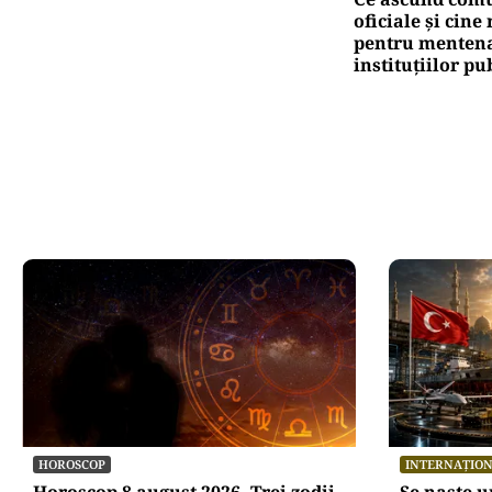
oficiale și cin
pentru mentena
instituțiilor pu
HOROSCOP
INTERNAȚIO
Horoscop 8 august 2026. Trei zodii
Se naște 