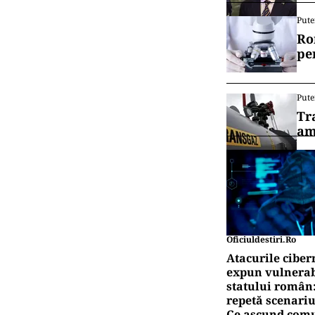
Pute
Ro
pe
Pute
Tr
am
Oficiuldestiri.ro
Atacurile ciber
expun vulnerabi
statului român
repetă scenariu
Ce ascund comu