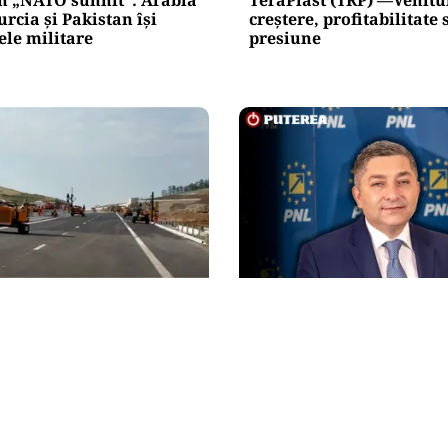
urcia și Pakistan își
creștere, profitabilitate
ele militare
presiune
POLITICĂ
unea Zimbor–Poarta
Alin Tișe atacă frontal 
intră în recepție de luni.
PNL: „România a devenit
lucrează în șantier
gunoi al investitorilor”