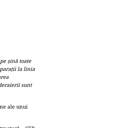
pe șină toate
arații la linia
area
deraierii sunt
ne ale unui