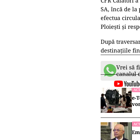
CFR Călători a
SA, încă de la
efectua circula
Ploieşti şi res
După traversar
destinaţiile fi
Vrei să f
canalul
ACT
e-T
vor
ACT
Emi