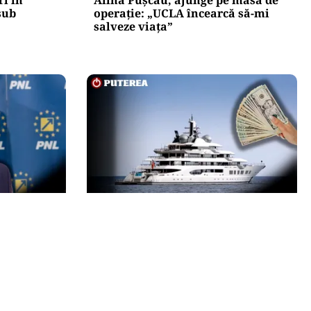
 sub
operație: „UCLA încearcă să-mi
salveze viața”
INTERNAȚIONAL
conducerea
Megayahtul Amadea, confiscat de
 coșul de
americani de la un oligarh rus, a
fost scos la vânzare. Noul
proprietar a scos din conturi 187
de milioane de dolari