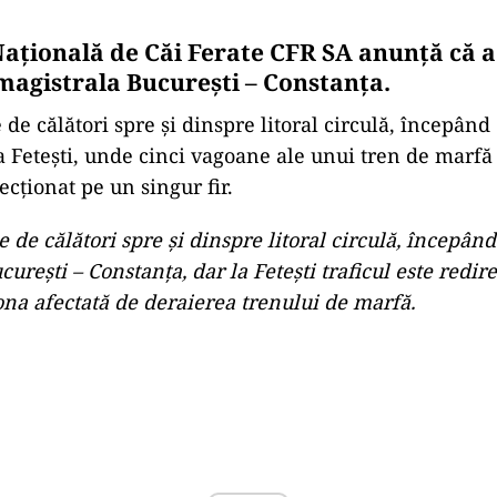
ţională de Căi Ferate CFR SA anunță că a
magistrala București – Constanța.
 de călători spre și dinspre litoral circulă, începând 
La Fetești, unde cinci vagoane ale unui tren de marfă
recționat pe un singur fir.
e de călători spre și dinspre litoral circulă, începând
curești – Constanța, dar la Fetești traficul este redir
zona afectată de deraierea trenului de marfă.
Play