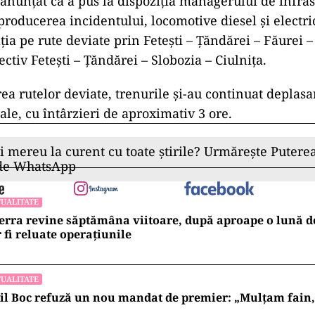
 anunțat că a pus la dispoziţia managerului de infra
 producerea incidentului, locomotive diesel şi electr
ţia pe rute deviate prin Feteşti – Ţăndărei – Făurei 
pectiv Feteşti – Ţăndărei – Slobozia – Ciulniţa.
ea rutelor deviate, trenurile și-au continuat deplasa
nale, cu întârzieri de aproximativ 3 ore.
ii mereu la curent cu toate știrile? Urmărește Puterea
 de WhatsApp
UALITATE
erra revine săptămâna viitoare, după aproape o lună d
 fi reluate operațiunile
UALITATE
l Boc refuză un nou mandat de premier: „Mulțam fain, a