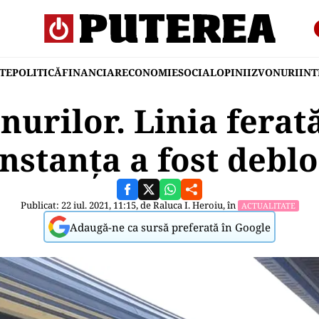
TE
POLITICĂ
FINANCIAR
ECONOMIE
SOCIAL
OPINII
ZVONURI
IN
nurilor. Linia ferat
nstanța a fost debl
Publicat: 22 iul. 2021, 11:15, de
Raluca I. Heroiu
, în
ACTUALITATE
Adaugă-ne ca sursă preferată în Google