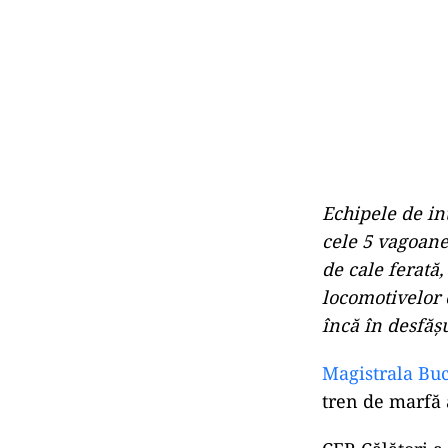
Echipele de in
cele 5 vagoane 
de cale ferată,
locomotivelor c
încă în desfăș
Magistrala Buc
tren de marfă a