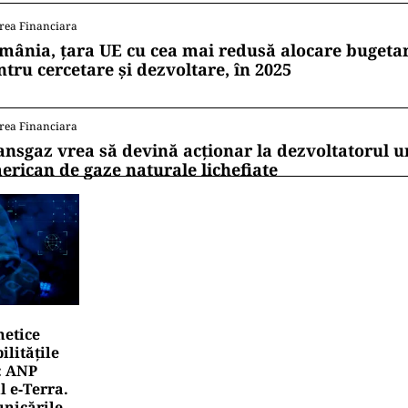
rea Financiara
mânia, țara UE cu cea mai redusă alocare bugetar
ntru cercetare și dezvoltare, în 2025
rea Financiara
ansgaz vrea să devină acționar la dezvoltatorul u
erican de gaze naturale lichefiate
netice
litățile
: ANP
l e‑Terra.
nicările