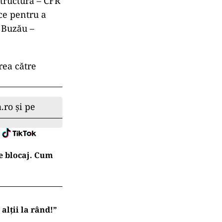
structură – CFR
ice pentru a
– Buzău –
rea către
.ro și pe
e blocaj. Cum
lții la rând!”