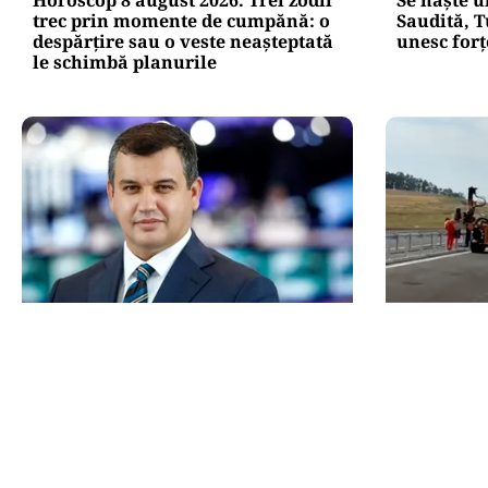
trec prin momente de cumpănă: o
Saudită, T
despărțire sau o veste neașteptată
unesc forț
le schimbă planurile
POLITICĂ
ACTUALITATE
Eugen Tomac cere comasarea a
A3, secți
peste 1.500 de primării și
Sălajului, 
reorganizarea județelor: „Nu mai
Ce se mai 
putem funcționa”