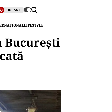
PODCAST
TERNAȚIONAL
LIFESTYLE
ă București
ocată