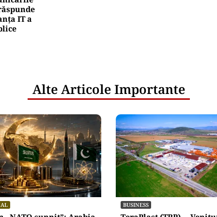
e răspunde
nța IT a
blice
Alte Articole Importante
NAL
BUSINESS
un „NATO sunnit”: Arabia
TeraPlast (TRP) —Venitur