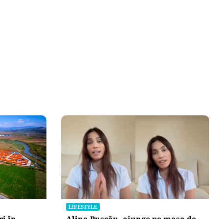
LIFESTYLE
i în
Alina Pușcău, ajunge pe masa de