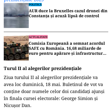
POLITICĂ
AUR duce la Bruxelles cazul dronei din
Constanța și acuză lipsă de control
ACTUALITATE
Comisia Europeanã a semnat acordul
SAFE cu România. 16,68 miliarde de
euro pentru apãrare și infrastructurã
strategicã
Turul II al alegerilor prezidențiale
Ziua
turului
II
al
alegerilor prezidențiale
va
avea loc
duminică
, 18
mai
. Buletinul de vot
va
conține doar numele celor doi candidați ajunși
în
finala
cursei electorale: George Simion
și
Nicușor
Dan
.