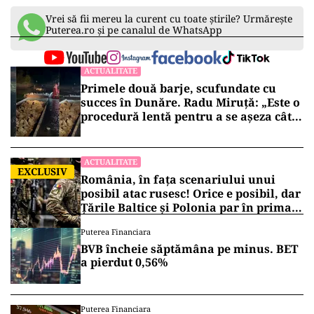
Vrei să fii mereu la curent cu toate știrile? Urmărește
Puterea.ro și pe canalul de WhatsApp
ACTUALITATE
Primele două barje, scufundate cu
succes în Dunăre. Radu Miruță: „Este o
procedură lentă pentru a se așeza cât
mai bine”
ACTUALITATE
EXCLUSIV
România, în fața scenariului unui
posibil atac rusesc! Orice e posibil, dar
Țările Baltice și Polonia par în prima
linie!
Puterea Financiara
BVB încheie săptămâna pe minus. BET
a pierdut 0,56%
Puterea Financiara