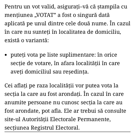
Pentru un vot valid,
asigurați
–
vă
că
ștampila cu
mențiunea „VOTAT” a fost o
singură
dată
aplicată pe unul dintre cele
două
nume.
În
cazul
în
care nu sunteți
în
localitatea de domiciliu,
există
o
variantă
:
puteți vota pe liste suplimentare: în orice
secție de votare, în afara localității în care
aveți domiciliul sau reședința.
Cei
afla
ți pe
raza
localității vor
putea
vota
la
secția
la
care au fost arondați.
În
cazul
în
care
anumite persoane nu cunosc secția
la
care au
fost arondate, pot
afla
. Ele ar trebui
să
consulte
site
-ul Autorității Electorale
Permanente
,
secțiunea Registrul Electoral.