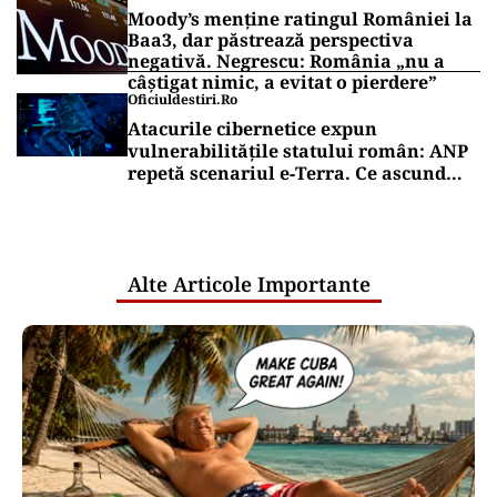
Moody’s menține ratingul României la
Baa3, dar păstrează perspectiva
negativă. Negrescu: România „nu a
câștigat nimic, a evitat o pierdere”
Oficiuldestiri.ro
Atacurile cibernetice expun
vulnerabilitățile statului român: ANP
repetă scenariul e‑Terra. Ce ascund
comunicările oficiale și cine răspunde
pentru mentenanța IT a instituțiilor
publice
Alte Articole Importante