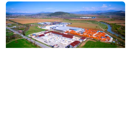
BUSINESS
TeraPlast (TRP) —Venituri în creștere,
profitabilitate sub presiune
TOS
Politica Cookies
Protecția Datelor Personale
Despre Noi
Publicitate
Echipa
© 2026, toate drepturile rezervate puterea.ro