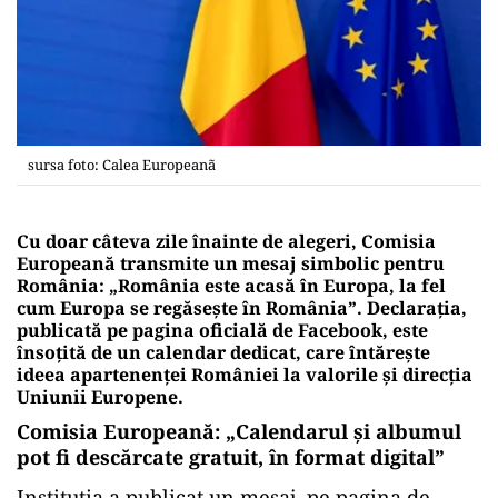
sursa foto: Calea Europeanã
Cu
doar
câteva
zile
înainte
de
alegeri,
Comisia
Europeană
transmite
un
mesaj
simbolic
pentru
România: „
România
este
acasă
în
Europa,
la
fel
cum
Europa
se
regăsește
în
România”.
Declarația,
publicată
pe
pagina
oficială
de
Facebook,
este
însoțită
de
un
calendar
dedicat,
care
întărește
ideea
apartenenței
României
la
valorile
și
direcția
Uniunii
Europene.
Comisia
Europeană
: „Calendarul și albumul
pot fi descărcate gratuit, în format digital”
Instituția a publicat un mesaj, pe
pagina
de