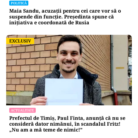
POLITICĂ
Maia Sandu, acuzații pentru cei care vor să o
suspende din funcție. Președinta spune că
inițiativa e coordonată de Rusia
EXCLUSIV
EXCLUSIV
ACTUALITATE
Prefectul de Timiș, Paul Finta, anunță că nu se
consideră dator nimănui, în scandalul Fritz!
„Nu am a mă teme de nimic!”