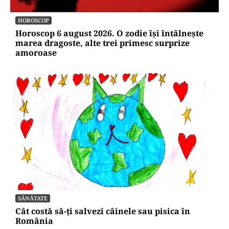
HOROSCOP
Horoscop 6 august 2026. O zodie își întâlnește
marea dragoste, alte trei primesc surprize
amoroase
SĂNĂTATE
Cât costă să-ți salvezi câinele sau pisica în
România