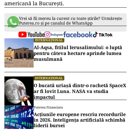
americană la București.
Vrei să fii mereu la curent cu toate știrile? Urmărește
Puterea.ro și pe canalul de WhatsApp
INTERNAȚIONAL
Al-Aqsa, fitilul Ierusalimului: o luptă
pentru câteva hectare aprinde lumea
musulmană
INTERNAȚIONAL
O bucată uriașă dintr-o rachetă SpaceX
ar fi lovit Luna. NASA va studia
impactul
Puterea Financiara
Acțiunile europene rescriu recordurile
în 2026. Inteligența artificială schimbă
liderii bursei