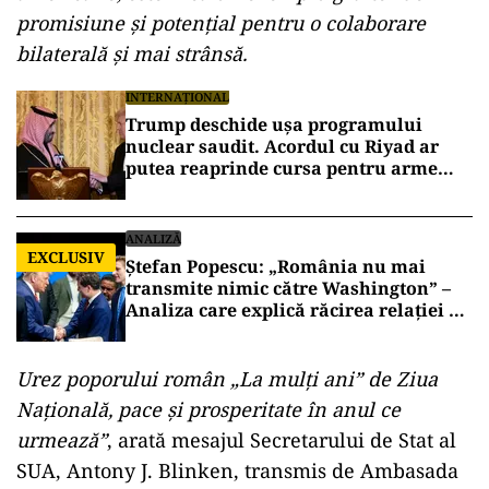
promisiune și potențial pentru o colaborare
bilaterală și mai strânsă.
INTERNAȚIONAL
Trump deschide ușa programului
nuclear saudit. Acordul cu Riyad ar
putea reaprinde cursa pentru arme
atomice în Orientul Mijlociu
ANALIZĂ
EXCLUSIV
Ștefan Popescu: „România nu mai
transmite nimic către Washington” –
Analiza care explică răcirea relației cu
SUA
Urez poporului român „La mulți ani” de Ziua
Națională, pace și prosperitate în anul ce
urmează”
, arată mesajul Secretarului de Stat al
SUA, Antony J. Blinken, transmis de Ambasada