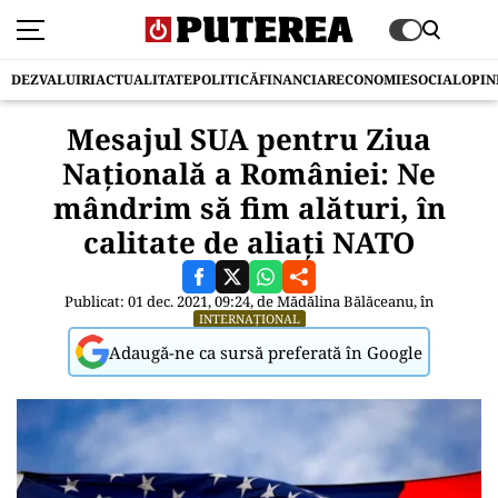
DEZVALUIRI
ACTUALITATE
POLITICĂ
FINANCIAR
ECONOMIE
SOCIAL
OPIN
Mesajul SUA pentru Ziua
Națională a României: Ne
mândrim să fim alături, în
calitate de aliați NATO
Publicat: 01 dec. 2021, 09:24, de
Mădălina Bălăceanu
, în
INTERNAȚIONAL
Adaugă-ne ca sursă preferată în Google