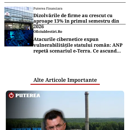
Puterea Financiara
Dizolvările de firme au crescut cu
aproape 13% în primul semestru din
2026
Oficiuldestiri.ro
Atacurile cibernetice expun
vulnerabilitățile statului român: ANP
repetă scenariul e‑Terra. Ce ascund
comunicările oficiale și cine răspunde
pentru mentenanța IT a instituțiilor
publice
Alte Articole Importante