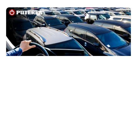
AUTO
Schimbare pe piața auto: românii cumpără mai
puține mașini, însă tot mai multe sunt noi
TOS
Politica Cookies
Protecția Datelor Personale
Despre Noi
Publicitate
Echipa