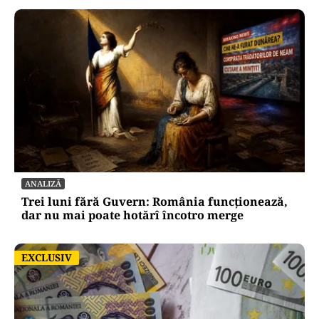
ANALIZĂ
Trei luni fără Guvern: România funcționează,
dar nu mai poate hotărî încotro merge
EXCLUSIV
EXCLUSIV