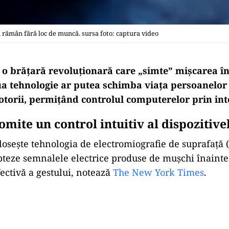
ţi rămân fără loc de muncă. sursa foto: captura video
 o brățară revoluționară care „simte” mișcarea în
a tehnologie ar putea schimba viața persoanelor
otorii, permițând controlul computerelor prin int
mite un control intuitiv al dispozitivel
olosește tehnologia de electromiografie de suprafață
pteze semnalele electrice produse de mușchi înainte
ectivă a gestului, notează
The New York Times
.
Play