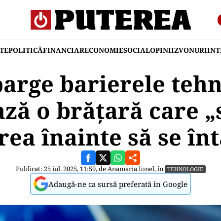
TE
POLITICĂ
FINANCIAR
ECONOMIE
SOCIAL
OPINII
ZVONURI
IN
arge barierele tehn
ază o brățară care „
rea înainte să se în
Publicat: 25 iul. 2025, 11:59, de
Anamaria Ionel
, în
TEHNOLOGIE
Adaugă-ne ca sursă preferată în Google