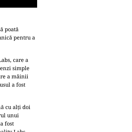
să poată
ehnică pentru a
abs, care a
menzi simple
are a mâinii
usul a fost
ă cu alți doi
rul unui
a fost
ality Labs.