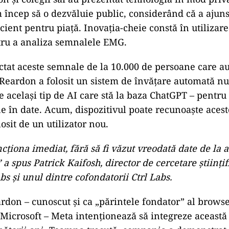
m încep să o dezvăluie public, considerând că a ajuns
cient pentru piață. Inovația-cheie constă în utilizare
ntru a analiza semnalele EMG.
ctat aceste semnale de la 10.000 de persoane care au
. Reardon a folosit un sistem de învățare automată n
 același tip de AI care stă la baza ChatGPT – pentru 
în date. Acum, dispozitivul poate recunoaște aceste
losit de un utilizator nou.
cționa imediat, fără să fi văzut vreodată date de la a
,” a spus Patrick Kaifosh, director de cercetare științif
bs și unul dintre cofondatorii Ctrl Labs.
eardon – cunoscut și ca „părintele fondator” al brows
 Microsoft – Meta intenționează să integreze această