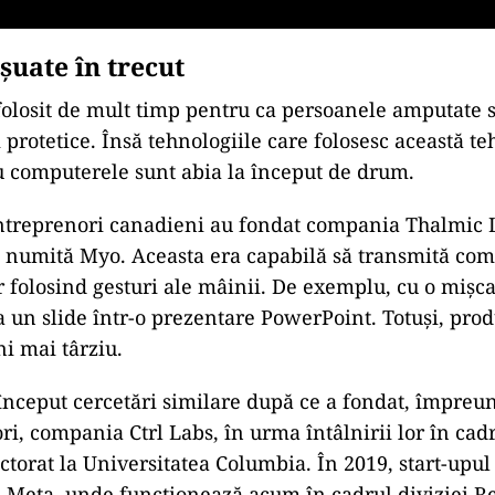
şuate în trecut
folosit de mult timp pentru ca persoanele amputate 
 protetice. Însă tehnologiile care folosesc această t
u computerele sunt abia la început de drum.
antreprenori canadieni au fondat compania Thalmic L
ă numită Myo. Aceasta era capabilă să transmită co
 folosind gesturi ale mâinii. De exemplu, cu o mișc
 un slide într-o prezentare PowerPoint. Totuși, prod
ni mai târziu.
început cercetări similare după ce a fondat, împreun
ri, compania Ctrl Labs, în urma întâlnirii lor în cad
torat la Universitatea Columbia. În 2019, start-upul 
e Meta, unde funcționează acum în cadrul diviziei Re