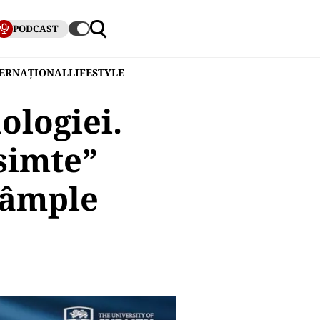
PODCAST
TERNAȚIONAL
LIFESTYLE
ologiei.
simte”
tâmple