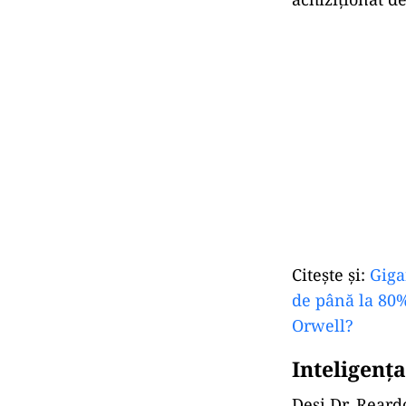
Citeşte şi:
Giga
de până la 80%
Orwell?
Inteligenţa
Deși Dr. Reard