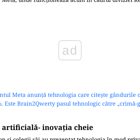
ad
ntul Meta anunță tehnologia care citește gândurile c
. Este Brain2Qwerty pasul tehnologic către „crimă-g
 artificială- inovaţia cheie
on și colegii săi au prezentat tehnologia în mod priv