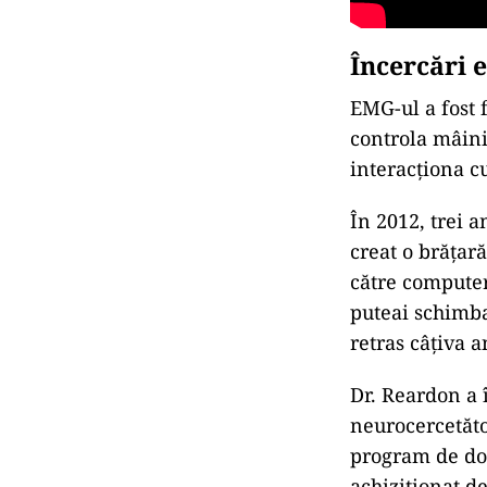
Încercări e
EMG-ul a fost 
controla mâini
interacționa c
În 2012, trei 
creat o brățar
către computer
puteai schimba
retras câțiva a
Dr. Reardon a 
neurocercetăto
program de doc
achiziționat d