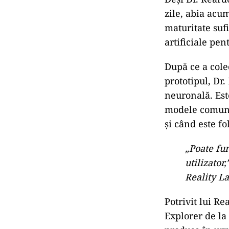
zile, abia acu
maturitate sufi
artificiale pe
După ce a cole
prototipul, Dr
neuronală. Este
modele comune 
și când este fo
„Poate fun
utilizator
Reality La
Potrivit lui R
Explorer de la