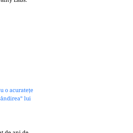
u o acuratețe
ândirea” lui
at de ani de