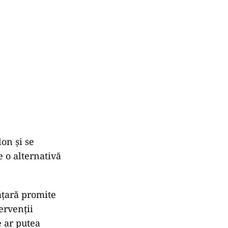
on și se
e o alternativă
ățară promite
ervenții
e ar putea