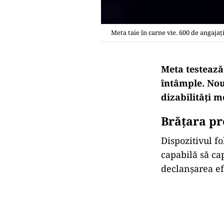
Meta taie în carne vie. 600 de angaja
Meta testează
întâmple. Nou
dizabilități m
Brățara pro
Dispozitivul f
capabilă să ca
declanșarea ef