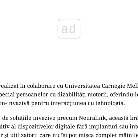
 realizat în colaborare cu Universitatea Carnegie Mell
ecial persoanelor cu dizabilități motorii, oferindu-l
non-invazivă pentru interacțiunea cu tehnologia.
 de soluțiile invazive precum Neuralink, această br
itiv al dispozitivelor digitale fără implanturi sau int
 și utilizatorii care nu își pot mișca complet mâinil