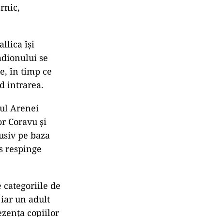
rnic,
llica își
adionului se
e, în timp ce
d intrarea.
rul Arenei
or Coravu și
usiv pe baza
es respinge
 categoriile de
 iar un adult
ezența copiilor