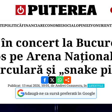
TE
POLITICĂ
FINANCIAR
ECONOMIE
SOCIAL
OPINII
ZVONURI
IN
 în concert la Bucur
s pe Arena Naționa
irculară și „snake pi
Publicat: 13 mai 2026, 10:01, de
Andrei Ceausescu
, în
LIFESTYLE
Adaugă-ne ca sursă preferată în Google