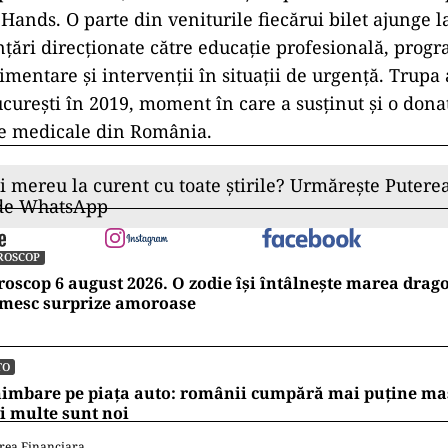
Hands. O parte din veniturile fiecărui bilet ajunge l
anțări direcționate către educație profesională, prog
limentare și intervenții în situații de urgență. Trupa
ucurești în 2019, moment în care a susținut și o don
te medicale din România.
ii mereu la curent cu toate știrile? Urmărește Puterea
 de WhatsApp
ROSCOP
oscop 6 august 2026. O zodie își întâlnește marea dragos
imesc surprize amoroase
TO
imbare pe piața auto: românii cumpără mai puține mași
 multe sunt noi
rea Financiara