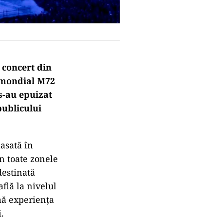
a concert din
i mondial M72
s-au epuizat
publicului
asată în
in toate zonele
destinată
află la nivelul
mă experiența
.