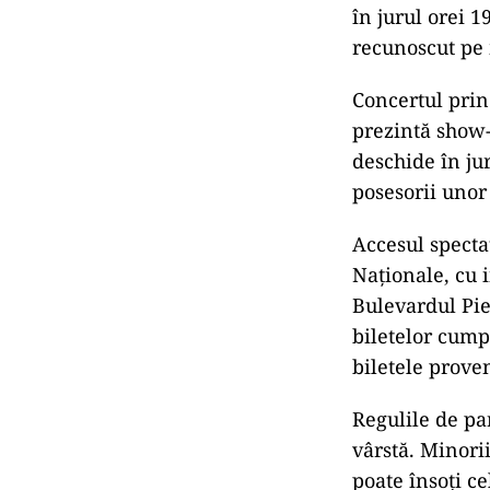
în jurul orei 
recunoscut pe 
Concertul prin
prezintă show-
deschide în jur
posesorii unor
Accesul specta
Naționale, cu 
Bulevardul Pie
biletelor cump
biletele prove
Regulile de pa
vârstă. Minorii
poate însoți c