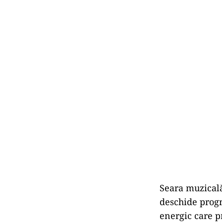
Seara muzicală
deschide progra
energic care pr