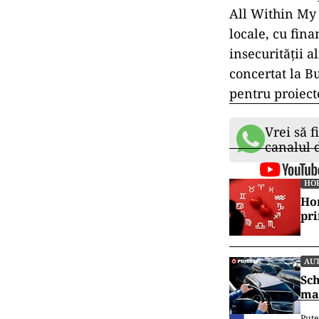
All Within My 
locale, cu fin
insecurității a
concertat la B
pentru proiec
Vrei să f
canalul
HO
Hor
pr
AU
Sch
mai
Pute