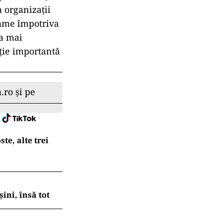
a organizații
rame împotriva
 a mai
ație importantă
.ro și pe
te, alte trei
ni, însă tot