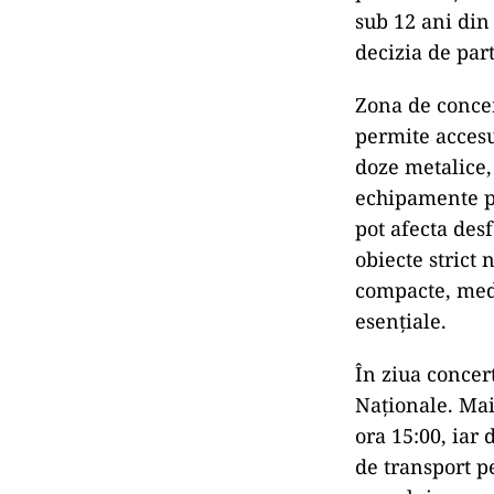
sub 12 ani din
decizia de part
Zona de concer
permite accesul
doze metalice,
echipamente pr
pot afecta des
obiecte strict 
compacte, med
esențiale.
În ziua concer
Naționale. Mai
ora 15:00, iar
de transport pe