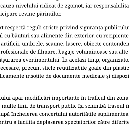
 cauza nivelului ridicat de zgomot, iar responsabilit
icipare revine părinților.
t respectă reguli stricte privind siguranța publiculu
 cu băuturi sau alimente din exterior, cu recipiente 
 artificii, umbrele, scaune, lasere, obiecte contonden
ofesionale de filmare, bagaje voluminoase sau alte
fășurarea evenimentului. În același timp, organizato
necesare, precum sticle reutilizabile goale din plastic
icamente însoțite de documente medicale și dispozi
tului apar modificări importante în traficul din zon
 multe linii de transport public își schimbă traseul
 după încheierea concertului autoritățile suplimentea
ntru a facilita deplasarea spectatorilor către diferit