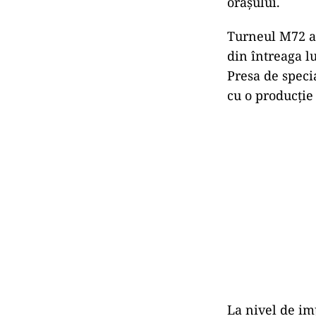
orașului.
Turneul M72 a 
din întreaga l
Presa de speci
cu o producție
La nivel de imp