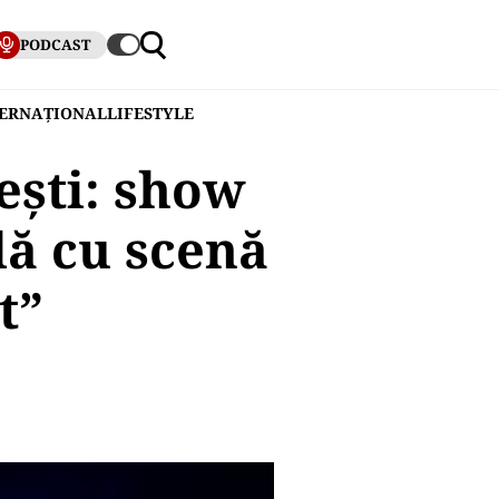
PODCAST
TERNAȚIONAL
LIFESTYLE
ești: show
lă cu scenă
t”