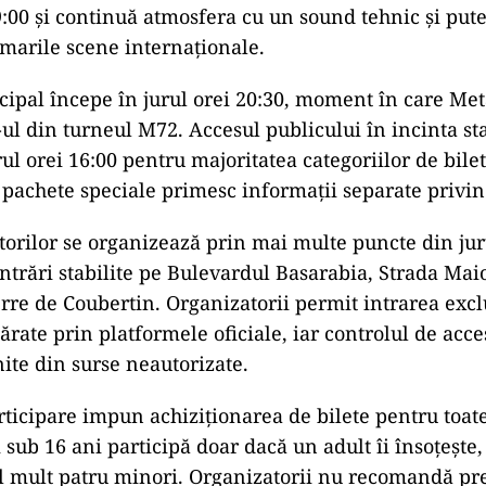
19:00 și continuă atmosfera cu un sound tehnic și pute
marile scene internaționale.
cipal începe în jurul orei 20:30, moment în care Meta
ul din turneul M72. Accesul publicului în incinta st
ul orei 16:00 pentru majoritatea categoriilor de bilet
 pachete speciale primesc informații separate privin
torilor se organizează prin mai multe puncte din ju
intrări stabilite pe Bulevardul Basarabia, Strada Mai
rre de Coubertin. Organizatorii permit intrarea excl
ărate prin platformele oficiale, iar controlul de acc
nite din surse neautorizate.
rticipare impun achiziționarea de bilete pentru toate
 sub 16 ani participă doar dacă un adult îi însoțește,
el mult patru minori. Organizatorii nu recomandă pr