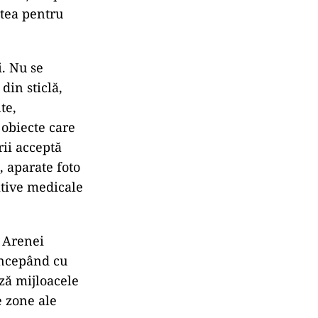
atea pentru
i. Nu se
din sticlă,
te,
 obiecte care
rii acceptă
, aparate foto
tive medicale
a Arenei
 începând cu
ză mijloacele
e zone ale