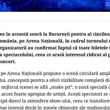
ne în această seară la București pentru al cincile
 România, pe Arena Națională, în cadrul turneulu
ganizatorii au confirmat faptul că toate biletele 
a spectacolului, ceea ce arată interesul ridicat al 
concert.
 pe Arena Națională propune o scenă circulară ampl
lui, concepută pentru a oferi vizibilitate completă d
 mijlocul scenei se află „snake pit”, o zonă specială 
 acces foarte apropiat de artiști. Acești spectatori se 
icipă direct la atmosfera show-ului, ceea ce transfor
mai intensă decât în zonele obișnuite ale stadionului