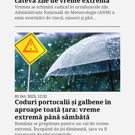
câteva zile de vreme extremă
Vremea se schimbă radical în următoarele zile.
Administrația Națională de Meteorologie (ANM) a
emis avertizări de viscol, ninsori și ploi…
01 Oct. 2025, 12:32
Coduri portocalii și galbene în
aproape toată țara: vreme
extremă până sâmbătă
România se pregătește pentru un val de vreme
extremă. Începând de joi dimineață, țara va fi
traversată de ploi torențiale,…