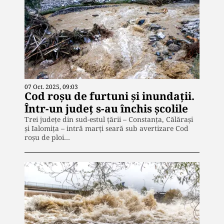
07 Oct. 2025, 09:03
Cod roşu de furtuni şi inundaţii.
Într-un judeţ s-au închis şcolile
Trei județe din sud-estul țării – Constanța, Călărași
și Ialomița – intră marți seară sub avertizare Cod
roșu de ploi…