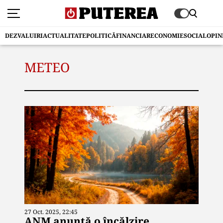
DEZVALUIRI
ACTUALITATE
POLITICĂ
FINANCIAR
ECONOMIE
SOCIAL
OPIN
METEO
27 Oct. 2025, 22:45
ANM anunță o încălzire