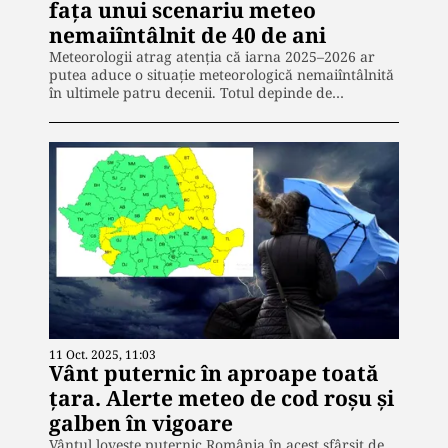
fața unui scenariu meteo
nemaiîntâlnit de 40 de ani
Meteorologii atrag atenția că iarna 2025–2026 ar
putea aduce o situație meteorologică nemaiîntâlnită
în ultimele patru decenii. Totul depinde de…
11 Oct. 2025, 11:03
Vânt puternic în aproape toată
țara. Alerte meteo de cod roșu și
galben în vigoare
Vântul lovește puternic România în acest sfârșit de