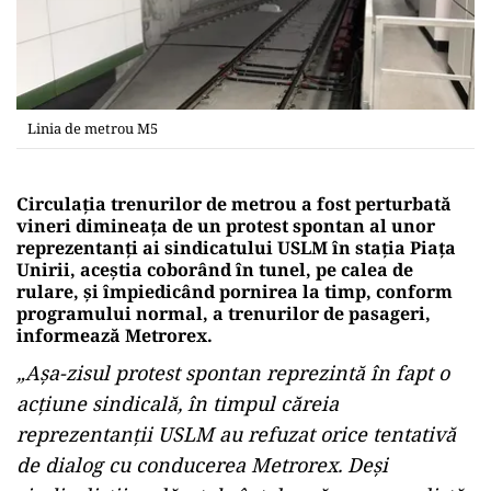
Linia de metrou M5
Circulaţia trenurilor de metrou a fost perturbată
vineri dimineaţa de un protest spontan al unor
reprezentanţi ai sindicatului USLM în staţia Piaţa
Unirii, aceştia coborând în tunel, pe calea de
rulare, şi împiedicând pornirea la timp, conform
programului normal, a trenurilor de pasageri,
informează Metrorex.
„Aşa-zisul protest spontan reprezintă în fapt o
acţiune sindicală, în timpul căreia
reprezentanţii USLM au refuzat orice tentativă
de dialog cu conducerea Metrorex. Deşi