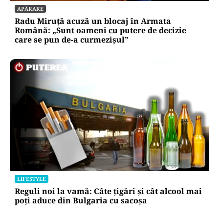
APĂRARE
Radu Miruță acuză un blocaj în Armata
Română: „Sunt oameni cu putere de decizie
care se pun de-a curmezișul”
LIFESTYLE
Reguli noi la vamă: Câte țigări și cât alcool mai
poți aduce din Bulgaria cu sacoșa