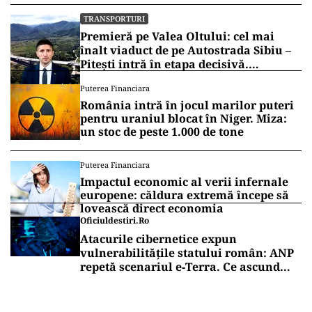
TRANSPORTURI
Premieră pe Valea Oltului: cel mai
înalt viaduct de pe Autostrada Sibiu –
Pitești intră în etapa decisivă.
Secretarul de stat Horațiu Cosma
Puterea Financiara
anunță unde s-a ajuns cu lucrările
România intră în jocul marilor puteri
(VIDEO)
pentru uraniul blocat în Niger. Miza:
un stoc de peste 1.000 de tone
Puterea Financiara
Impactul economic al verii infernale
europene: căldura extremă începe să
lovească direct economia
Oficiuldestiri.ro
Atacurile cibernetice expun
vulnerabilitățile statului român: ANP
repetă scenariul e‑Terra. Ce ascund
comunicările oficiale și cine răspunde
pentru mentenanța IT a instituțiilor
publice