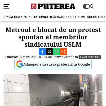
DEZVALUIRI
ACTUALITATE
POLITICĂ
FINANCIAR
ECONOMIE
SOCIAL
OPIN
Metroul e blocat de un protest
spontan al membrilor
sindicatului USLM
Publicat: 26 mart. 2021, 07:34, de
Răzvan Zamfir
, în
TRANSPORTURI
Adaugă-ne ca sursă preferată în Google