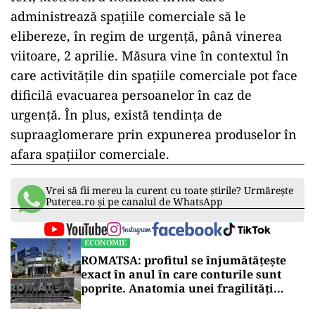
administrează spaţiile comerciale să le
elibereze, în regim de urgenţă, până vinerea
viitoare, 2 aprilie. Măsura vine în contextul în
care activitățile din spațiile comerciale pot face
dificilă evacuarea persoanelor în caz de
urgență. În plus, există tendința de
supraaglomerare prin expunerea produselor în
afara spațiilor comerciale.
Vrei să fii mereu la curent cu toate știrile? Urmărește
Puterea.ro și pe canalul de WhatsApp
ECONOMIE
ROMATSA: profitul se înjumătățește
exact în anul în care conturile sunt
poprite. Anatomia unei fragilități
anunțate