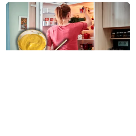
LIFESTYLE
Unde trebuie pus muștarul în frigider după ce l-
ai deschis. Greșeala pe care mulți nu o știau
TOS
Politica Cookies
Protecția Datelor Personale
Despre Noi
Publicitate
Echipa
© 2026, toate drepturile rezervate puterea.ro