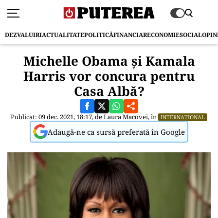
DEZVALUIRI
ACTUALITATE
POLITICĂ
FINANCIAR
ECONOMIE
SOCIAL
OPIN
Michelle Obama și Kamala
Harris vor concura pentru
Casa Albă?
Publicat: 09 dec. 2021, 18:17, de
Laura Macovei
, în
INTERNAȚIONAL
Adaugă-ne ca sursă preferată în Google