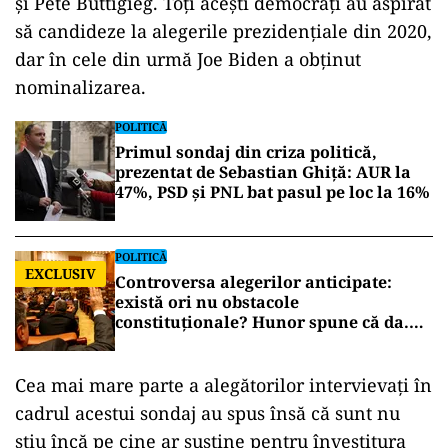
și Pete Buttigieg. Toți acești democrați au aspirat
să candideze la alegerile prezidențiale din 2020,
dar în cele din urmă Joe Biden a obținut
nominalizarea.
POLITICĂ
Primul sondaj din criza politică,
prezentat de Sebastian Ghiță: AUR la
47%, PSD și PNL bat pasul pe loc la 16%
POLITICĂ
EXCLUSIV
Controversa alegerilor anticipate:
există ori nu obstacole
constituționale? Hunor spune că da.
Tudorel Toader ne lămurește
Cea mai mare parte a alegătorilor intervievați în
cadrul acestui sondaj au spus însă că sunt nu
știu încă pe cine ar susține pentru învestitura