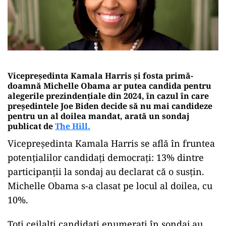
Vicepreședinta Kamala Harris și fosta primă-
doamnă Michelle Obama ar putea candida pentru
alegerile prezindențiale din 2024, în cazul în care
președintele Joe Biden decide să nu mai candideze
pentru un al doilea mandat, arată un sondaj
publicat de
The Hill.
Vicepreședinta Kamala Harris se află în fruntea
potențialilor candidați democrați: 13% dintre
participanții la sondaj au declarat că o susțin.
Michelle Obama s-a clasat pe locul al doilea, cu
10%.
Toți ceilalți candidați enumerați în sondaj au