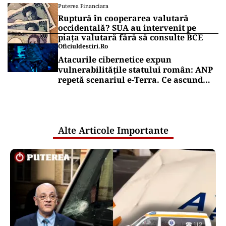
Puterea Financiara
Ruptură în cooperarea valutară
occidentală? SUA au intervenit pe
piața valutară fără să consulte BCE
Oficiuldestiri.ro
Atacurile cibernetice expun
vulnerabilitățile statului român: ANP
repetă scenariul e‑Terra. Ce ascund
comunicările oficiale și cine răspunde
pentru mentenanța IT a instituțiilor
publice
Alte Articole Importante