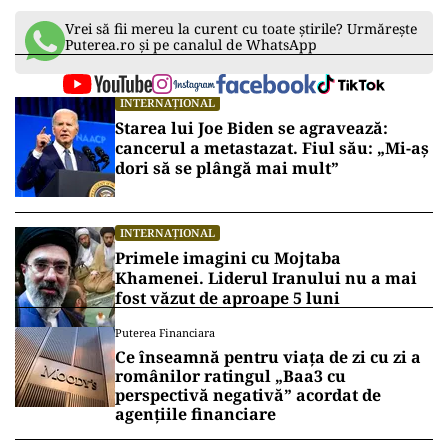
Vrei să fii mereu la curent cu toate știrile? Urmărește
Puterea.ro și pe canalul de WhatsApp
INTERNAȚIONAL
Starea lui Joe Biden se agravează:
cancerul a metastazat. Fiul său: „Mi-aș
dori să se plângă mai mult”
INTERNAȚIONAL
Primele imagini cu Mojtaba
Khamenei. Liderul Iranului nu a mai
fost văzut de aproape 5 luni
Puterea Financiara
Ce înseamnă pentru viața de zi cu zi a
românilor ratingul „Baa3 cu
perspectivă negativă” acordat de
agențiile financiare