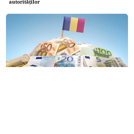
autorităților
POLITICĂ
PSD atacă USR și PNL după sesizarea la CCR:
„Sacrifică 771 de milioane de euro pentru
Dominic Fritz”
TOS
Politica Cookies
Protecția Datelor Personale