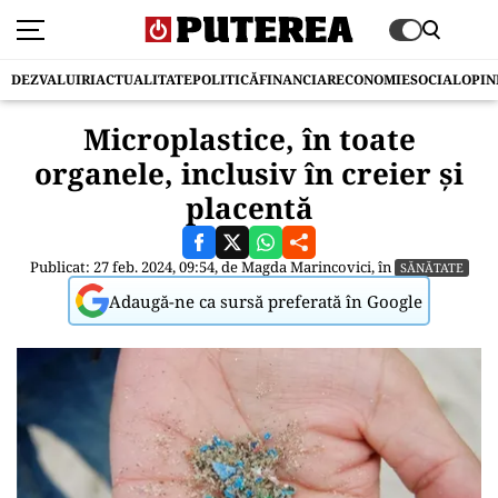
DEZVALUIRI
ACTUALITATE
POLITICĂ
FINANCIAR
ECONOMIE
SOCIAL
OPIN
Microplastice, în toate
organele, inclusiv în creier și
placentă
Publicat: 27 feb. 2024, 09:54, de
Magda Marincovici
, în
SĂNĂTATE
Adaugă-ne ca sursă preferată în Google