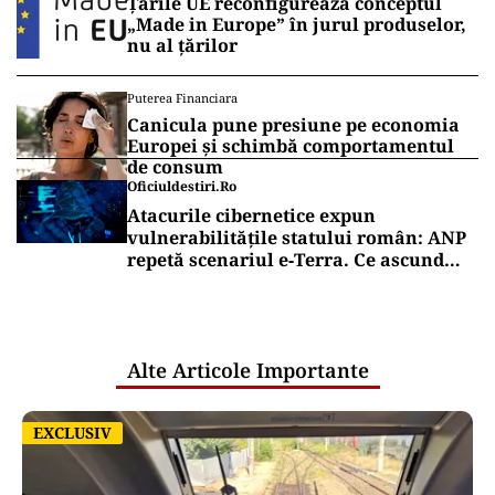
Țările UE reconfigurează conceptul
„Made in Europe” în jurul produselor,
nu al țărilor
Puterea Financiara
Canicula pune presiune pe economia
Europei și schimbă comportamentul
de consum
Oficiuldestiri.ro
Atacurile cibernetice expun
vulnerabilitățile statului român: ANP
repetă scenariul e‑Terra. Ce ascund
comunicările oficiale și cine răspunde
pentru mentenanța IT a instituțiilor
publice
Alte Articole Importante
EXCLUSIV
EXCLUSIV