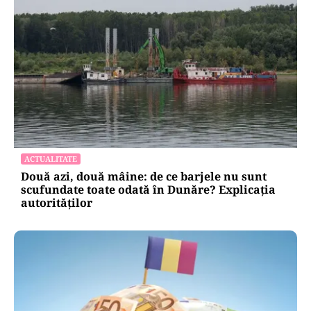
ACTUALITATE
Două azi, două mâine: de ce barjele nu sunt
scufundate toate odată în Dunăre? Explicația
autorităților