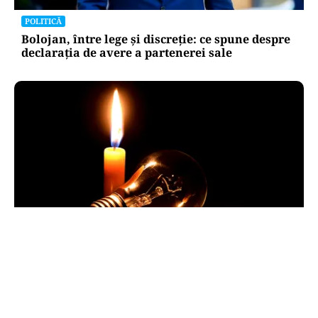
POLITICĂ
Bolojan, între lege și discreție: ce spune despre
declarația de avere a partenerei sale
POLITICĂ
Pericol de blackout? Guvernul activează
măsurile de criză și pregătește limitarea
consumului de energie