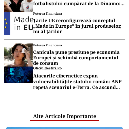
fotbalistului cumpărat de la Dinamo:
„Fac curățenie! Nu e de echipa asta”
Puterea Financiara
Țările UE reconfigurează conceptul
„Made in Europe” în jurul produselor,
nu al țărilor
Puterea Financiara
Canicula pune presiune pe economia
Europei și schimbă comportamentul
de consum
Oficiuldestiri.ro
Atacurile cibernetice expun
vulnerabilitățile statului român: ANP
repetă scenariul e‑Terra. Ce ascund
comunicările oficiale și cine răspunde
pentru mentenanța IT a instituțiilor
publice
Alte Articole Importante