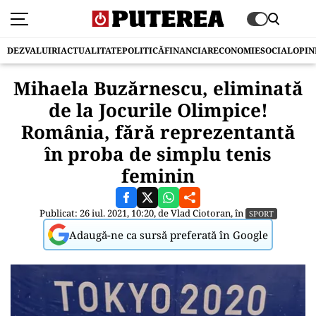
DEZVALUIRI
ACTUALITATE
POLITICĂ
FINANCIAR
ECONOMIE
SOCIAL
OPIN
Mihaela Buzărnescu, eliminată
de la Jocurile Olimpice!
România, fără reprezentantă
în proba de simplu tenis
feminin
Publicat: 26 iul. 2021, 10:20, de
Vlad Ciotoran
, în
SPORT
Adaugă-ne ca sursă preferată în Google