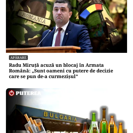
APĂRARE
Radu Miruță acuză un blocaj în Armata
Română: „Sunt oameni cu putere de decizie
care se pun de-a curmezișul”