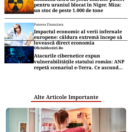
pentru uraniul blocat în Niger. Miza:
un stoc de peste 1.000 de tone
Puterea Financiara
Impactul economic al verii infernale
europene: căldura extremă începe să
lovească direct economia
Oficiuldestiri.ro
Atacurile cibernetice expun
vulnerabilitățile statului român: ANP
repetă scenariul e‑Terra. Ce ascund
comunicările oficiale și cine răspunde
pentru mentenanța IT a instituțiilor
publice
Alte Articole Importante