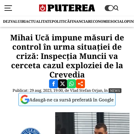
DEZVALUIRI
ACTUALITATE
POLITICĂ
FINANCIAR
ECONOMIE
SOCIAL
OPIN
Mihai Ucă impune măsuri de
control în urma situației de
criză: Inspecția Muncii va
cerceta cazul exploziei de la
Crevedia
Publicat: 29 aug. 2023, 19:00, de
Vlad Stefan Orjan
, în
NEWS
Adaugă-ne ca sursă preferată în Google