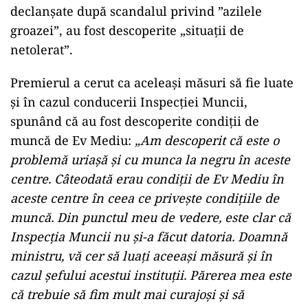
declanșate după scandalul privind ”azilele
groazei”, au fost descoperite „situații de
netolerat”.
Premierul a cerut ca aceleași măsuri să fie luate
și în cazul conducerii Inspecției Muncii,
spunând că au fost descoperite condiții de
muncă de Ev Mediu:
„Am descoperit că este o
problemă uriașă și cu munca la negru în aceste
centre. Câteodată erau condiţii de Ev Mediu în
aceste centre în ceea ce priveşte condiţiile de
muncă. Din punctul meu de vedere, este clar că
Inspecţia Muncii nu şi-a făcut datoria. Doamnă
ministru, vă cer să luaţi aceeaşi măsură şi în
cazul şefului acestui instituţii. Părerea mea este
că trebuie să fim mult mai curajoşi şi să