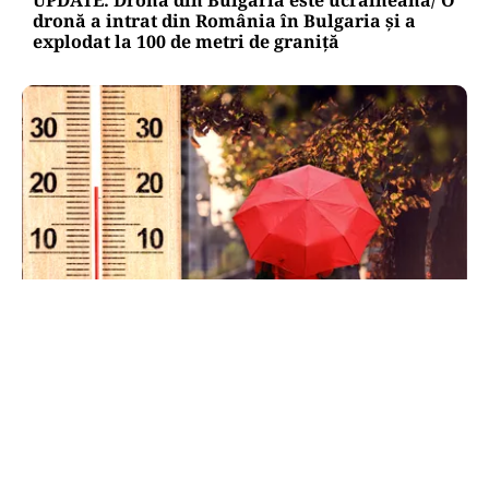
UPDATE: Drona din Bulgaria este ucraineană/ O
dronă a intrat din România în Bulgaria şi a
explodat la 100 de metri de graniţă
METEO
Când scad temperaturile în București sub 25 de
grade. Ce arată prognoza pentru septembrie
2026