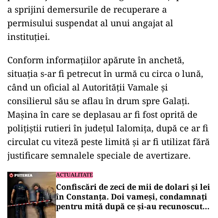
a sprijini demersurile de recuperare a
permisului suspendat al unui angajat al
instituției.
Conform informațiilor apărute în anchetă,
situația s-ar fi petrecut în urmă cu circa o lună,
când un oficial al Autorității Vamale și
consilierul său se aflau în drum spre Galați.
Mașina în care se deplasau ar fi fost oprită de
polițiștii rutieri în județul Ialomița, după ce ar fi
circulat cu viteză peste limită și ar fi utilizat fără
justificare semnalele speciale de avertizare.
ACTUALITATE
Confiscări de zeci de mii de dolari și lei
în Constanța. Doi vameși, condamnați
pentru mită după ce și-au recunoscut
faptele în fața DNA