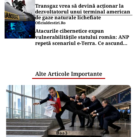
Transgaz vrea să devină acționar la
dezvoltatorul unui terminal american
de gaze naturale lichefiate
Oficiuldestiri.ro
Atacurile cibernetice expun
vulnerabilitățile statului român: ANP
repetă scenariul e‑Terra. Ce ascund
comunicările oficiale și cine răspunde
pentru mentenanța IT a instituțiilor
publice
Alte Articole Importante