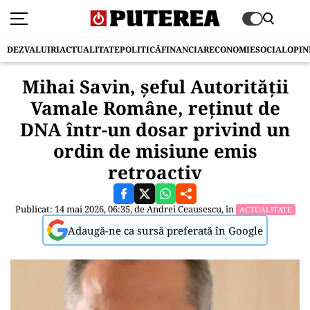
DEZVALUIRI
ACTUALITATE
POLITICĂ
FINANCIAR
ECONOMIE
SOCIAL
OPIN
Mihai Savin, șeful Autorității
Vamale Române, reținut de
DNA într-un dosar privind un
ordin de misiune emis
retroactiv
Publicat: 14 mai 2026, 06:35, de
Andrei Ceausescu
, în
ACTUALITATE
Adaugă-ne ca sursă preferată în Google