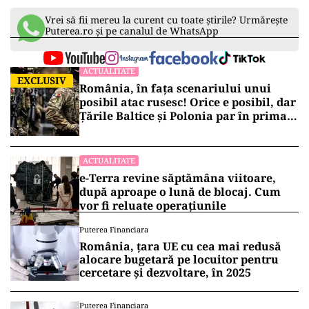
Vrei să fii mereu la curent cu toate știrile? Urmărește
Puterea.ro și pe canalul de WhatsApp
ACTUALITATE
EXCLUSIV
România, în fața scenariului unui
posibil atac rusesc! Orice e posibil, dar
Țările Baltice și Polonia par în prima
linie!
ACTUALITATE
e-Terra revine săptămâna viitoare,
după aproape o lună de blocaj. Cum
vor fi reluate operațiunile
Puterea Financiara
România, țara UE cu cea mai redusă
alocare bugetară pe locuitor pentru
cercetare și dezvoltare, în 2025
Puterea Financiara