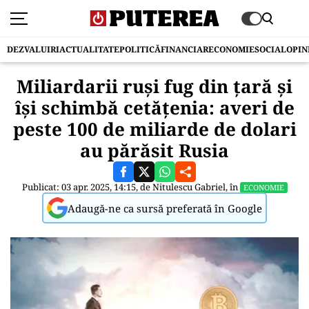
DEZVALUIRI
ACTUALITATE
POLITICĂ
FINANCIAR
ECONOMIE
SOCIAL
OPIN
Miliardarii ruși fug din țară și
își schimbă cetățenia: averi de
peste 100 de miliarde de dolari
au părăsit Rusia
Publicat: 03 apr. 2025, 14:15, de
Nitulescu Gabriel
, în
ECONOMIE
Adaugă-ne ca sursă preferată în Google