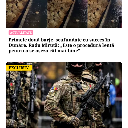
ACTUALITATE
Primele două barje, scufundate cu succes în
Dunăre. Radu Miruță: „Este o procedură lentă
pentru a se așeza cât mai bine”
EXCLUSIV
EXCLUSIV