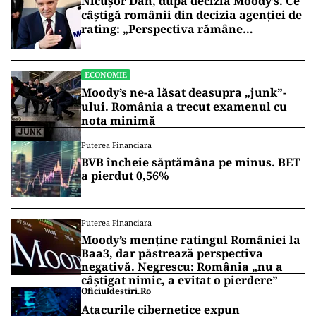
Nicușor Dan, după decizia Moody’s. Ce
câștigă românii din decizia agenției de
rating: „Perspectiva rămâne
rezervată”
ECONOMIE
Moody’s ne-a lăsat deasupra „junk”-
ului. România a trecut examenul cu
nota minimă
Puterea Financiara
BVB încheie săptămâna pe minus. BET
a pierdut 0,56%
Puterea Financiara
Moody’s menține ratingul României la
Baa3, dar păstrează perspectiva
negativă. Negrescu: România „nu a
câștigat nimic, a evitat o pierdere”
Oficiuldestiri.ro
Atacurile cibernetice expun