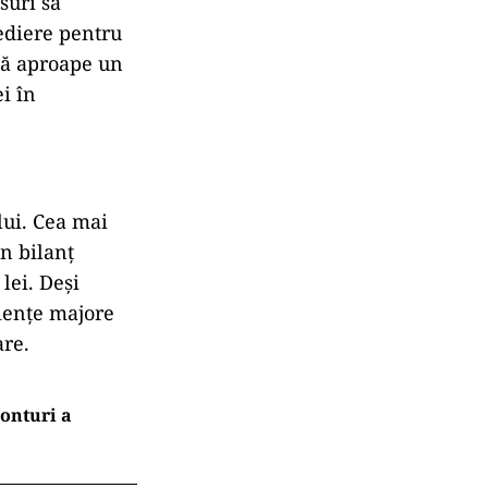
suri să
ediere pentru
că aproape un
i în
lui. Cea mai
în bilanț
lei. Deși
ciențe majore
are.
Conturi a