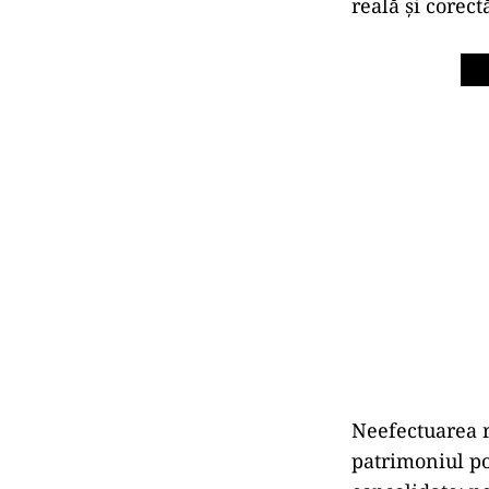
reală și corect
Neefectuarea r
patrimoniul po