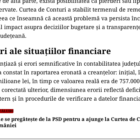
 de altă parte, există posibilitatea ca pierderi sau lip
vate. Curtea de Conturi a stabilit termenul de rem
eea ce înseamnă că această problemă va persista în
al impact asupra deciziilor bugetare și a transparențe
județeană.
i ale situațiilor financiare
nțiază și erori semnificative în contabilitatea județu
a constat în raportarea eronată a creanțelor: inițial, 
ilioane lei, în timp ce valoarea reală era de 757.000 
 corectată ulterior, dimensiunea erorii reflectă defi
tern și în procedurile de verificare a datelor financi
VĂLUIRI
e se pregătește de la PSD pentru a ajunge la Curtea de 
mâniei