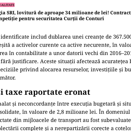
UALITATE
ia SRI, lovitură de aproape 34 milioane de lei! Contract
petiție pentru securitatea Curții de Conturi
identificate includ dublarea unei creanțe de 367.500
eșită a activelor curente ca active necurente, în val
rea în contabilitate a unor datorii vechi din 2016–20
 fără justificare. Aceste situații afectează acuratețea 
eciziile privind alocarea resurselor, investițiile și b
mător.
și taxe raportate eronat
alat și neconcordanțe între execuția bugetară și situ
solidate, în valoare de 2,8 milioane lei. În domeniul
ctate din mijloacele de transport au fost subevaluate 
ectării complete și a nerepartizării corecte a cotelo