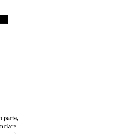
o parte,
anciare