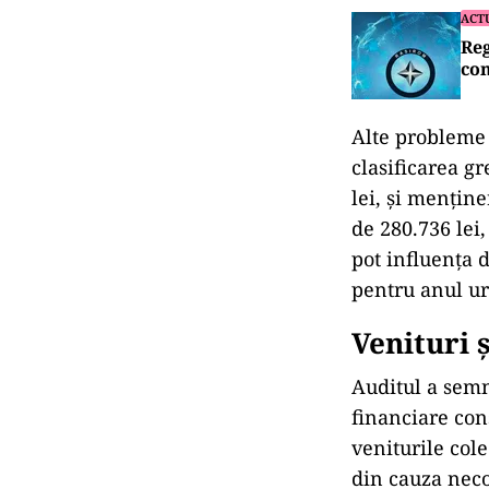
ACT
Reg
com
Alte probleme 
clasificarea gr
lei, și menține
de 280.736 lei,
pot influența d
pentru anul ur
Venituri 
Auditul a semn
financiare con
veniturile cole
din cauza necol