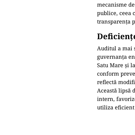
mecanisme de c
publice, ceea c
transparența p
Deficienț
Auditul a mai s
guvernanța ent
Satu Mare și la
conform preved
reflectă modif
Această lipsă 
intern, favoriz
utiliza eficien