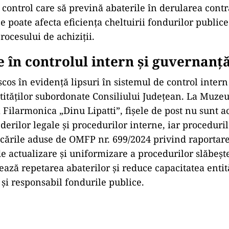
ontrol care să prevină abaterile în derularea contr
e poate afecta eficiența cheltuirii fondurilor publice
rocesului de achiziții.
e în controlul intern și guvernanț
cos în evidență lipsuri în sistemul de control intern 
ităților subordonate Consiliului Județean. La Muzeu
 Filarmonica „Dinu Lipatti”, fișele de post nu sunt a
erilor legale și procedurilor interne, iar proceduri
icările aduse de OMFP nr. 699/2024 privind raportare
de actualizare și uniformizare a procedurilor slăbeșt
ează repetarea abaterilor și reduce capacitatea entit
t și responsabil fondurile publice.