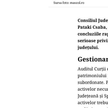
Sursa foto: maszol.ro
Consiliul Jud
Pataki Csaba, 
concluziile r
serioase priv
județului.
Gestionar
Auditul Curții
patrimoniului p
subordonate. P
activelor necur
Județeană și Sp
activelor trebu