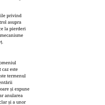
iile privind
trol asupra
ce la pierderi
or mecanisme
ț.
 domeniul
 caz este
peste termenul
entării
igoare și expune
iar anularea
clar și a unor