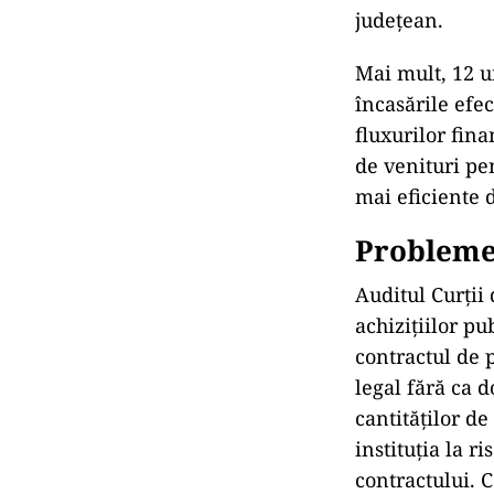
județean.
Mai mult, 12 un
încasările efe
fluxurilor fina
de venituri pe
mai eficiente d
Probleme 
Auditul Curții
achizițiilor p
contractul de p
legal fără ca 
cantităților de
instituția la r
contractului. 