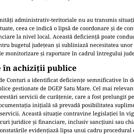
ități administrativ-teritoriale nu au transmis situaț
ctuate, ceea ce indică o lipsă de coordonare și de con
nciare la nivel local. Această deficiență poate condu
ntru bugetul județean și subliniază necesitatea un
e monitorizare și raportare în cadrul întregului jude
în achiziții publice
 de Conturi a identificat deficiențe semnificative în
ublice gestionate de DGEP Satu Mare. Cel mai relevant
restări servicii de curățenie, care a fost prelungit 
documentația inițială să prevadă posibilitatea suplim
 servicii. Această situație contravine legislației în v
iscuri juridice și financiare, inclusiv sancțiuni sau ch
Constatările evidențiază lipsa unui cadru procedural 