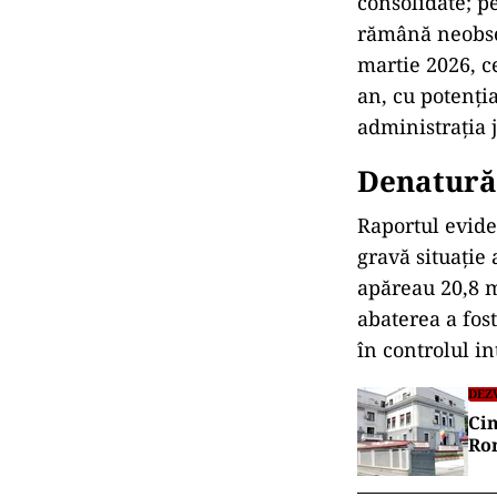
consolidate; pe
rămână neobser
martie 2026, c
an, cu potenți
administrația 
Denaturăr
Raportul evide
gravă situație 
apăreau 20,8 m
abaterea a fost
în controlul in
DEZ
Cin
Ro