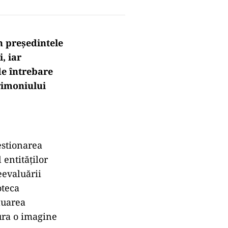
n președintele
, iar
de întrebare
rimoniului
estionarea
 entităților
eevaluării
oteca
aluarea
gura o imagine