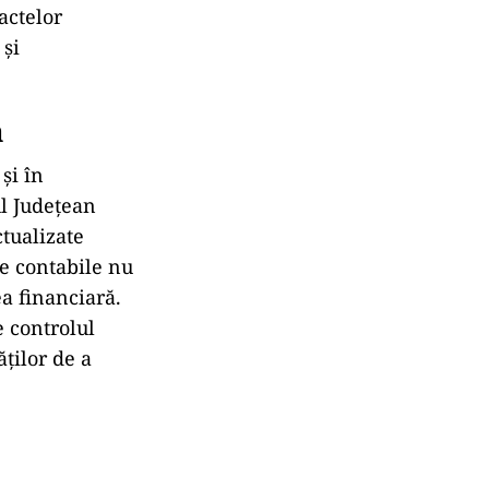
actelor
 și
ă
și în
l Județean
ctualizate
le contabile nu
a financiară.
e controlul
ăților de a