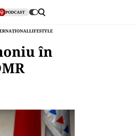
PODCAST
TERNAȚIONAL
LIFESTYLE
moniu în
UDMR