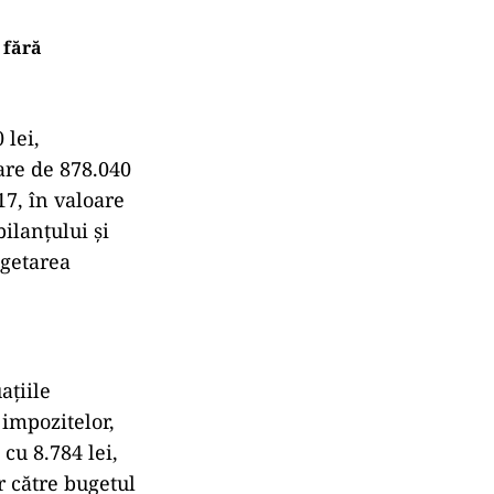
 fără
 lei,
oare de 878.040
17, în valoare
bilanțului și
ugetarea
ațiile
 impozitelor,
cu 8.784 lei,
r către bugetul