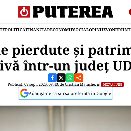
TE
POLITICĂ
FINANCIAR
ECONOMIE
SOCIAL
OPINII
ZVONURI
IN
e pierdute și patri
ivă într-un județ 
Publicat: 09 sept. 2025, 08:43, de
Cristian Matache
, în
DEZVĂLUIRI
Adaugă-ne ca sursă preferată în Google