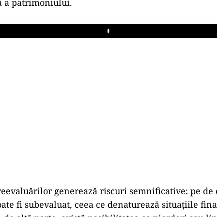
ă a patrimoniului.
Play
eevaluărilor generează riscuri semnificative: pe de 
ate fi subevaluat, ceea ce denaturează situațiile fin