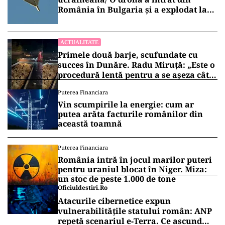
România în Bulgaria şi a explodat la
100 de metri de graniţă
ACTUALITATE
Primele două barje, scufundate cu
succes în Dunăre. Radu Miruță: „Este o
procedură lentă pentru a se așeza cât
mai bine”
Puterea Financiara
Vin scumpirile la energie: cum ar
putea arăta facturile românilor din
această toamnă
Puterea Financiara
România intră în jocul marilor puteri
pentru uraniul blocat în Niger. Miza:
un stoc de peste 1.000 de tone
Oficiuldestiri.ro
Atacurile cibernetice expun
vulnerabilitățile statului român: ANP
repetă scenariul e‑Terra. Ce ascund