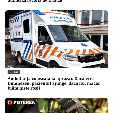
dublează recolta de frunze
SOCIAL
Ambulanța cu escală la aprozar. Dacă vrea
Dumnezeu, pacientul ajunge; dacă nu, măcar
luăm niște roșii