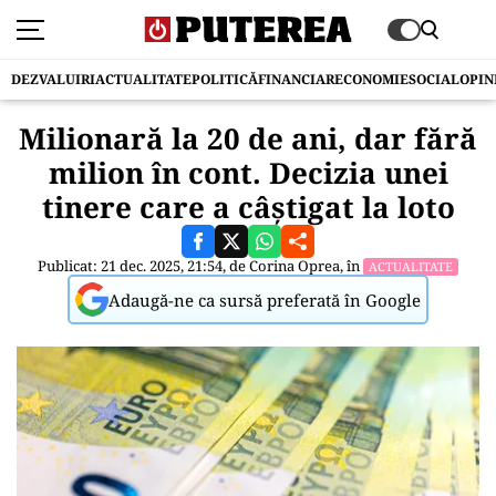
DEZVALUIRI
ACTUALITATE
POLITICĂ
FINANCIAR
ECONOMIE
SOCIAL
OPIN
Milionară la 20 de ani, dar fără
milion în cont. Decizia unei
tinere care a câștigat la loto
Publicat: 21 dec. 2025, 21:54, de
Corina Oprea
, în
ACTUALITATE
Adaugă-ne ca sursă preferată în Google