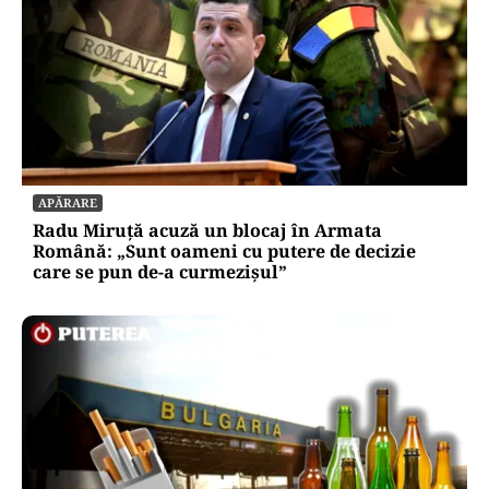
APĂRARE
Radu Miruță acuză un blocaj în Armata
Română: „Sunt oameni cu putere de decizie
care se pun de-a curmezișul”