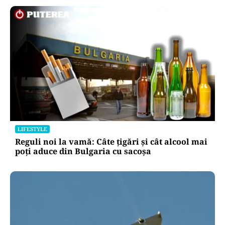
Puterea Financiara
BVB încheie săptămâna pe minus. BET
a pierdut 0,56%
Oficiuldestiri.ro
Atacurile cibernetice expun
vulnerabilitățile statului român: ANP
repetă scenariul e‑Terra. Ce ascund
comunicările oficiale și cine răspunde
pentru mentenanța IT a instituțiilor
publice
Alte Articole Importante