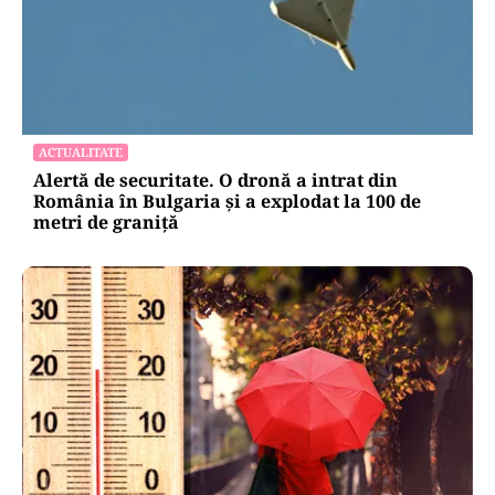
LIFESTYLE
Reguli noi la vamă: Câte țigări și cât alcool mai
poți aduce din Bulgaria cu sacoșa
ACTUALITATE