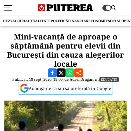
DEZVALUIRI
ACTUALITATE
POLITICĂ
FINANCIAR
ECONOMIE
SOCIAL
OPIN
Mini-vacanță de aproape o
săptămână pentru elevii din
București din cauza alegerilor
locale
Publicat: 18 sept. 2020, 19:00, de
Aurel Drăgan
, în
EDUCAȚIE
Adaugă-ne ca sursă preferată în Google