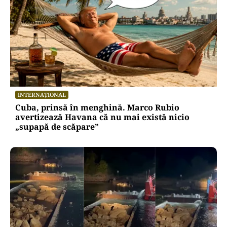
POLITICĂ
Presiune pe Nicușor Dan din partea PNL.
Liberalii cer desemnarea de urgență a unui nou
premier: „Trebuie să iasă fum alb de la
Cotroceni!”