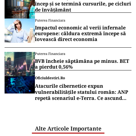
începerii școlilor pe 14 septembrie.
Vrei să fii mereu la curent cu toate știrile? Urmărește
Puterea.ro și pe canalul de WhatsApp
EDUCAȚIE
Bacalaureat 2026: calendarul complet
al sesiunii de toamnă, de la probele
orale la rezultate
EDUCAȚIE
Calendar an școlar 2026-2027: când
încep și se termină cursurile, pe cicluri
de învățământ
Puterea Financiara
Impactul economic al verii infernale
europene: căldura extremă începe să
lovească direct economia