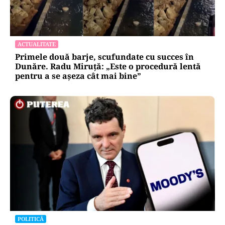
INTERNAȚIONAL
Cuba, prinsă în menghină. Marco Rubio
avertizează Havana că nu mai există nicio
„supapă de scăpare”
ACTUALITATE
Primele două barje, scufundate cu succes în
Dunăre. Radu Miruță: „Este o procedură lentă
pentru a se așeza cât mai bine”