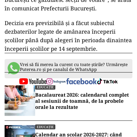
“Ținând cont de situația specială în care se
desfășoară alegerile locale din anul 2020, cât și
prevederile din Legea nr. 55/2020 privind
măsurile stabilite pentru prevenirea și
combaterea efectelor pandemiei de COVID-19,
Comitetul Municipiului București pentru Situații
de Urgență a aprobat suspendarea cursurilor în
zilele de 24.09.2020, 25.09.2020, 26.09.2020
respectiv, 28.09.2020, 29.09.2020, pentru
unitățile de învățământ din Municipiului
București ce găzduiesc secții de votare”, se arată
în comunicat Prefecturii București.
Decizia era previzibilă și a făcut subiectul
dezbaterilor legate de amânarea începerii
școlilor până după alegeri în perioada dinaintea