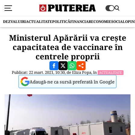
DEZVALUIRI
ACTUALITATE
POLITICĂ
FINANCIAR
ECONOMIE
SOCIAL
OPIN
Ministerul Apărării va crește
capacitatea de vaccinare în
centrele proprii
Publicat: 22 mart. 2021, 10:30, de
Eliza Popa
, în
ACTUALITATE
Adaugă-ne ca sursă preferată în Google