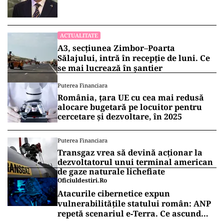
ACTUALITATE
A3, secțiunea Zimbor–Poarta
Sălajului, intră în recepție de luni. Ce
se mai lucrează în șantier
Puterea Financiara
România, țara UE cu cea mai redusă
alocare bugetară pe locuitor pentru
cercetare și dezvoltare, în 2025
Puterea Financiara
Transgaz vrea să devină acționar la
dezvoltatorul unui terminal american
de gaze naturale lichefiate
Oficiuldestiri.ro
Atacurile cibernetice expun
vulnerabilitățile statului român: ANP
repetă scenariul e‑Terra. Ce ascund
comunicările oficiale și cine răspunde