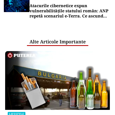
Atacurile cibernetice expun
vulnerabilitățile statului român: ANP
repetă scenariul e‑Terra. Ce ascund
comunicările oficiale și cine răspunde
pentru mentenanța IT a instituțiilor
publice
Alte Articole Importante
LIFESTYLE