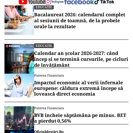
EDUCAȚIE
Bacalaureat 2026: calendarul complet
al sesiunii de toamnă, de la probele
orale la rezultate
EDUCAȚIE
Calendar an școlar 2026-2027: când
încep și se termină cursurile, pe cicluri
de învățământ
Puterea Financiara
Impactul economic al verii infernale
europene: căldura extremă începe să
lovească direct economia
Puterea Financiara
BVB încheie săptămâna pe minus. BET
a pierdut 0,56%
Oficiuldestiri.ro