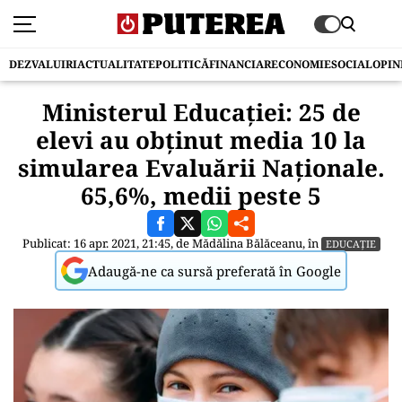
DEZVALUIRI
ACTUALITATE
POLITICĂ
FINANCIAR
ECONOMIE
SOCIAL
OPIN
Ministerul Educaţiei: 25 de
elevi au obţinut media 10 la
simularea Evaluării Naţionale.
65,6%, medii peste 5
Publicat: 16 apr. 2021, 21:45, de
Mădălina Bălăceanu
, în
EDUCAȚIE
Adaugă-ne ca sursă preferată în Google