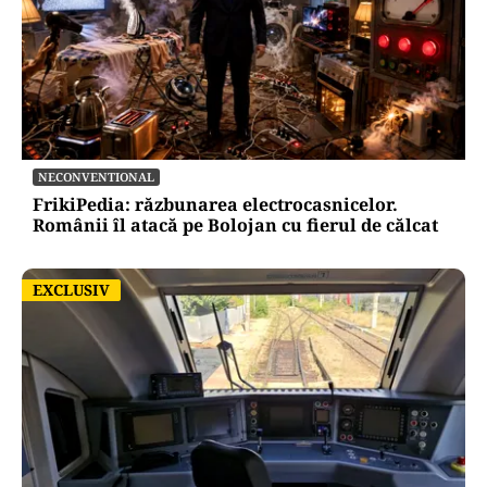
NECONVENTIONAL
FrikiPedia: răzbunarea electrocasnicelor.
Românii îl atacă pe Bolojan cu fierul de călcat
EXCLUSIV
EXCLUSIV