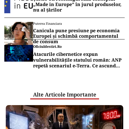
„Made in Europe” în jurul produselor,
nu al țărilor
Puterea Financiara
Canicula pune presiune pe economia
Europei și schimbă comportamentul
de consum
Oficiuldestiri.ro
Atacurile cibernetice expun
vulnerabilitățile statului român: ANP
repetă scenariul e‑Terra. Ce ascund
comunicările oficiale și cine răspunde
pentru mentenanța IT a instituțiilor
publice
Alte Articole Importante