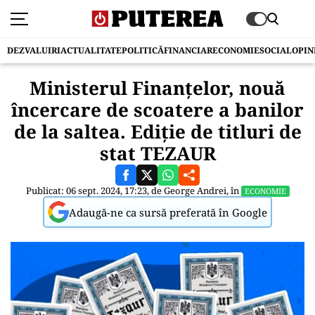
DEZVALUIRI
ACTUALITATE
POLITICĂ
FINANCIAR
ECONOMIE
SOCIAL
OPIN
Ministerul Finanțelor, nouă
încercare de scoatere a banilor
de la saltea. Ediție de titluri de
stat TEZAUR
Publicat: 06 sept. 2024, 17:23, de
George Andrei
, în
ECONOMIE
Adaugă-ne ca sursă preferată în Google