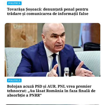
POLITICĂ
Tovarășa Șoșoacă: denunțată penal pentru
trădare și comunicarea de informații false
POLITICĂ
Bolojan acuză PSD și AUR. PNL vrea premier
tehnocrat: „Au lăsat România în faza finală de
absorbţie a PNRR”