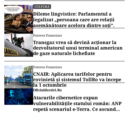
CULTURĂ
Dileme lingvistice: Parlamentul a
legalizat „persoana care are relații
asemănătoare acelora dintre soți”.
Puterea Financiara
Transgaz vrea să devină acționar la
dezvoltatorul unui terminal american
de gaze naturale lichefiate
Puterea Financiara
CNAIR: Aplicarea tarifelor pentru
rovinietă și sistemul TollRo va începe
la 1 octombrie
Oficiuldestiri.ro
Atacurile cibernetice expun
vulnerabilitățile statului român: ANP
repetă scenariul e‑Terra. Ce ascund
comunicările oficiale și cine răspunde
pentru mentenanța IT a instituțiilor
publice