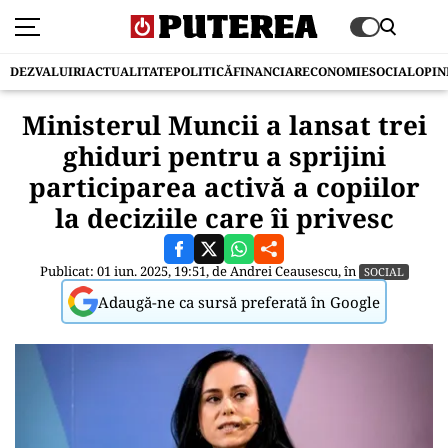
DEZVALUIRI
ACTUALITATE
POLITICĂ
FINANCIAR
ECONOMIE
SOCIAL
OPIN
Ministerul Muncii a lansat trei
ghiduri pentru a sprijini
participarea activă a copiilor
la deciziile care îi privesc
Publicat: 01 iun. 2025, 19:51, de
Andrei Ceausescu
, în
SOCIAL
Adaugă-ne ca sursă preferată în Google