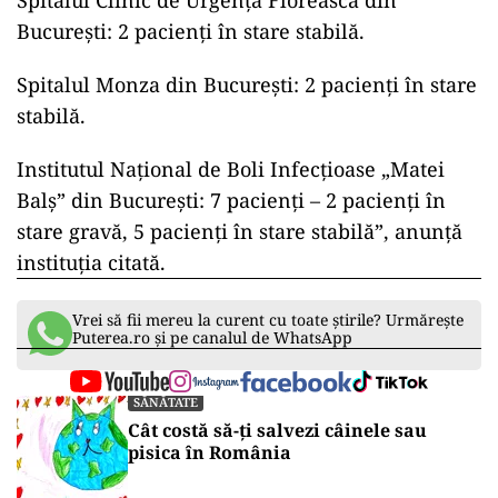
Spitalul Clinic de Urgență Floreasca din
București: 2 pacienți în stare stabilă.
Spitalul Monza din București: 2 pacienți în stare
stabilă.
Institutul Național de Boli Infecțioase „Matei
Balș” din București: 7 pacienți – 2 pacienți în
stare gravă, 5 pacienți în stare stabilă”, anunță
instituția citată.
Vrei să fii mereu la curent cu toate știrile? Urmărește
Puterea.ro și pe canalul de WhatsApp
SĂNĂTATE
Cât costă să-ți salvezi câinele sau
pisica în România