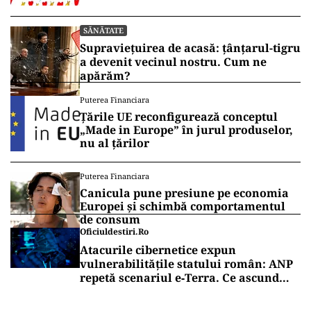
SĂNĂTATE
Supraviețuirea de acasă: țânțarul-tigru
a devenit vecinul nostru. Cum ne
apărăm?
Puterea Financiara
Țările UE reconfigurează conceptul
„Made in Europe” în jurul produselor,
nu al țărilor
Puterea Financiara
Canicula pune presiune pe economia
Europei și schimbă comportamentul
de consum
Oficiuldestiri.ro
Atacurile cibernetice expun
vulnerabilitățile statului român: ANP
repetă scenariul e‑Terra. Ce ascund
comunicările oficiale și cine răspunde
pentru mentenanța IT a instituțiilor