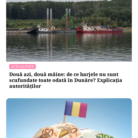
ACTUALITATE
Două azi, două mâine: de ce barjele nu sunt
scufundate toate odată în Dunăre? Explicația
autorităților