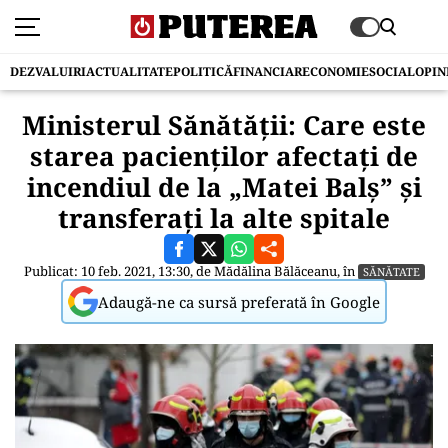
DEZVALUIRI
ACTUALITATE
POLITICĂ
FINANCIAR
ECONOMIE
SOCIAL
OPIN
Ministerul Sănătății: Care este
starea pacienților afectați de
incendiul de la „Matei Balș” și
transferați la alte spitale
Publicat: 10 feb. 2021, 13:30, de
Mădălina Bălăceanu
, în
SĂNĂTATE
Adaugă-ne ca sursă preferată în Google