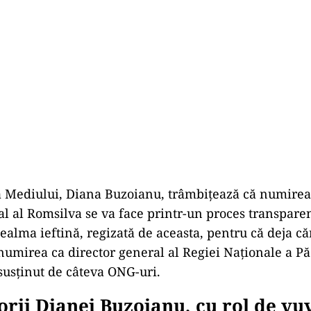
a Mediului, Diana Buzoianu, trâmbițează că numirea
l al Romsilva se va face printr-un proces transparent
ealma ieftină, regizată de aceasta, pentru că deja că
numirea ca director general al Regiei Naționale a Pă
 susținut de câteva ONG-uri.
rii Dianei Buzoianu, cu rol de vu