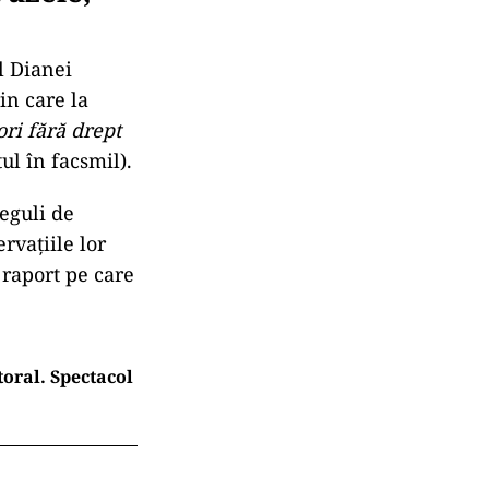
l Dianei
in care la
ori fără drept
ul în facsmil).
reguli de
rvațiile lor
 raport pe care
oral. Spectacol