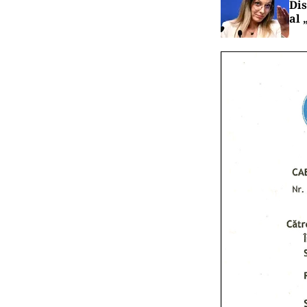
Dis
al 