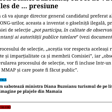
ales de … presiune
ră că va ajunge director general candidatul preferat a
ONG-urilor, aceasta a inventat o găselniță ilegală, pr
iei de selecție „
pot participa, în calitate de observat
ntanți ai autorității publice tutelare
” (vezi document
ocesului de selecție, „aceștia vor respecta aceleași 
te și imparțialitate ca și membrii Comisiei”, iar „obse
rularea procesului de selecție, vor fi incluse într-un
a MMAP și care poate fi făcut public”.
TICĂ
 sabotează ministra Diana Buzoianu turismul de pe lit
imagine pe plajele din Mamaia
VĂLUIRI