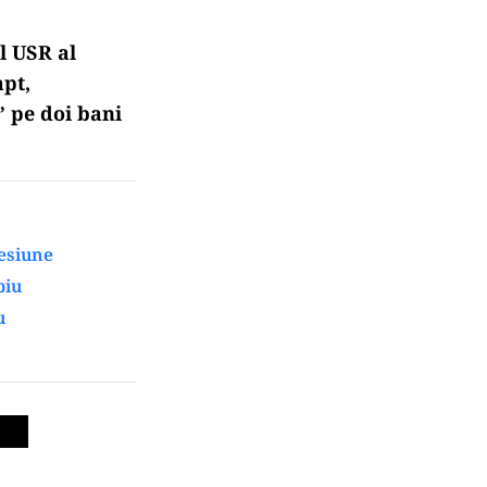
l USR al
apt,
” pe doi bani
presiune
biu
u