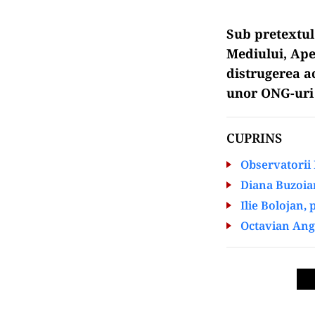
Sub pretextul
Mediului, Ape
distrugerea ac
unor ONG-uri ș
CUPRINS
Observatorii 
Diana Buzoian
Ilie Bolojan,
Octavian Angh