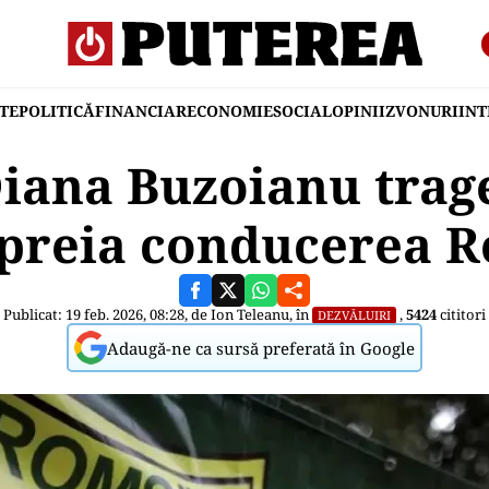
TE
POLITICĂ
FINANCIAR
ECONOMIE
SOCIAL
OPINII
ZVONURI
IN
iana Buzoianu trage
 preia conducerea R
Publicat: 19 feb. 2026, 08:28, de
Ion Teleanu
, în
,
5424
cititori
DEZVĂLUIRI
Adaugă-ne ca sursă preferată în Google