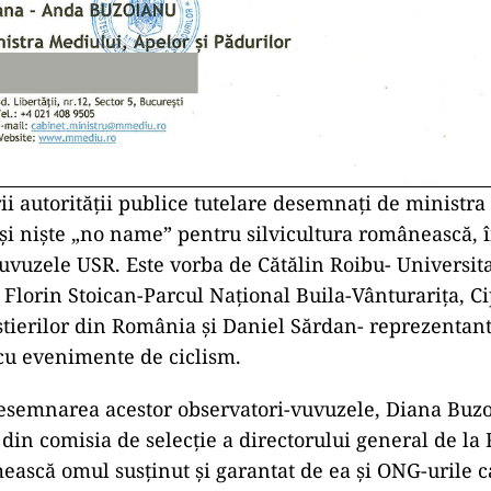
ii autorității publice tutelare desemnați de ministra
și niște „no name” pentru silvicultura românească, î
uvuzele USR. Este vorba de Cătălin Roibu- Universita
Florin Stoican-Parcul Național Buila-Vânturarița, C
stierilor din România și Daniel Sărdan- reprezenta
cu evenimente de ciclism.
desemnarea acestor observatori-vuvuzele, Diana Buzo
 din comisia de selecție a directorului general de la
ească omul susținut și garantat de ea și ONG-urile c