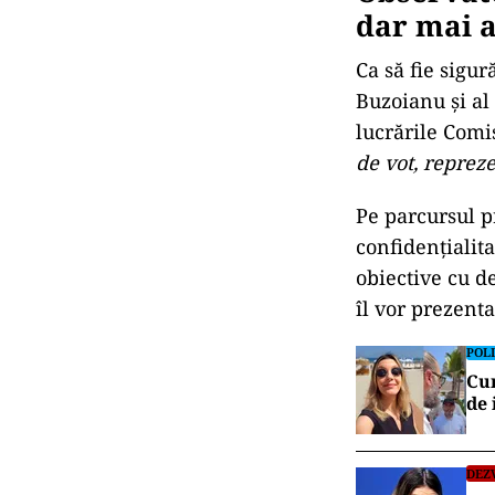
dar mai 
Ca să fie sigu
Buzoianu și al 
lucrările Comis
de vot, repreze
Pe parcursul pr
confidențialita
obiective cu de
îl vor prezent
POLI
Cum
de 
DEZ