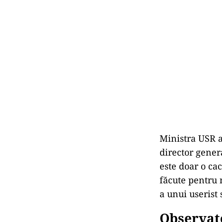
Ministra USR 
director genera
este doar o cac
făcute pentru 
a unui userist
Observato