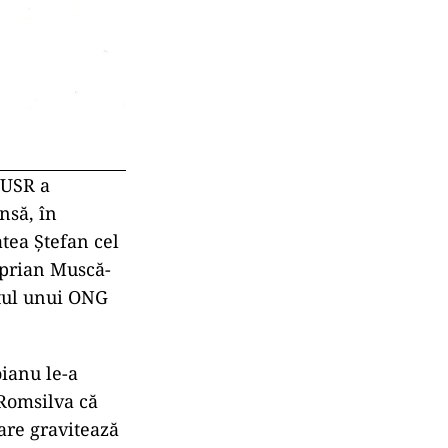
 USR a
nsă, în
tea Ștefan cel
iprian Muscă-
ntul unui ONG
ianu le-a
 Romsilva că
are gravitează