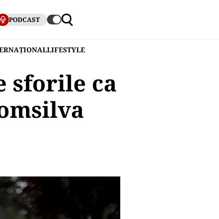
PODCAST
TERNAȚIONAL
LIFESTYLE
 sforile ca
omsilva