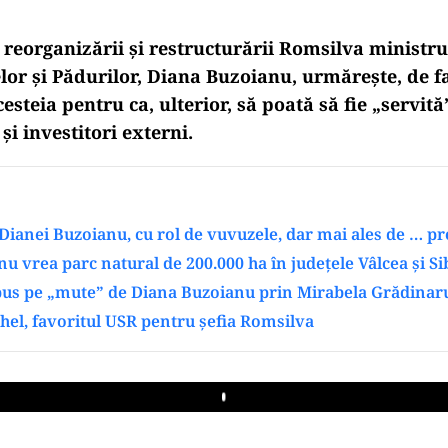
 reorganizării și restructurării Romsilva ministru
lor și Pădurilor, Diana Buzoianu, urmărește, de f
esteia pentru ca, ulterior, să poată să fie „servită
i investitori externi.
Dianei Buzoianu, cu rol de vuvuzele, dar mai ales de … 
u vrea parc natural de 200.000 ha în județele Vâlcea și Si
 pus pe „mute” de Diana Buzoianu prin Mirabela Grădinar
el, favoritul USR pentru șefia Romsilva
Play