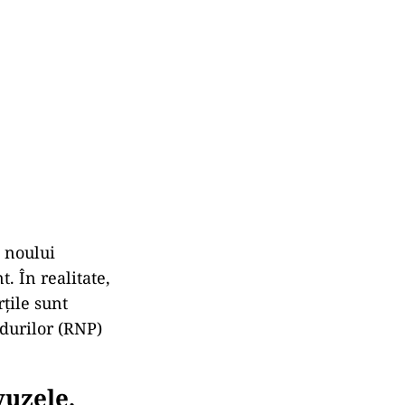
 noului
. În realitate,
rțile sunt
durilor (RNP)
vuzele,