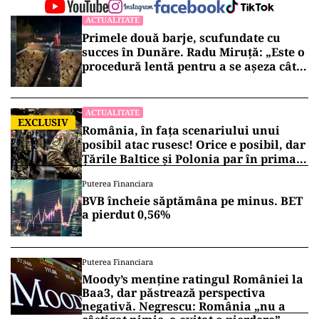
ACTUALITATE
Primele două barje, scufundate cu
succes în Dunăre. Radu Miruță: „Este o
procedură lentă pentru a se așeza cât
mai bine”
ACTUALITATE
EXCLUSIV
România, în fața scenariului unui
posibil atac rusesc! Orice e posibil, dar
Țările Baltice și Polonia par în prima
linie!
Puterea Financiara
BVB încheie săptămâna pe minus. BET
a pierdut 0,56%
Puterea Financiara
Moody’s menține ratingul României la
Baa3, dar păstrează perspectiva
negativă. Negrescu: România „nu a