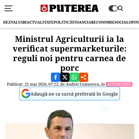
DEZVALUIRI
ACTUALITATE
POLITICĂ
FINANCIAR
ECONOMIE
SOCIAL
OPIN
Ministrul Agriculturii ia la
verificat supermarketurile:
reguli noi pentru carnea de
porc
Publicat: 21 mai 2026, 07:22, de
Andrei Ceausescu
, în
ACTUALITATE
Adaugă-ne ca sursă preferată în Google