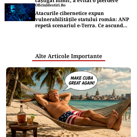
câștigat nimic, a evitat o pierdere”
Oficiuldestiri.ro
Atacurile cibernetice expun
vulnerabilitățile statului român: ANP
repetă scenariul e‑Terra. Ce ascund
comunicările oficiale și cine răspunde
pentru mentenanța IT a instituțiilor
publice
Alte Articole Importante