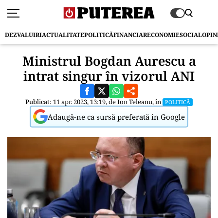
DEZVALUIRI
ACTUALITATE
POLITICĂ
FINANCIAR
ECONOMIE
SOCIAL
OPIN
Ministrul Bogdan Aurescu a
intrat singur în vizorul ANI
Publicat: 11 apr. 2023, 13:19, de
Ion Teleanu
, în
POLITICĂ
Adaugă-ne ca sursă preferată în Google