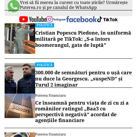
Vrei să fii mereu la curent cu toate știrile? Urmărește
Puterea.ro și pe canalul de WhatsApp
POLITICĂ
Cristian Popescu Piedone, în uniformă
militară pe TikTok: „S-a întors
boomerangul, gata de luptă”
POLITICĂ
300.000 de semnături pentru o ușă care
nu duce la Georgescu. „suspeND” și
Turul 2 imaginar
Puterea Financiara
Ce înseamnă pentru viața de zi cu zi a
românilor ratingul „Baa3 cu
perspectivă negativă” acordat de
agențiile financiare
Puterea Financiara