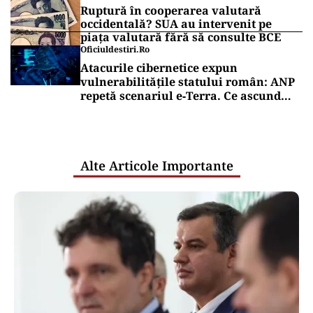
Ruptură în cooperarea valutară
occidentală? SUA au intervenit pe
piața valutară fără să consulte BCE
Oficiuldestiri.ro
Atacurile cibernetice expun
vulnerabilitățile statului român: ANP
repetă scenariul e‑Terra. Ce ascund
comunicările oficiale și cine răspunde
pentru mentenanța IT a instituțiilor
publice
Alte Articole Importante