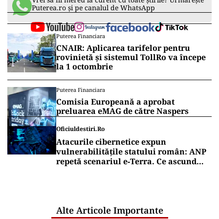
Puterea.ro și pe canalul de WhatsApp
Puterea Financiara
CNAIR: Aplicarea tarifelor pentru
rovinietă și sistemul TollRo va începe
la 1 octombrie
Puterea Financiara
Comisia Europeană a aprobat
preluarea eMAG de către Naspers
Oficiuldestiri.ro
Atacurile cibernetice expun
vulnerabilitățile statului român: ANP
repetă scenariul e‑Terra. Ce ascund
comunicările oficiale și cine răspunde
pentru mentenanța IT a instituțiilor
publice
Alte Articole Importante