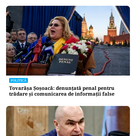
POLITICĂ
Tovarășa Șoșoacă: denunțată penal pentru
trădare și comunicarea de informații false