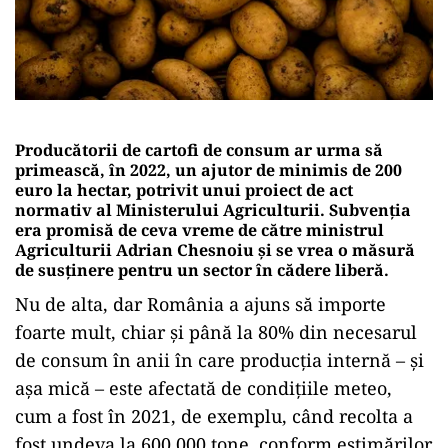
Producătorii de cartofi de consum ar urma să
primească, în 2022, un ajutor de minimis de 200
euro la hectar, potrivit unui proiect de act
normativ al Ministerului Agriculturii. Subvenția
era promisă de ceva vreme de către ministrul
Agriculturii Adrian Chesnoiu și se vrea o măsură
de susținere pentru un sector în cădere liberă.
Nu de alta, dar România a ajuns să importe
foarte mult, chiar și până la 80% din necesarul
de consum în anii în care producția internă – și
așa mică – este afectată de condițiile meteo,
cum a fost în 2021, de exemplu, când recolta a
fost undeva la 600.000 tone, conform estimărilor