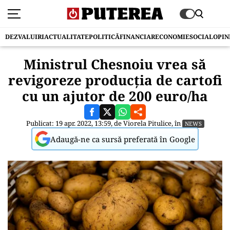
DEZVALUIRI
ACTUALITATE
POLITICĂ
FINANCIAR
ECONOMIE
SOCIAL
OPIN
Ministrul Chesnoiu vrea să
revigoreze producția de cartofi
cu un ajutor de 200 euro/ha
Publicat: 19 apr. 2022, 13:59, de
Viorela Pitulice
, în
NEWS
Adaugă-ne ca sursă preferată în Google