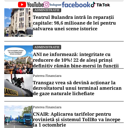
ADMINISTRATIE
Teatrul Bulandra intră în reparații
capitale: 98,6 milioane de lei pentru
salvarea unei scene istorice
ADMINISTRATIE
ANI ne informează: integritate cu
reducere de 10%! 22 de aleși prinși
definitiv rămân bine-mersi în funcții
Puterea Financiara
Transgaz vrea să devină acționar la
dezvoltatorul unui terminal american
de gaze naturale lichefiate
Puterea Financiara
CNAIR: Aplicarea tarifelor pentru
rovinietă și sistemul TollRo va începe
la 1 octombrie