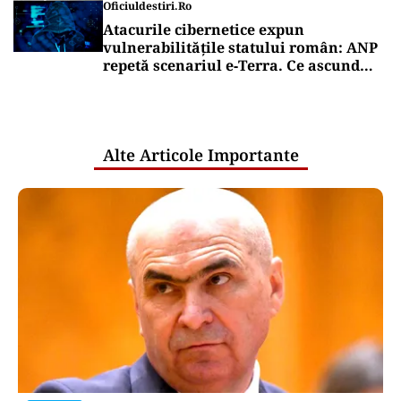
Oficiuldestiri.ro
Atacurile cibernetice expun
vulnerabilitățile statului român: ANP
repetă scenariul e‑Terra. Ce ascund
comunicările oficiale și cine răspunde
pentru mentenanța IT a instituțiilor
publice
Alte Articole Importante