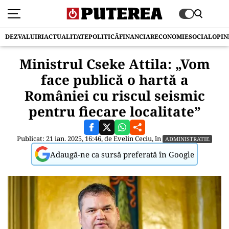
DEZVALUIRI
ACTUALITATE
POLITICĂ
FINANCIAR
ECONOMIE
SOCIAL
OPIN
Ministrul Cseke Attila: „Vom
face publică o hartă a
României cu riscul seismic
pentru fiecare localitate”
Publicat: 21 ian. 2025, 16:46, de
Evelin Ceciu
, în
ADMINISTRATIE
Adaugă-ne ca sursă preferată în Google