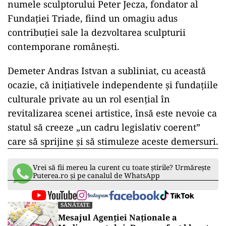
numele sculptorului Peter Jecza, fondator al
Fundației Triade, fiind un omagiu adus
contribuției sale la dezvoltarea sculpturii
contemporane românești.
Demeter Andras Istvan a subliniat, cu această
ocazie, că inițiativele independente și fundațiile
culturale private au un rol esențial în
revitalizarea scenei artistice, însă este nevoie ca
statul să creeze „un cadru legislativ coerent”
care să sprijine și să stimuleze aceste demersuri.
Vrei să fii mereu la curent cu toate știrile? Urmărește
Puterea.ro și pe canalul de WhatsApp
SĂNĂTATE
Mesajul Agenției Naționale a