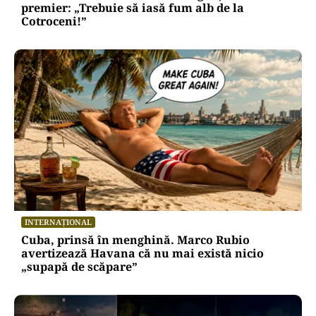
premier: „Trebuie să iasă fum alb de la
Cotroceni!”
INTERNAȚIONAL
Cuba, prinsă în menghină. Marco Rubio
avertizează Havana că nu mai există nicio
„supapă de scăpare”