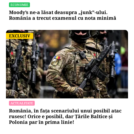
ECONOMIE
Moody’s ne-a lăsat deasupra „junk”-ului.
România a trecut examenul cu nota minimă
EXCLUSIV
EXCLUSIV
ACTUALITATE
România, în fața scenariului unui posibil atac
rusesc! Orice e posibil, dar Țările Baltice și
Polonia par în prima linie!