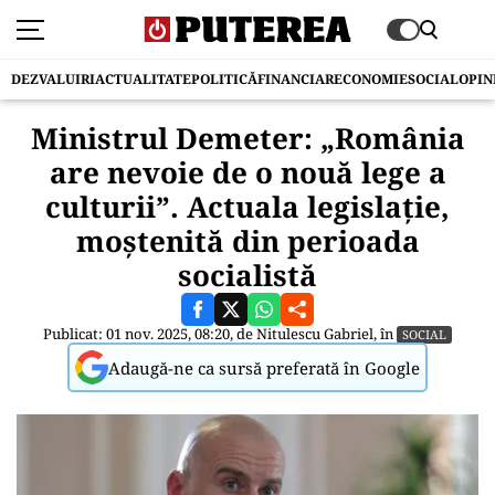
DEZVALUIRI
ACTUALITATE
POLITICĂ
FINANCIAR
ECONOMIE
SOCIAL
OPIN
Ministrul Demeter: „România
are nevoie de o nouă lege a
culturii”. Actuala legislație,
moștenită din perioada
socialistă
Publicat: 01 nov. 2025, 08:20, de
Nitulescu Gabriel
, în
SOCIAL
Adaugă-ne ca sursă preferată în Google