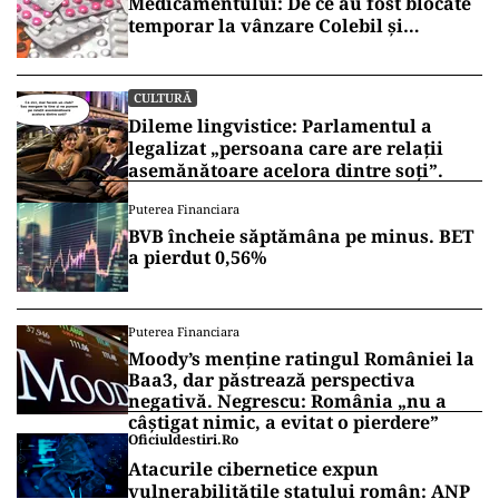
Medicamentului: De ce au fost blocate
temporar la vânzare Colebil și
Panzcebil
CULTURĂ
Dileme lingvistice: Parlamentul a
legalizat „persoana care are relații
asemănătoare acelora dintre soți”.
Puterea Financiara
BVB încheie săptămâna pe minus. BET
a pierdut 0,56%
Puterea Financiara
Moody’s menține ratingul României la
Baa3, dar păstrează perspectiva
negativă. Negrescu: România „nu a
câștigat nimic, a evitat o pierdere”
Oficiuldestiri.ro
Atacurile cibernetice expun
vulnerabilitățile statului român: ANP