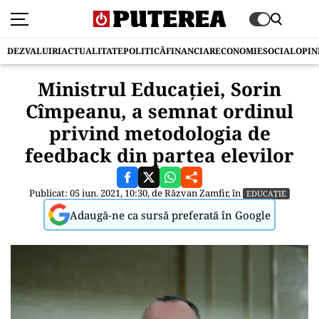
DEZVALUIRI
ACTUALITATE
POLITICĂ
FINANCIAR
ECONOMIE
SOCIAL
OPIN
Ministrul Educaţiei, Sorin
Cîmpeanu, a semnat ordinul
privind metodologia de
feedback din partea elevilor
Publicat: 05 iun. 2021, 10:30, de
Răzvan Zamfir
, în
EDUCAȚIE
Adaugă-ne ca sursă preferată în Google