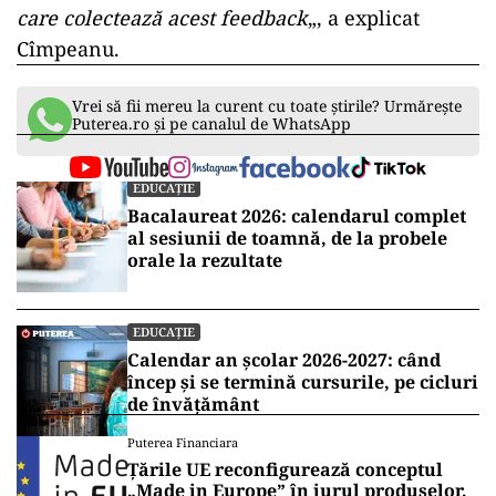
care colectează acest feedback
„, a explicat
Cîmpeanu.
Vrei să fii mereu la curent cu toate știrile? Urmărește
Puterea.ro și pe canalul de WhatsApp
EDUCAȚIE
Bacalaureat 2026: calendarul complet
al sesiunii de toamnă, de la probele
orale la rezultate
EDUCAȚIE
Calendar an școlar 2026-2027: când
încep și se termină cursurile, pe cicluri
de învățământ
Puterea Financiara
Țările UE reconfigurează conceptul
„Made in Europe” în jurul produselor,