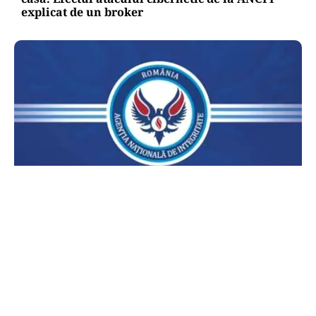
explicat de un broker
POLITICĂ
Lovitură pentru legea ANI: USR și PNL au
sesizat CCR. Decizia poate influența banii din
PNRR
TOS
Politica Cookies
Protecția Datelor Personale