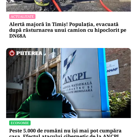
ACTUALITATE
Alertă majoră în Timiș! Populația, evacuată
după răsturnarea unui camion cu hipoclorit pe
DN68A
ECONOMIE
Peste 5.000 de români nu își mai pot cumpăra
casa. Efectul atacului cibernetic de la ANCPI