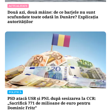
ACTUALITATE
Două azi, două mâine: de ce barjele nu sunt
scufundate toate odată în Dunăre? Explicația
autorităților
POLITICĂ
PSD atacă USR și PNL după sesizarea la CCR:
„Sacrifică 771 de milioane de euro pentru
Dominic Fritz”