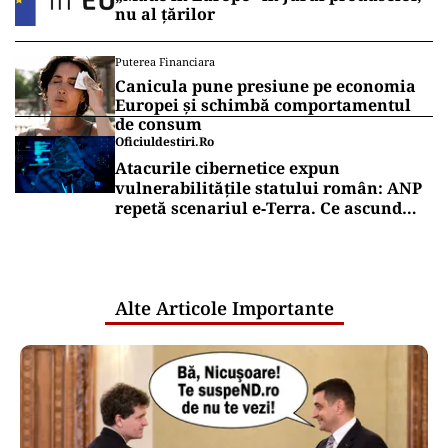
nu al țărilor
Puterea Financiara
Canicula pune presiune pe economia
Europei și schimbă comportamentul
de consum
Oficiuldestiri.ro
Atacurile cibernetice expun
vulnerabilitățile statului român: ANP
repetă scenariul e‑Terra. Ce ascund
comunicările oficiale și cine răspunde
pentru mentenanța IT a instituțiilor
publice
Alte Articole Importante